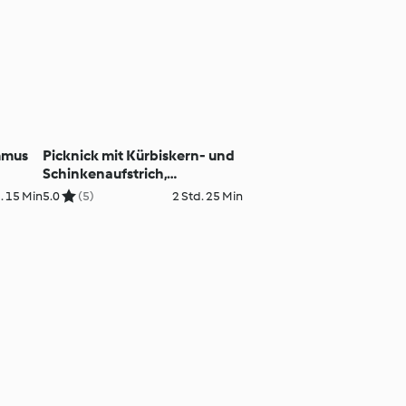
mmus
Picknick mit Kürbiskern- und
Schinkenaufstrich,
Brombeer-Birnen-
. 15 Min
5.0
(5)
2 Std. 25 Min
Marmelade, Karotten-
Walnuss-Brot und Topfen-
Marillen-Strudel