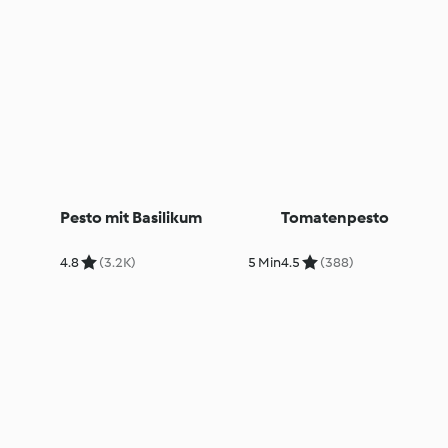
Pesto mit Basilikum
Tomatenpesto
4.8
(3.2K)
5 Min
4.5
(388)