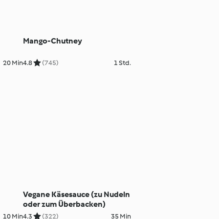
Mango-Chutney
20 Min
4.8
(745)
1 Std.
Vegane Käsesauce (zu Nudeln
oder zum Überbacken)
10 Min
4.3
(322)
35 Min