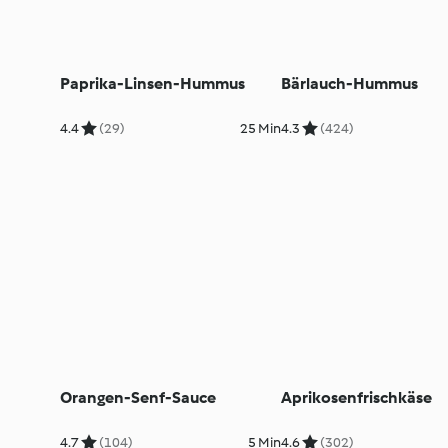
Paprika-Linsen-Hummus
Bärlauch-Hummus
4.4
(29)
25 Min
4.3
(424)
Orangen-Senf-Sauce
Aprikosenfrischkäse
4.7
(104)
5 Min
4.6
(302)