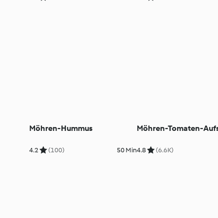
Möhren-Hummus
Möhren-Tomaten-Aufs
4.2
(100)
50 Min
4.8
(6.6K)