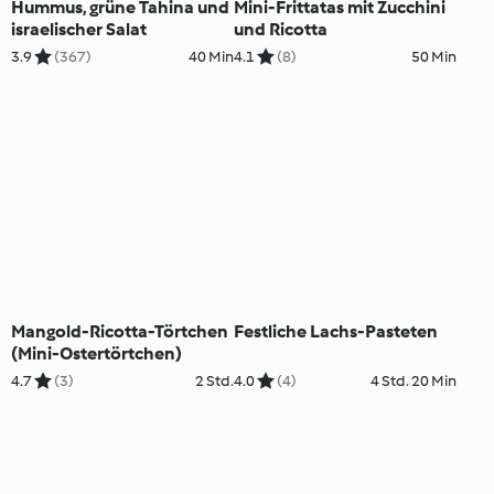
Hummus, grüne Tahina und
Mini-Frittatas mit Zucchini
israelischer Salat
und Ricotta
3.9
(367)
40 Min
4.1
(8)
50 Min
Mangold-Ricotta-Törtchen
Festliche Lachs-Pasteten
(Mini-Ostertörtchen)
4.7
(3)
2 Std.
4.0
(4)
4 Std. 20 Min