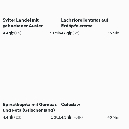
Sylter Landei mit
Lachsforellentatar auf
gebackener Auster
Erdäpfelcreme
4.4
(16)
30 Min
4.6
(32)
35 Min
Spinatkopita mit Gambas
Coleslaw
und Feta (Griechenland)
4.4
(23)
1 Std.
4.5
(4.4K)
40 Min