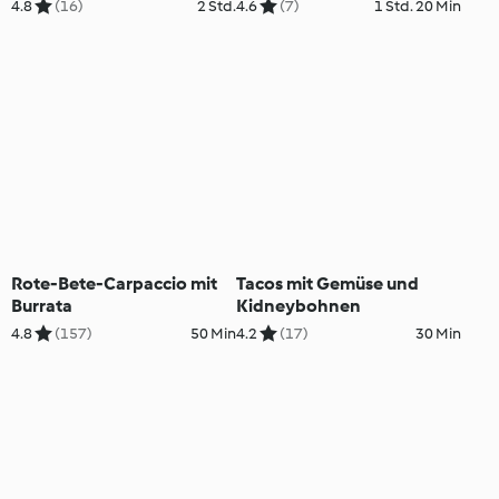
4.8
(16)
2 Std.
4.6
(7)
1 Std. 20 Min
Rote-Bete-Carpaccio mit
Tacos mit Gemüse und
Burrata
Kidneybohnen
4.8
(157)
50 Min
4.2
(17)
30 Min