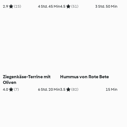
2.9
(23)
4 Std. 45 Min
4.5
(51)
3 Std. 50 Min
Ziegenkäse-Terrine mit
Hummus von Rote Bete
Oliven
4.0
(7)
6 Std. 20 Min
3.5
(82)
15 Min