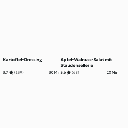
Kartoffel-Dressing
Apfel-Walnuss-Salat mit
Staudensellerie
3.7
(139)
30 Min
3.6
(68)
20 Min