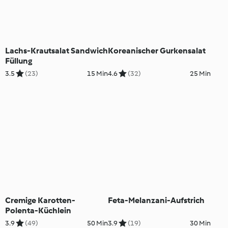
Lachs-Krautsalat Sandwich
Koreanischer Gurkensalat
Füllung
3.5
(23)
15 Min
4.6
(32)
25 Min
Cremige Karotten-
Feta-Melanzani-Aufstrich
Polenta-Küchlein
3.9
(49)
50 Min
3.9
(19)
30 Min