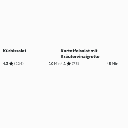
Kürbissalat
Kartoffelsalat mit
Kräutervinaigrette
4.3
(224)
10 Min
4.1
(75)
45 Min