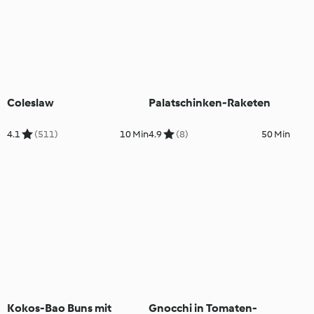
Coleslaw
Palatschinken-Raketen
4.1
(511)
10 Min
4.9
(8)
50 Min
Kokos-Bao Buns mit
Gnocchi in Tomaten-