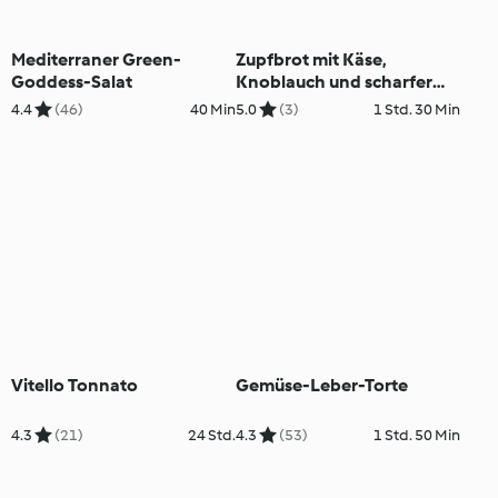
Mediterraner Green-
Zupfbrot mit Käse,
Goddess-Salat
Knoblauch und scharfer
Salami
4.4
(46)
40 Min
5.0
(3)
1 Std. 30 Min
Vitello Tonnato
Gemüse-Leber-Torte
4.3
(21)
24 Std.
4.3
(53)
1 Std. 50 Min