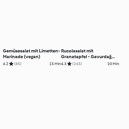
Gemüsesalat mit Limetten-
Rucolasalat mit
Marinade (vegan)
Granatapfel - Gavurdağ
Salatası
4.2
(85)
15 Min
4.3
(243)
20 Min