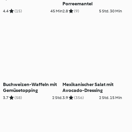
Porreemantel
4.4
(15)
45 Min
2.8
(9)
5 Std. 30 Min
Buchweizen-Waffeln mit
Mexikanischer Salat mit
Gemüsetopping
Avocado-Dressing
3.7
(58)
2 Std.
3.9
(356)
2 Std. 15 Min