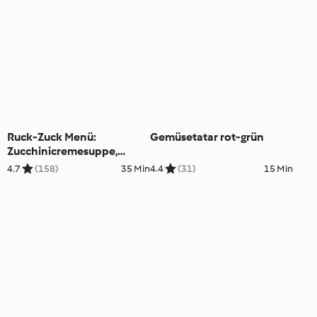
Ruck-Zuck Menü:
Gemüsetatar rot-grün
Zucchinicremesuppe,
warmer Gemüsesalat
4.7
(158)
35 Min
4.4
(31)
15 Min