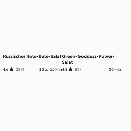
Russischer Rote-Bete-Salat
Green-Goddess-Power-
Salat
4.6
(289)
1 Std. 10 Min
4.5
(82)
20 Min