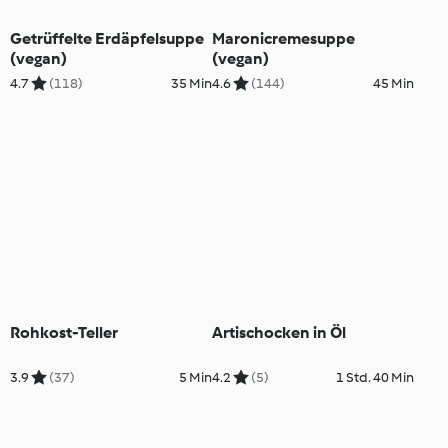
Getrüffelte Erdäpfelsuppe
Maronicremesuppe
(vegan)
(vegan)
4.7
(118)
35 Min
4.6
(144)
45 Min
Rohkost-Teller
Artischocken in Öl
3.9
(37)
5 Min
4.2
(5)
1 Std. 40 Min