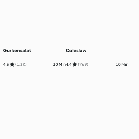
Gurkensalat
Coleslaw
4.5
(1.3K)
10 Min
4.4
(769)
10 Min