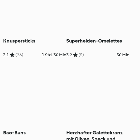
Knuspersticks
Superhelden-Omelettes
3.1
(26)
1 Std. 30 Min
3.2
(5)
50 Min
Bao-Buns
Herzhafter Galettekranz
mit Oliven, Speck und