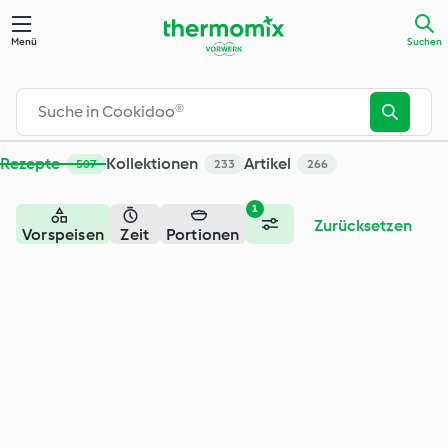
Suche - Cookidoo® – das offizielle Thermomix®-Rezept-Porta
Menü
Suchen
Rezepte
Kollektionen
Artikel
507
233
266
1
Zurücksetzen
Vorspeisen
Zeit
Portionen