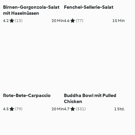
Birnen-Gorgonzola-Salat
Fenchel-Sellerie-Salat
mit Haselnüssen
4.2
(13)
20 Min
4.6
(77)
15 Min
Rote-Bete-Carpaccio
Buddha Bowl mit Pulled
Chicken
4.5
(79)
20 Min
4.7
(331)
1 Std.