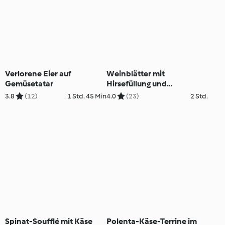
Verlorene Eier auf
Weinblätter mit
Gemüsetatar
Hirsefüllung und
Joghurtsauce
3.8
(12)
1 Std. 45 Min
4.0
(23)
2 Std.
Spinat-Soufflé mit Käse
Polenta-Käse-Terrine im