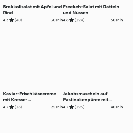
Brokkolisalat mit Apfel und
Freekeh-Salat mit Datteln
Rind
und Nüssen
4.3
(40)
30 Min
4.6
(124)
50 Min
Kaviar-Frischkäsecreme
Jakobsmuscheln auf
mit Kresse-
Pastinakenpüree mit
Radieschensalat
Schinken-Croutons
4.7
(16)
25 Min
4.7
(195)
40 Min