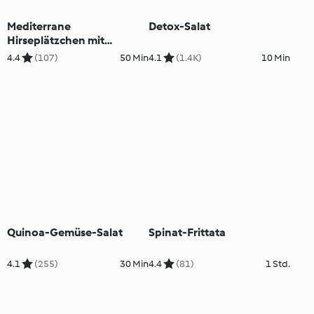
Mediterrane
Detox-Salat
Hirseplätzchen mit
Rosmarin
4.4
(107)
50 Min
4.1
(1.4K)
10 Min
Quinoa-Gemüse-Salat
Spinat-Frittata
4.1
(255)
30 Min
4.4
(81)
1 Std.