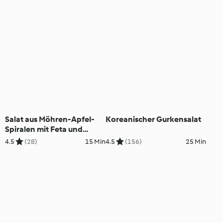
Salat aus Möhren-Apfel-
Koreanischer Gurkensalat
Spiralen mit Feta und
Nüssen
4.5
(28)
15 Min
4.5
(156)
25 Min