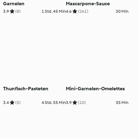
Garnelen
Mascarpone-Sauce
3.9
(8)
1 Std. 45 Min
4.6
(261)
30 Min
Thunfisch-Pasteten
Mini-Garnelen-Omelettes
3.4
(5)
4 Std. 55 Min
3.9
(10)
35 Min