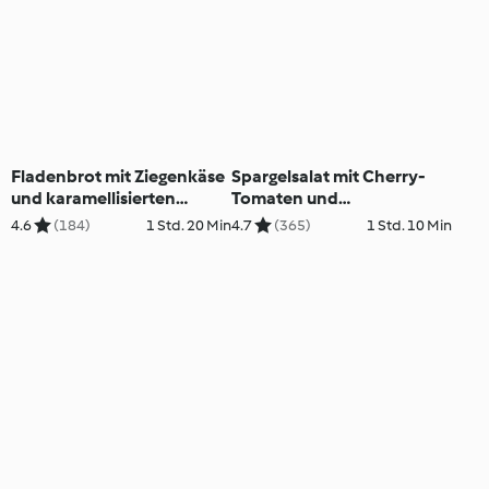
Fladenbrot mit Ziegenkäse
Spargelsalat mit Cherry-
und karamellisierten
Tomaten und
Zwiebeln
Artischockenvinaigrette
4.6
(184)
1 Std. 20 Min
4.7
(365)
1 Std. 10 Min