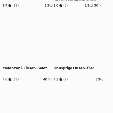
Cheddarkäse (glutenfrei)
3.9
(53)
1 Std.
5.0
(2)
1 Std. 30 Min
Melanzani-Linsen-Salat
Knusprige Onsen-Eier
4.6
(68)
40 Min
4.1
(9)
2 Std.