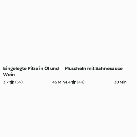
Eingelegte Pilze in Öl und
Muscheln mit Sahnesauce
Wein
3.7
(39)
45 Min
4.4
(44)
30 Min