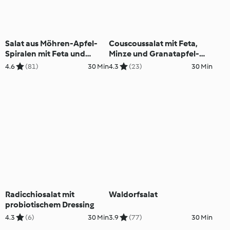
Salat aus Möhren-Apfel-
Couscoussalat mit Feta,
Spiralen mit Feta und
Minze und Granatapfel-
Nüssen
Vinaigrette
4.6
(81)
30 Min
4.3
(23)
30 Min
Radicchiosalat mit
Waldorfsalat
probiotischem Dressing
4.3
(6)
30 Min
3.9
(77)
30 Min