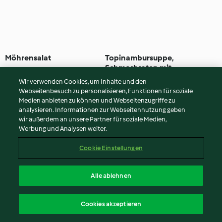
Möhrensalat
Topinambursuppe,
Schmorbraten mit
Erdäpfelknödel und
4.7
(1.5K)
10 Min
4.0
(4)
2 Std. 30 Min
Wir verwenden Cookies, um Inhalte und den
Rotkraut; Apfel-Tiramisu
Webseitenbesuch zu personalisieren, Funktionen für soziale
Medien anbieten zu können und Webseitenzugriffe zu
analysieren. Informationen zur Webseitennutzung geben
wir außerdem an unsere Partner für soziale Medien,
Werbung und Analysen weiter.
Cookie Einstellungen
Alle ablehnen
Wintersalat
Crema Catalana
Cookies akzeptieren