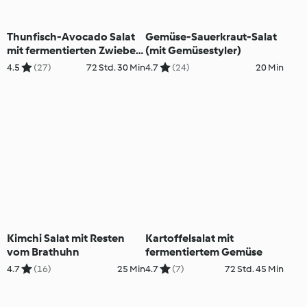
Thunfisch-Avocado Salat
Gemüse-Sauerkraut-Salat
mit fermentierten Zwiebeln
(mit Gemüsestyler)
(mit Gemüsestyler)
4.5
(27)
72 Std. 30 Min
4.7
(24)
20 Min
Kimchi Salat mit Resten
Kartoffelsalat mit
vom Brathuhn
fermentiertem Gemüse
4.7
(16)
25 Min
4.7
(7)
72 Std. 45 Min