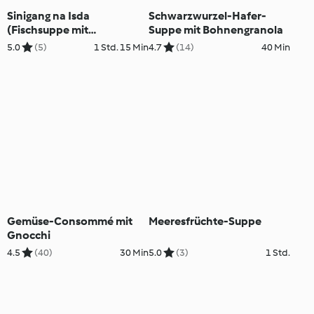
Sinigang na Isda
Schwarzwurzel-Hafer-
(Fischsuppe mit
Suppe mit Bohnengranola
Tamarinde)
5.0
(5)
1 Std. 15 Min
4.7
(14)
40 Min
Gemüse-Consommé mit
Meeresfrüchte-Suppe
Gnocchi
4.5
(40)
30 Min
5.0
(3)
1 Std.