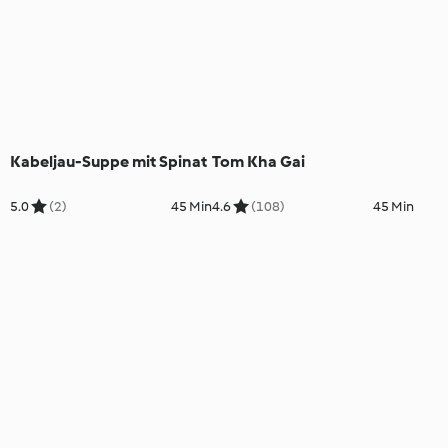
Kabeljau-Suppe mit Spinat
Tom Kha Gai
5.0
(2)
45 Min
4.6
(108)
45 Min