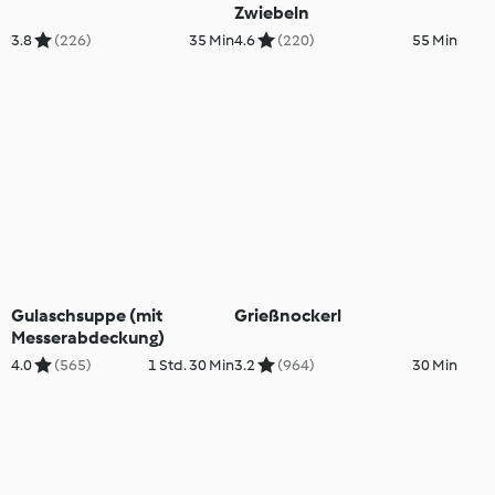
Zwiebeln
3.8
(226)
35 Min
4.6
(220)
55 Min
Gulaschsuppe (mit
Grießnockerl
Messerabdeckung)
4.0
(565)
1 Std. 30 Min
3.2
(964)
30 Min