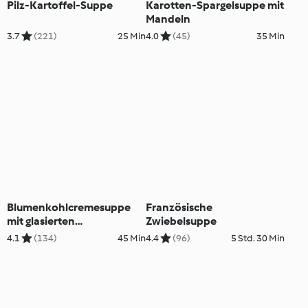
Pilz-Kartoffel-Suppe
Karotten-Spargelsuppe mit
Mandeln
3.7
(221)
25 Min
4.0
(45)
35 Min
Blumenkohlcremesuppe
Französische
mit glasierten
Zwiebelsuppe
Blumenkohlröschen
4.1
(134)
45 Min
4.4
(96)
5 Std. 30 Min