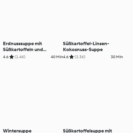
Erdnusssuppe mit
Süßkartoffel-Linsen-
Süßkartoffeln und
Kokosnuss-Suppe
Grünkohl
4.6
(1.4K)
40 Min
4.6
(2.3K)
30 Min
Wintersuppe
Süßkartoffelsuppe mit