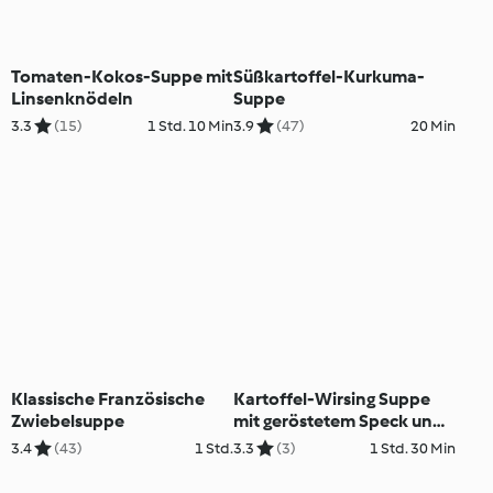
Tomaten-Kokos-Suppe mit
Süßkartoffel-Kurkuma-
Linsenknödeln
Suppe
3.3
(15)
1 Std. 10 Min
3.9
(47)
20 Min
Klassische Französische
Kartoffel-Wirsing Suppe
Zwiebelsuppe
mit geröstetem Speck und
Brotwürfel & Rote Rüben
3.4
(43)
1 Std.
3.3
(3)
1 Std. 30 Min
Suppe mit Wasabi-Nockerl