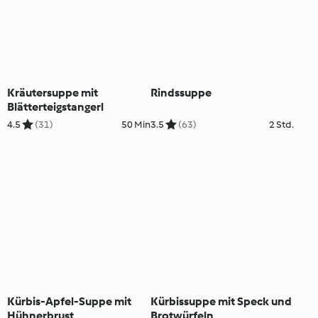
Kräutersuppe mit
Rindssuppe
Blätterteigstangerl
4.5
(31)
50 Min
3.5
(63)
2 Std.
Kürbis-Apfel-Suppe mit
Kürbissuppe mit Speck und
Hühnerbrust
Brotwürfeln