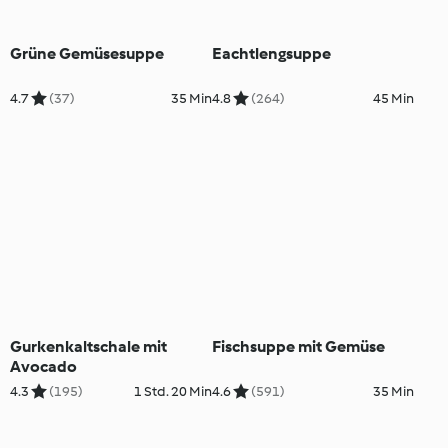
Grüne Gemüsesuppe
Eachtlengsuppe
4.7
(37)
35 Min
4.8
(264)
45 Min
Gurkenkaltschale mit
Fischsuppe mit Gemüse
Avocado
4.3
(195)
1 Std. 20 Min
4.6
(591)
35 Min