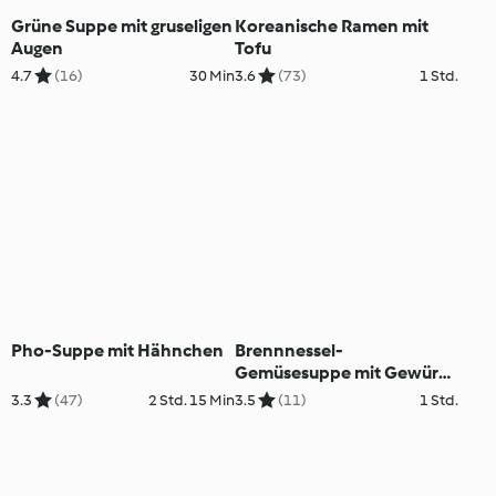
Grüne Suppe mit gruseligen
Koreanische Ramen mit
Augen
Tofu
4.7
(16)
30 Min
3.6
(73)
1 Std.
Pho-Suppe mit Hähnchen
Brennnessel-
Gemüsesuppe mit Gewürz-
Croûtons
3.3
(47)
2 Std. 15 Min
3.5
(11)
1 Std.