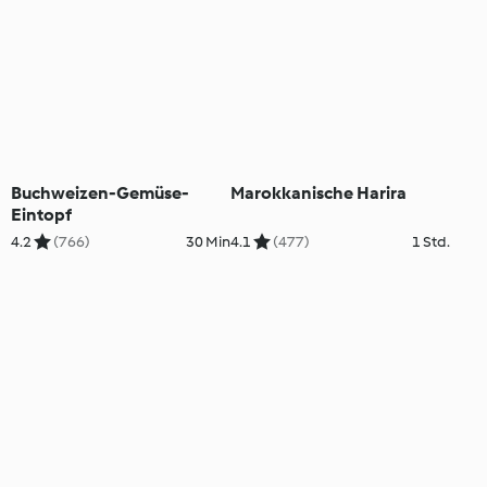
Buchweizen-Gemüse-
Marokkanische Harira
Eintopf
4.2
(766)
30 Min
4.1
(477)
1 Std.