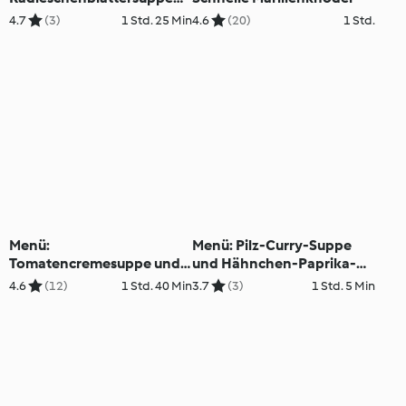
mit Radieschenrelish (XXL)
4.7
(3)
1 Std. 25 Min
4.6
(20)
1 Std.
Menü:
Menü: Pilz-Curry-Suppe
Tomatencremesuppe und
und Hähnchen-Paprika-
Kohlrouladen mit Hirse und
Souvlaki mit Reis
4.6
(12)
1 Std. 40 Min
3.7
(3)
1 Std. 5 Min
Champignonsauce