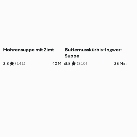
Möhrensuppe mit Zimt
Butternusskürbis-Ingwer-
Suppe
3.8
(141)
40 Min
3.5
(310)
35 Min