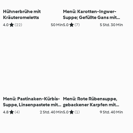
Hühnerbrühe mit
Menü: Karotten-Ingwer-
Kräuteromeletts
Suppe; Gefüllte Gans mit
Rotkraut und
4.0
(22)
50 Min
5.0
(7)
5 Std. 30 Min
Schwarzwälderkirsch-
Dessert
Menü: Pastinaken-Kürbis-
Menü: Rote Rübensuppe,
Suppe, Linsenpastete mit
gebackener Karpfen mit
Rettichsalat, Brombeer-
Erdäpfel-Vogerlsalat und
4.8
(4)
2 Std. 40 Min
5.0
(1)
9 Std. 40 Min
Trifle
Lebkuchen-Parfait