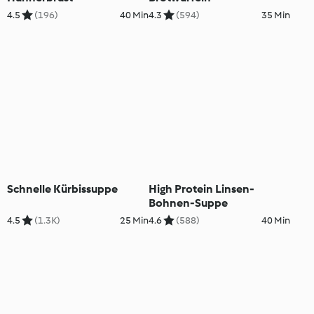
4.5
(196)
40 Min
4.3
(594)
35 Min
Schnelle Kürbissuppe
High Protein Linsen-
Bohnen-Suppe
4.5
(1.3K)
25 Min
4.6
(588)
40 Min