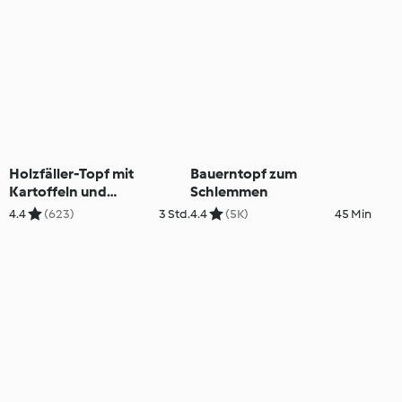
Holzfäller-Topf mit
Bauerntopf zum
Kartoffeln und
Schlemmen
Champignons
4.4
(623)
3 Std.
4.4
(5K)
45 Min