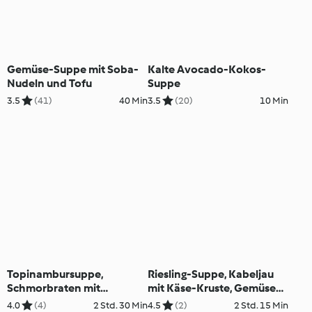
Gemüse-Suppe mit Soba-
Kalte Avocado-Kokos-
Nudeln und Tofu
Suppe
3.5
(41)
40 Min
3.5
(20)
10 Min
Topinambursuppe,
Riesling-Suppe, Kabeljau
Schmorbraten mit
mit Käse-Kruste, Gemüse
Erdäpfelknödel und
und Sauce; Lebkuchen-
4.0
(4)
2 Std. 30 Min
4.5
(2)
2 Std. 15 Min