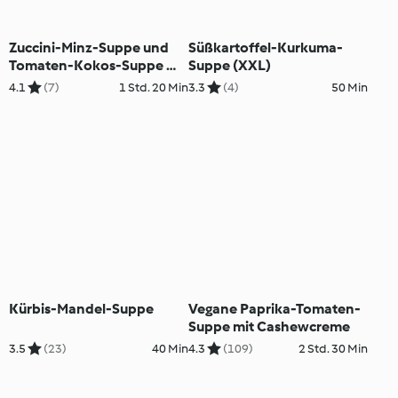
Zuccini-Minz-Suppe und
Süßkartoffel-Kurkuma-
Tomaten-Kokos-Suppe mit
Suppe (XXL)
Linsenknödeln (XXL)
4.1
(7)
1 Std. 20 Min
3.3
(4)
50 Min
Kürbis-Mandel-Suppe
Vegane Paprika-Tomaten-
Suppe mit Cashewcreme
3.5
(23)
40 Min
4.3
(109)
2 Std. 30 Min