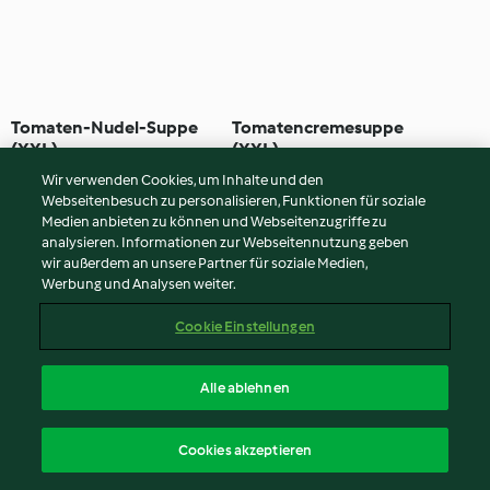
Tomaten-Nudel-Suppe
Tomatencremesuppe
(XXL)
(XXL)
3.3
(8)
35 Min
4.5
(6)
40 Min
Wir verwenden Cookies, um Inhalte und den
Webseitenbesuch zu personalisieren, Funktionen für soziale
Medien anbieten zu können und Webseitenzugriffe zu
analysieren. Informationen zur Webseitennutzung geben
wir außerdem an unsere Partner für soziale Medien,
Werbung und Analysen weiter.
Cookie Einstellungen
Alle ablehnen
Kartoffel-Lauch-Suppe
Exotische Spitzkohlsuppe
Cookies akzeptieren
(XXL)