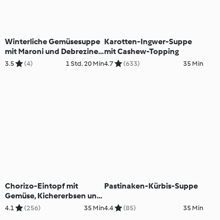
Winterliche Gemüsesuppe
Karotten-Ingwer-Suppe
mit Maroni und Debreziner
mit Cashew-Topping
(XXL)
3.5
(4)
1 Std. 20 Min
4.7
(633)
35 Min
Chorizo-Eintopf mit
Pastinaken-Kürbis-Suppe
Gemüse, Kichererbsen und
Pasta
4.1
(256)
35 Min
4.4
(85)
35 Min