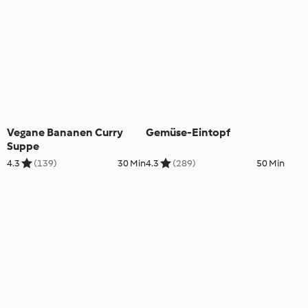
Vegane Bananen Curry
Gemüse-Eintopf
Suppe
4.3
(139)
30 Min
4.3
(289)
50 Min