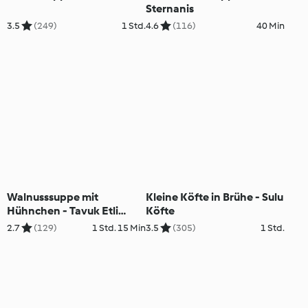
Sternanis
3.5
(249)
1 Std.
4.6
(116)
40 Min
Walnusssuppe mit
Kleine Köfte in Brühe - Sulu
Hühnchen - Tavuk Etli
Köfte
Ceviz Çorbası
2.7
(129)
1 Std. 15 Min
3.5
(305)
1 Std.