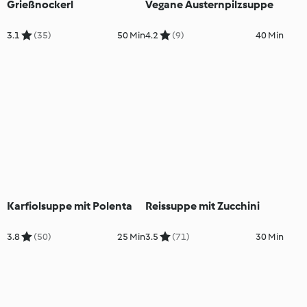
Grießnockerl
Vegane Austernpilzsuppe
3.1
(35)
50 Min
4.2
(9)
40 Min
Karfiolsuppe mit Polenta
Reissuppe mit Zucchini
3.8
(50)
25 Min
3.5
(71)
30 Min