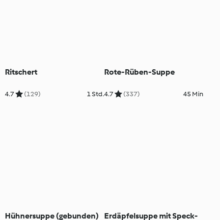
Ritschert
Rote-Rüben-Suppe
4.7
(129)
1 Std.
4.7
(337)
45 Min
Hühnersuppe (gebunden)
Erdäpfelsuppe mit Speck-