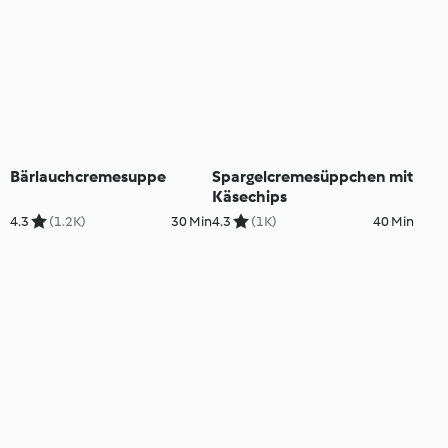
Bärlauchcremesuppe
Spargelcremesüppchen mit
Käsechips
4.3
(1.2K)
30 Min
4.3
(1K)
40 Min