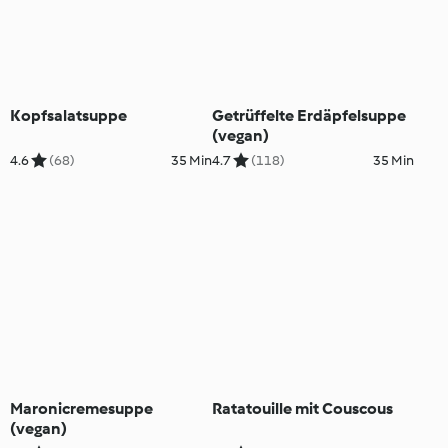
Kopfsalatsuppe
Getrüffelte Erdäpfelsuppe
(vegan)
4.6
(68)
35 Min
4.7
(118)
35 Min
Maronicremesuppe
Ratatouille mit Couscous
(vegan)