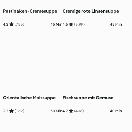
Pastinaken-Cremesuppe
Cremige rote Linsensuppe
4.2
(783)
45 Min
4.5
(3.9K)
45 Min
Orientalische Maissuppe
Fischsuppe mit Gemüse
3.7
(162)
30 Min
4.7
(406)
40 Min