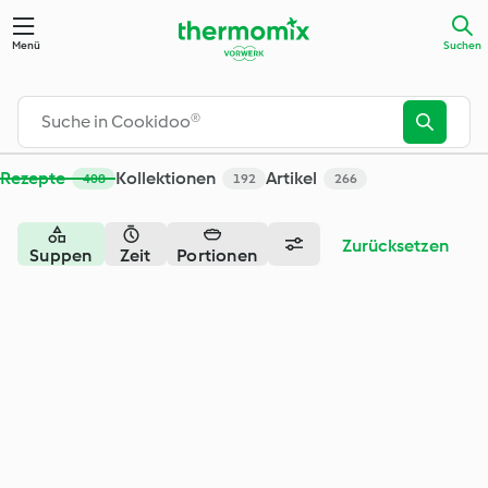
Suche - Cookidoo® – das offizielle Thermomix®-Rezept-Porta
Menü
Suchen
Rezepte
Kollektionen
Artikel
408
192
266
Zurücksetzen
Suppen
Zeit
Portionen