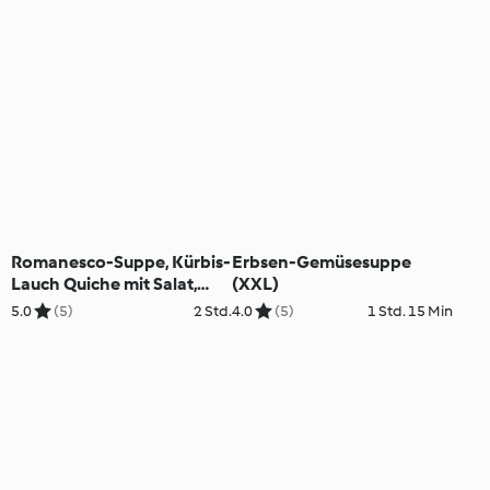
Rotkraut; Apfel-Tiramisu
Schichtdessert
Romanesco-Suppe, Kürbis-
Erbsen-Gemüsesuppe
Lauch Quiche mit Salat,
(XXL)
Lebkuchenmousse mit
5.0
(5)
2 Std.
4.0
(5)
1 Std. 15 Min
Weichselkompott