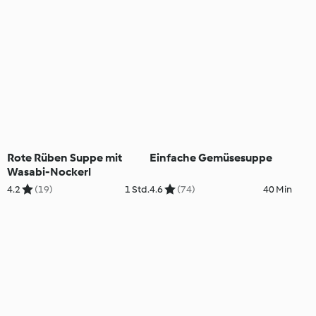
Rote Rüben Suppe mit
Einfache Gemüsesuppe
Wasabi-Nockerl
4.2
(19)
1 Std.
4.6
(74)
40 Min