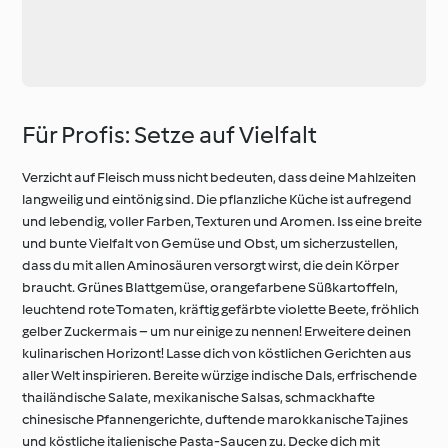
Für Profis: Setze auf Vielfalt
Verzicht auf Fleisch muss nicht bedeuten, dass deine Mahlzeiten
langweilig und eintönig sind. Die pflanzliche Küche ist aufregend
und lebendig, voller Farben, Texturen und Aromen. Iss eine breite
und bunte Vielfalt von Gemüse und Obst, um sicherzustellen,
dass du mit allen Aminosäuren versorgt wirst, die dein Körper
braucht. Grünes Blattgemüse, orangefarbene Süßkartoffeln,
leuchtend rote Tomaten, kräftig gefärbte violette Beete, fröhlich
gelber Zuckermais – um nur einige zu nennen! Erweitere deinen
kulinarischen Horizont! Lasse dich von köstlichen Gerichten aus
aller Welt inspirieren. Bereite würzige indische Dals, erfrischende
thailändische Salate, mexikanische Salsas, schmackhafte
chinesische Pfannengerichte, duftende marokkanische Tajines
und köstliche italienische Pasta-Saucen zu. Decke dich mit