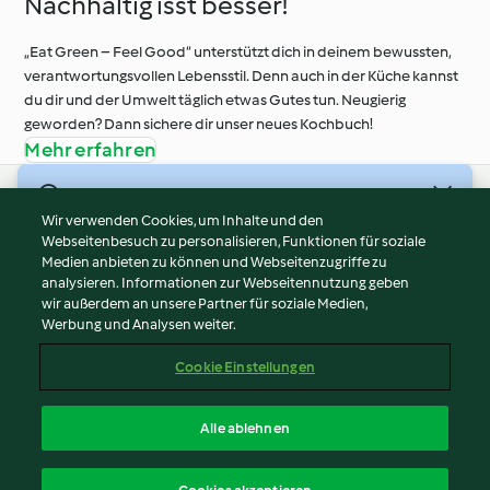
Nachhaltig isst besser!
„Eat Green – Feel Good“ unterstützt dich in deinem bewussten,
verantwortungsvollen Lebensstil. Denn auch in der Küche kannst
du dir und der Umwelt täglich etwas Gutes tun. Neugierig
geworden? Dann sichere dir unser neues Kochbuch!
Mehr erfahren
© Copyright 2026
Wir verwenden Cookies, um Inhalte und den
Webseitenbesuch zu personalisieren, Funktionen für soziale
Nutzungsbedingungen
Medien anbieten zu können und Webseitenzugriffe zu
Datenschutzrichtlinien
analysieren. Informationen zur Webseitennutzung geben
Disclaimer
wir außerdem an unsere Partner für soziale Medien,
Werbung und Analysen weiter.
Impressum
Cookies
Cookie Einstellungen
Inhalt melden
Vertrag widerrufen
Alle ablehnen
Erklärung zur Barrierefreiheit
Deutsch