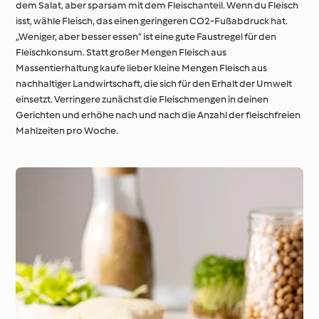
dem Salat, aber sparsam mit dem Fleischanteil. Wenn du Fleisch
isst, wähle Fleisch, das einen geringeren CO2-Fußabdruck hat.
„Weniger, aber besser essen“ ist eine gute Faustregel für den
Fleischkonsum. Statt großer Mengen Fleisch aus
Massentierhaltung kaufe lieber kleine Mengen Fleisch aus
nachhaltiger Landwirtschaft, die sich für den Erhalt der Umwelt
einsetzt. Verringere zunächst die Fleischmengen in deinen
Gerichten und erhöhe nach und nach die Anzahl der fleischfreien
Mahlzeiten pro Woche.