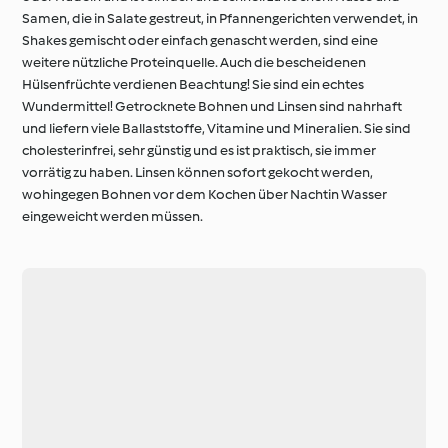
Samen, die in Salate gestreut, in Pfannengerichten verwendet, in
Shakes gemischt oder einfach genascht werden, sind eine
weitere nützliche Proteinquelle. Auch die bescheidenen
Hülsenfrüchte verdienen Beachtung! Sie sind ein echtes
Wundermittel! Getrocknete Bohnen und Linsen sind nahrhaft
und liefern viele Ballaststoffe, Vitamine und Mineralien. Sie sind
cholesterinfrei, sehr günstig und es ist praktisch, sie immer
vorrätig zu haben. Linsen können sofort gekocht werden,
wohingegen Bohnen vor dem Kochen über Nachtin Wasser
eingeweicht werden müssen.