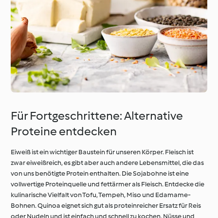
Für Fortgeschrittene: Alternative
Proteine entdecken
Eiweiß ist ein wichtiger Baustein für unseren Körper. Fleisch ist
zwar eiweißreich, es gibt aber auch andere Lebensmittel, die das
von uns benötigte Protein enthalten. Die Sojabohne ist eine
vollwertige Proteinquelle und fettärmer als Fleisch. Entdecke die
kulinarische Vielfalt von Tofu, Tempeh, Miso und Edamame-
Bohnen. Quinoa eignet sich gut als proteinreicher Ersatz für Reis
oder Nudeln und ist einfach und schnell zu kochen. Nüsse und