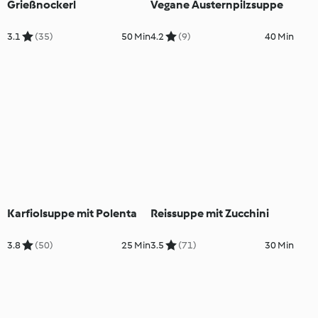
Grießnockerl
Vegane Austernpilzsuppe
3.1
(35)
50 Min
4.2
(9)
40 Min
Karfiolsuppe mit Polenta
Reissuppe mit Zucchini
3.8
(50)
25 Min
3.5
(71)
30 Min