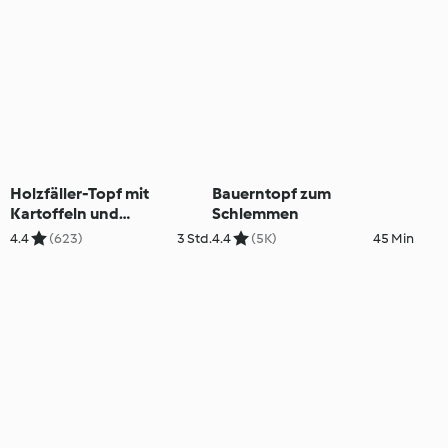
Holzfäller-Topf mit
Bauerntopf zum
Kartoffeln und
Schlemmen
Champignons
4.4
(623)
3 Std.
4.4
(5K)
45 Min