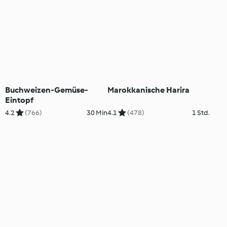
Buchweizen-Gemüse-
Marokkanische Harira
Eintopf
4.2
(766)
30 Min
4.1
(478)
1 Std.