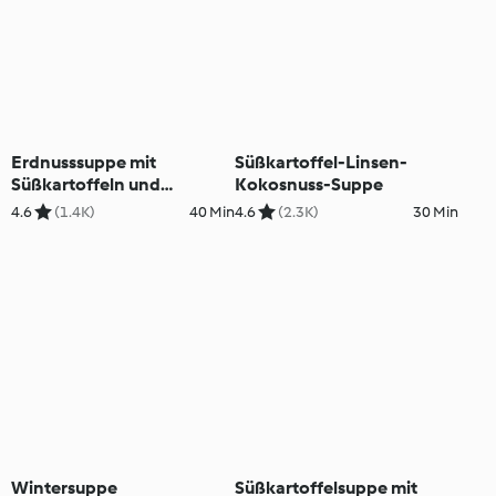
Erdnusssuppe mit
Süßkartoffel-Linsen-
Süßkartoffeln und
Kokosnuss-Suppe
Grünkohl
4.6
(1.4K)
40 Min
4.6
(2.3K)
30 Min
Wintersuppe
Süßkartoffelsuppe mit