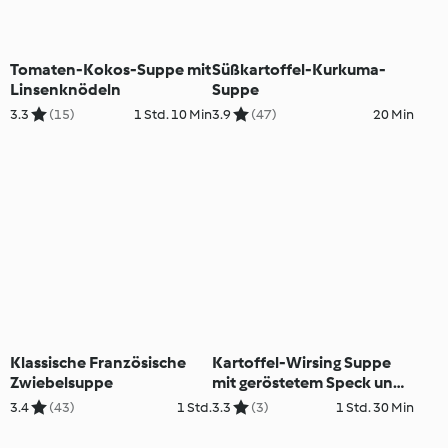
Tomaten-Kokos-Suppe mit
Süßkartoffel-Kurkuma-
Linsenknödeln
Suppe
3.3
(15)
1 Std. 10 Min
3.9
(47)
20 Min
Klassische Französische
Kartoffel-Wirsing Suppe
Zwiebelsuppe
mit geröstetem Speck und
Brotwürfel & Rote Rüben
3.4
(43)
1 Std.
3.3
(3)
1 Std. 30 Min
Suppe mit Wasabi-Nockerl