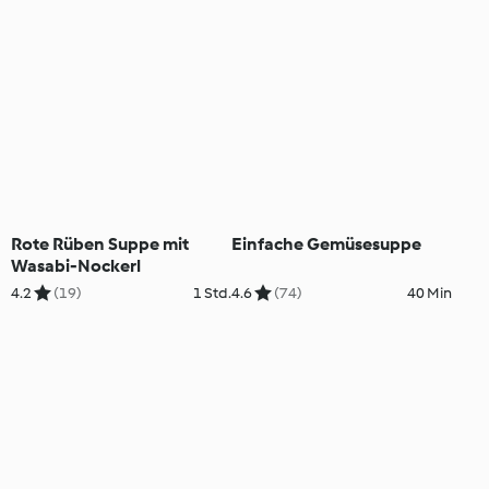
Rote Rüben Suppe mit
Einfache Gemüsesuppe
Wasabi-Nockerl
4.2
(19)
1 Std.
4.6
(74)
40 Min