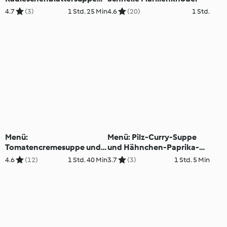
mit Radieschenrelish (XXL)
4.7
(3)
1 Std. 25 Min
4.6
(20)
1 Std.
Menü:
Menü: Pilz-Curry-Suppe
Tomatencremesuppe und
und Hähnchen-Paprika-
Kohlrouladen mit Hirse und
Souvlaki mit Reis
4.6
(12)
1 Std. 40 Min
3.7
(3)
1 Std. 5 Min
Champignonsauce