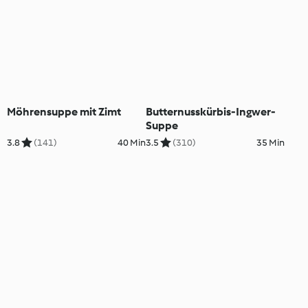
Möhrensuppe mit Zimt
Butternusskürbis-Ingwer-
Suppe
3.8
(141)
40 Min
3.5
(310)
35 Min