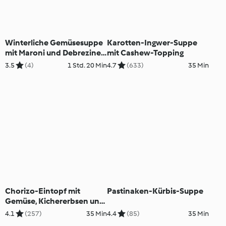
Winterliche Gemüsesuppe
Karotten-Ingwer-Suppe
mit Maroni und Debreziner
mit Cashew-Topping
(XXL)
3.5
(4)
1 Std. 20 Min
4.7
(633)
35 Min
Chorizo-Eintopf mit
Pastinaken-Kürbis-Suppe
Gemüse, Kichererbsen und
Pasta
4.1
(257)
35 Min
4.4
(85)
35 Min