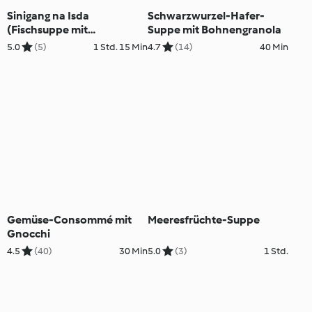
Sinigang na Isda
Schwarzwurzel-Hafer-
(Fischsuppe mit
Suppe mit Bohnengranola
Tamarinde)
5.0
(5)
1 Std. 15 Min
4.7
(14)
40 Min
Gemüse-Consommé mit
Meeresfrüchte-Suppe
Gnocchi
4.5
(40)
30 Min
5.0
(3)
1 Std.