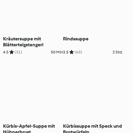
Kräutersuppe mit
Rindssuppe
Blätterteigstangerl
4.5
(31)
50 Min
3.5
(63)
2 Std.
Kürbis-Apfel-Suppe mit
Kürbissuppe mit Speck und
Hühnerbrust
Brotwürfeln