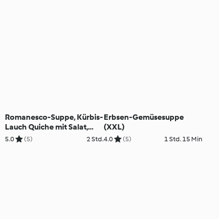
Rotkraut; Apfel-Tiramisu
Schichtdessert
Romanesco-Suppe, Kürbis-
Erbsen-Gemüsesuppe
Lauch Quiche mit Salat,
(XXL)
Lebkuchenmousse mit
5.0
(5)
2 Std.
4.0
(5)
1 Std. 15 Min
Weichselkompott