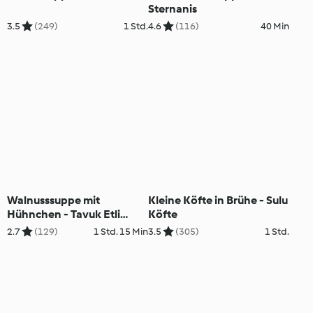
Sternanis
3.5
(249)
1 Std.
4.6
(116)
40 Min
Walnusssuppe mit
Kleine Köfte in Brühe - Sulu
Hühnchen - Tavuk Etli
Köfte
Ceviz Çorbası
2.7
(129)
1 Std. 15 Min
3.5
(305)
1 Std.