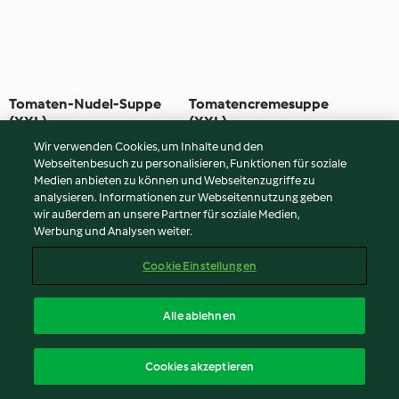
Tomaten-Nudel-Suppe
Tomatencremesuppe
(XXL)
(XXL)
3.3
(8)
35 Min
4.5
(6)
40 Min
Wir verwenden Cookies, um Inhalte und den
Webseitenbesuch zu personalisieren, Funktionen für soziale
Medien anbieten zu können und Webseitenzugriffe zu
analysieren. Informationen zur Webseitennutzung geben
wir außerdem an unsere Partner für soziale Medien,
Werbung und Analysen weiter.
Cookie Einstellungen
Alle ablehnen
Kartoffel-Lauch-Suppe
Exotische Spitzkohlsuppe
Cookies akzeptieren
(XXL)