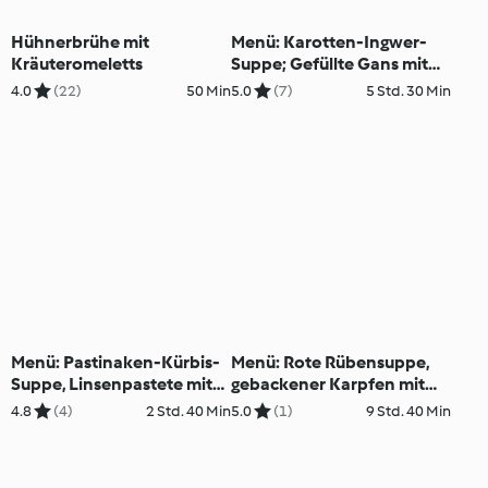
Hühnerbrühe mit
Menü: Karotten-Ingwer-
Kräuteromeletts
Suppe; Gefüllte Gans mit
Rotkraut und
4.0
(22)
50 Min
5.0
(7)
5 Std. 30 Min
Schwarzwälderkirsch-
Dessert
Menü: Pastinaken-Kürbis-
Menü: Rote Rübensuppe,
Suppe, Linsenpastete mit
gebackener Karpfen mit
Rettichsalat, Brombeer-
Erdäpfel-Vogerlsalat und
4.8
(4)
2 Std. 40 Min
5.0
(1)
9 Std. 40 Min
Trifle
Lebkuchen-Parfait