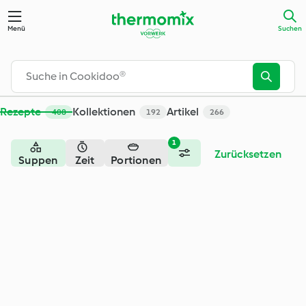
Suche - Cookidoo® – das offizielle Thermomix®-Rezept-Porta
Menü
Suchen
Rezepte
Kollektionen
Artikel
408
192
266
1
Zurücksetzen
Suppen
Zeit
Portionen