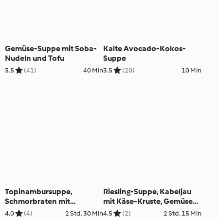
Gemüse-Suppe mit Soba-
Kalte Avocado-Kokos-
Nudeln und Tofu
Suppe
3.5
(41)
40 Min
3.5
(20)
10 Min
Topinambursuppe,
Riesling-Suppe, Kabeljau
Schmorbraten mit
mit Käse-Kruste, Gemüse
Erdäpfelknödel und
und Sauce; Lebkuchen-
4.0
(4)
2 Std. 30 Min
4.5
(2)
2 Std. 15 Min