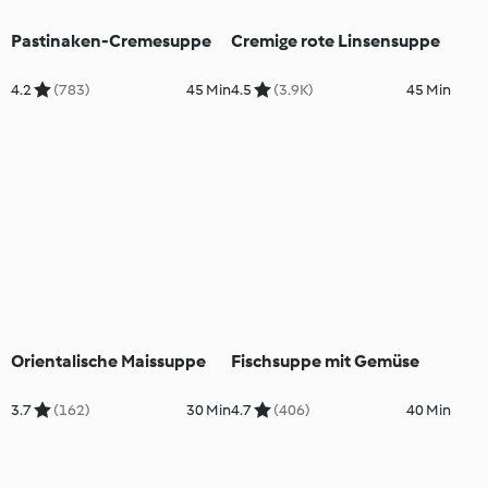
Pastinaken-Cremesuppe
Cremige rote Linsensuppe
4.2
(783)
45 Min
4.5
(3.9K)
45 Min
Orientalische Maissuppe
Fischsuppe mit Gemüse
3.7
(162)
30 Min
4.7
(406)
40 Min