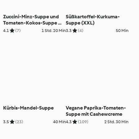
Zuccini-Minz-Suppe und
Süßkartoffel-Kurkuma-
Tomaten-Kokos-Suppe mit
Suppe (XXL)
Linsenknödeln (XXL)
4.1
(7)
1 Std. 20 Min
3.3
(4)
50 Min
Kürbis-Mandel-Suppe
Vegane Paprika-Tomaten-
Suppe mit Cashewcreme
3.5
(23)
40 Min
4.3
(109)
2 Std. 30 Min