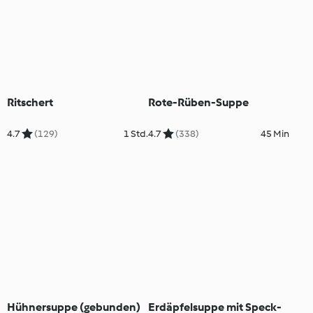
Ritschert
Rote-Rüben-Suppe
4.7
(129)
1 Std.
4.7
(338)
45 Min
Hühnersuppe (gebunden)
Erdäpfelsuppe mit Speck-