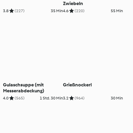
Zwiebeln
3.8
(227)
35 Min
4.6
(220)
55 Min
Gulaschsuppe (mit
Grießnockerl
Messerabdeckung)
4.0
(565)
1 Std. 30 Min
3.2
(964)
30 Min