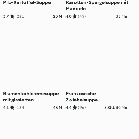
Pilz-Kartoffel-Suppe
Karotten-Spargelsuppe mit
Mandeln
3.7
(221)
25 Min
4.0
(45)
35 Min
Blumenkohlcremesuppe
Französische
mit glasierten
Zwiebelsuppe
Blumenkohlröschen
4.1
(134)
45 Min
4.4
(96)
5 Std. 30 Min