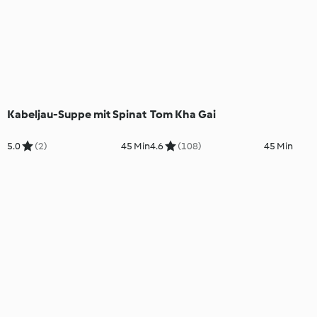
Kabeljau-Suppe mit Spinat
Tom Kha Gai
5.0
(2)
45 Min
4.6
(108)
45 Min