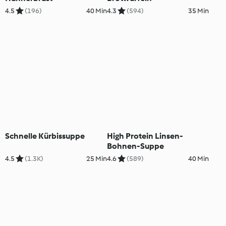
4.5
(196)
40 Min
4.3
(594)
35 Min
Schnelle Kürbissuppe
High Protein Linsen-
Bohnen-Suppe
4.5
(1.3K)
25 Min
4.6
(589)
40 Min