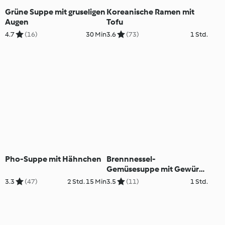
Grüne Suppe mit gruseligen
Koreanische Ramen mit
Augen
Tofu
4.7
(16)
30 Min
3.6
(73)
1 Std.
Pho-Suppe mit Hähnchen
Brennnessel-
Gemüsesuppe mit Gewürz-
Croûtons
3.3
(47)
2 Std. 15 Min
3.5
(11)
1 Std.