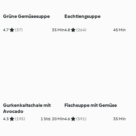
Grüne Gemüsesuppe
Eachtlengsuppe
4.7
(37)
35 Min
4.8
(264)
45 Min
Gurkenkaltschale mit
Fischsuppe mit Gemüse
Avocado
4.3
(195)
1 Std. 20 Min
4.6
(591)
35 Min