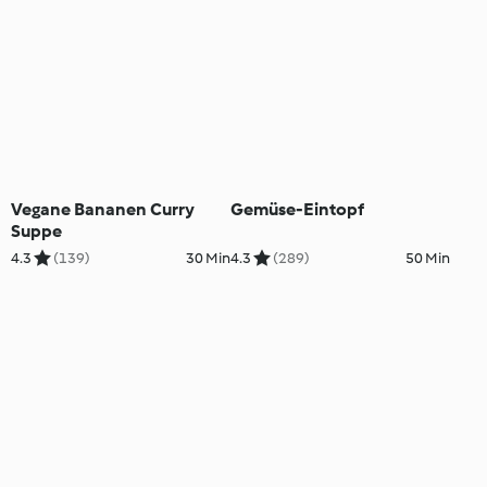
Vegane Bananen Curry
Gemüse-Eintopf
Suppe
4.3
(139)
30 Min
4.3
(289)
50 Min