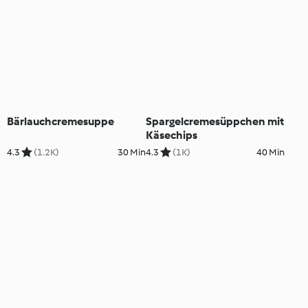
Bärlauchcremesuppe
Spargelcremesüppchen mit
Käsechips
4.3
(1.2K)
30 Min
4.3
(1K)
40 Min