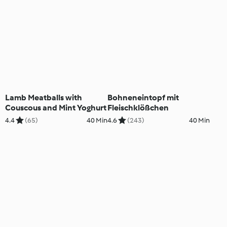
Lamb Meatballs with
Bohneneintopf mit
Couscous and Mint Yoghurt
Fleischklößchen
4.4
(65)
40 Min
4.6
(243)
40 Min