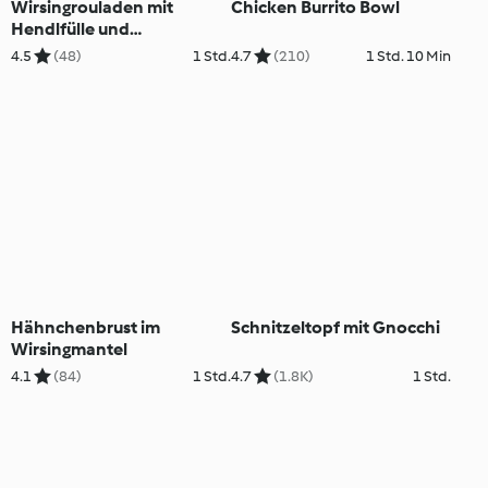
Wirsingrouladen mit
Chicken Burrito Bowl
Hendlfülle und
Paprikagemüse
4.5
(48)
1 Std.
4.7
(210)
1 Std. 10 Min
Hähnchenbrust im
Schnitzeltopf mit Gnocchi
Wirsingmantel
4.1
(84)
1 Std.
4.7
(1.8K)
1 Std.