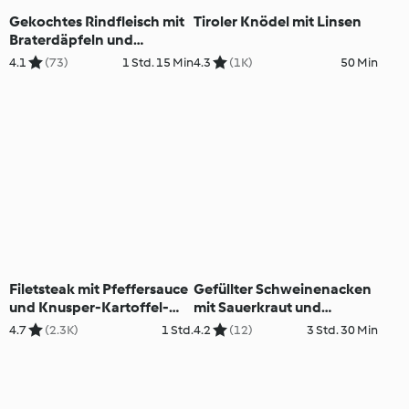
Gekochtes Rindfleisch mit
Tiroler Knödel mit Linsen
Braterdäpfeln und
Wurzelgemüse
4.1
(73)
1 Std. 15 Min
4.3
(1K)
50 Min
Filetsteak mit Pfeffersauce
Gefüllter Schweinenacken
und Knusper-Kartoffel-
mit Sauerkraut und
Püree
Kartoffeln
4.7
(2.3K)
1 Std.
4.2
(12)
3 Std. 30 Min