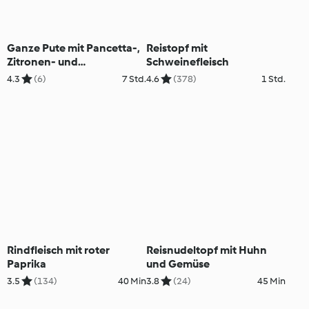
Ganze Pute mit Pancetta-,
Reistopf mit
Zitronen- und
Schweinefleisch
Kräuterfüllung
4.3
(6)
7 Std.
4.6
(378)
1 Std.
Rindfleisch mit roter
Reisnudeltopf mit Huhn
Paprika
und Gemüse
3.5
(134)
40 Min
3.8
(24)
45 Min