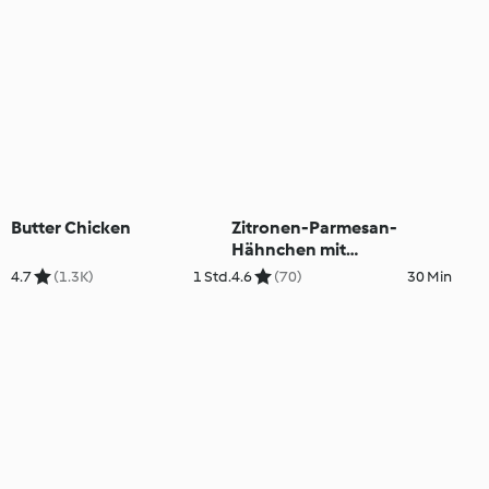
Butter Chicken
Zitronen-Parmesan-
Hähnchen mit
Zucchininudeln
4.7
(1.3K)
1 Std.
4.6
(70)
30 Min