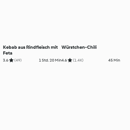
Kebab aus Rindfleisch mit
Würstchen-Chili
Feta
3.6
(49)
1 Std. 20 Min
4.6
(1.4K)
45 Min