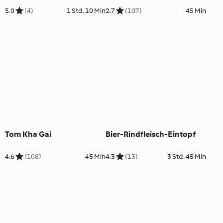
5.0
(4)
1 Std. 10 Min
2.7
(107)
45 Min
Tom Kha Gai
Bier-Rindfleisch-Eintopf
4.6
(108)
45 Min
4.3
(13)
3 Std. 45 Min