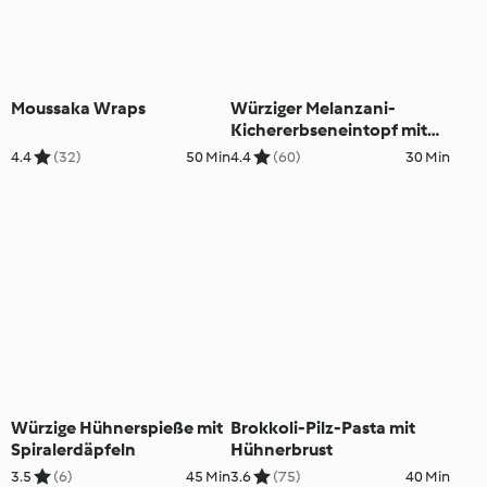
Moussaka Wraps
Würziger Melanzani-
Kichererbseneintopf mit
Huhn
4.4
(32)
50 Min
4.4
(60)
30 Min
Würzige Hühnerspieße mit
Brokkoli-Pilz-Pasta mit
Spiralerdäpfeln
Hühnerbrust
3.5
(6)
45 Min
3.6
(75)
40 Min