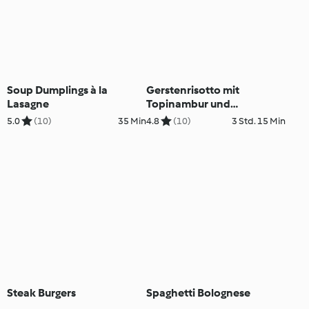
Soup Dumplings à la
Gerstenrisotto mit
Lasagne
Topinambur und
Hühnerkraftbrühe
5.0
(10)
35 Min
4.8
(10)
3 Std. 15 Min
Steak Burgers
Spaghetti Bolognese