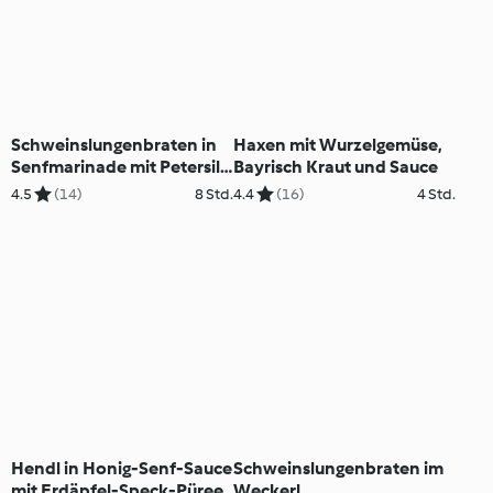
Schweinslungenbraten in
Haxen mit Wurzelgemüse,
Senfmarinade mit Petersil-
Bayrisch Kraut und Sauce
Erdäpfeln
4.5
(14)
8 Std.
4.4
(16)
4 Std.
Hendl in Honig-Senf-Sauce
Schweinslungenbraten im
mit Erdäpfel-Speck-Püree
Weckerl