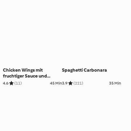
Chicken Wings mit
Spaghetti Carbonara
fruchtiger Sauce und
Gemüse
4.6
(11)
45 Min
3.9
(221)
35 Min