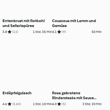
Entenbrust mit Rotkohl
Couscous mit Lamm und
und Selleriepüree
Gemüse
3.8
(12)
1 Std. 35 Min
4.1
(9)
50 Min
Erdäpfelgulasch
Rosa gebratene
Rindersteaks mit Sauce
Béarnaise
4.6
(3.6K)
1 Std. 10 Min
4.0
(5)
2 Std. 20 Min