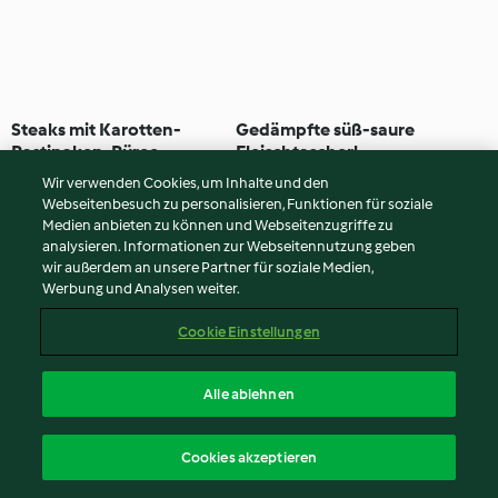
Steaks mit Karotten-
Gedämpfte süß-saure
Pastinaken-Püree,
Fleischtascherl
karamellisierten Zwiebeln
4.9
(107)
1 Std. 20 Min
3.9
(8)
1 Std. 10 Min
Wir verwenden Cookies, um Inhalte und den
und knusprigen
Webseitenbesuch zu personalisieren, Funktionen für soziale
Pastinakenfäden
Medien anbieten zu können und Webseitenzugriffe zu
analysieren. Informationen zur Webseitennutzung geben
wir außerdem an unsere Partner für soziale Medien,
Werbung und Analysen weiter.
Cookie Einstellungen
Alle ablehnen
Rotes Curry mit Ente
Menü:
Cookies akzeptieren
Hühnergeschnetzeltes mit