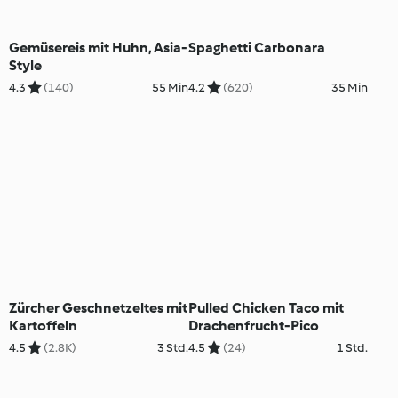
Gemüsereis mit Huhn, Asia-
Spaghetti Carbonara
Style
4.3
(140)
55 Min
4.2
(620)
35 Min
Zürcher Geschnetzeltes mit
Pulled Chicken Taco mit
Kartoffeln
Drachenfrucht-Pico
4.5
(2.8K)
3 Std.
4.5
(24)
1 Std.