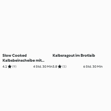
Slow Cooked
Kalbsragout im Brotlaib
Kalbsbeinscheibe mit
Safran-Risotto
4.1
(9)
4 Std. 30 Min
3.8
(5)
6 Std. 30 Min