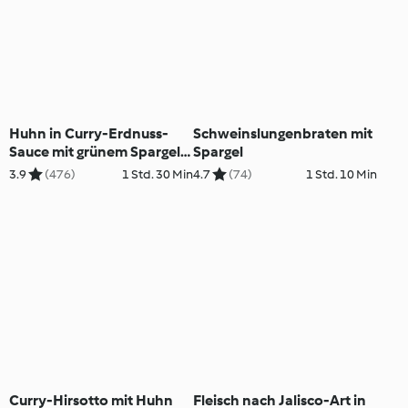
Huhn in Curry-Erdnuss-
Schweinslungenbraten mit
Sauce mit grünem Spargel
Spargel
und Zuckerschoten
3.9
(476)
1 Std. 30 Min
4.7
(74)
1 Std. 10 Min
(Thailand)
Curry-Hirsotto mit Huhn
Fleisch nach Jalisco-Art in