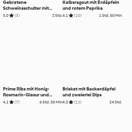
Gebratene
Kalbsragout mit Erdäpfeln
Schweinsschulter mit
und rotem Paprika
Süßkartoffelpüree,
5.0
(3)
2 Std.
4.1
(10)
1 Std. 50 Min
Gemüse, Apfelchutney und
Süßweinsauce
Prime Ribs mit Honig-
Brisket mit Backerdäpfel
Rosmarin-Glasur und
und zweierlei Dips
Erdäpfelgratin
4.1
(7)
6 Std. 30 Min
4.3
(12)
24 Std.