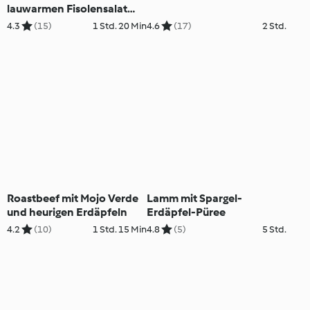
lauwarmen Fisolensalat
und Cranberrysauce
4.3
(15)
1 Std. 20 Min
4.6
(17)
2 Std.
Roastbeef mit Mojo Verde
Lamm mit Spargel-
und heurigen Erdäpfeln
Erdäpfel-Püree
4.2
(10)
1 Std. 15 Min
4.8
(5)
5 Std.