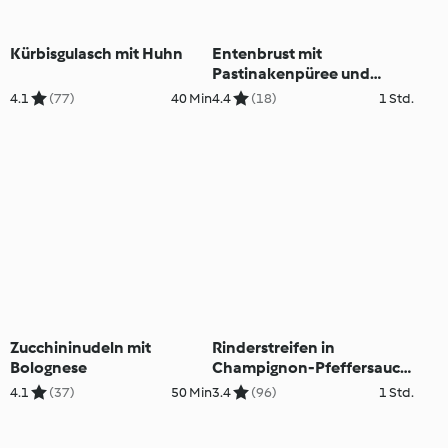
Kürbisgulasch mit Huhn
Entenbrust mit
Pastinakenpüree und
Rotweinreduktion
4.1
(77)
40 Min
4.4
(18)
1 Std.
Zucchininudeln mit
Rinderstreifen in
Bolognese
Champignon-Pfeffersauce
mit Spätzle
4.1
(37)
50 Min
3.4
(96)
1 Std.