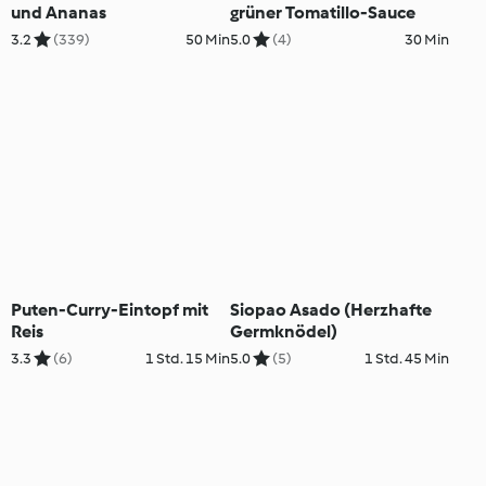
und Ananas
grüner Tomatillo-Sauce
3.2
(339)
50 Min
5.0
(4)
30 Min
Puten-Curry-Eintopf mit
Siopao Asado (Herzhafte
Reis
Germknödel)
3.3
(6)
1 Std. 15 Min
5.0
(5)
1 Std. 45 Min