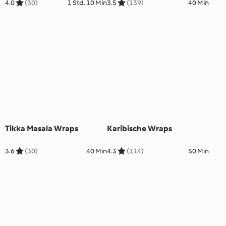
4.0
(30)
1 Std. 10 Min
3.5
(139)
40 Min
Tikka Masala Wraps
Karibische Wraps
3.6
(30)
40 Min
4.3
(114)
50 Min