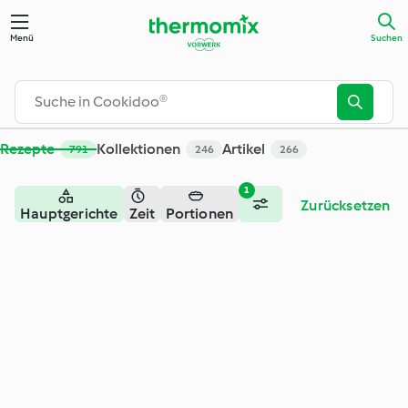
Menü
Suchen
Rezepte
Kollektionen
Artikel
791
246
266
1
Zurücksetzen
Hauptgerichte
Zeit
Portionen
– Fleisch