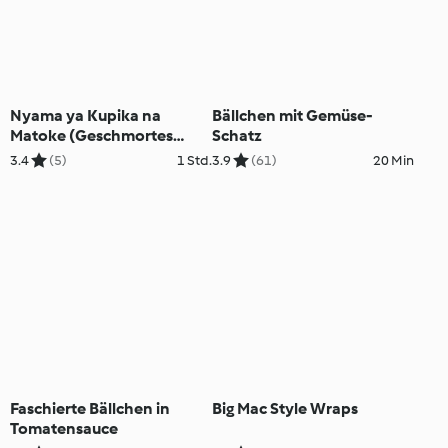
Nyama ya Kupika na
Bällchen mit Gemüse-
Matoke (Geschmortes
Schatz
Rindfleisch mit
3.4
(5)
1 Std.
3.9
(61)
20 Min
Kochbananen)
Faschierte Bällchen in
Big Mac Style Wraps
Tomatensauce