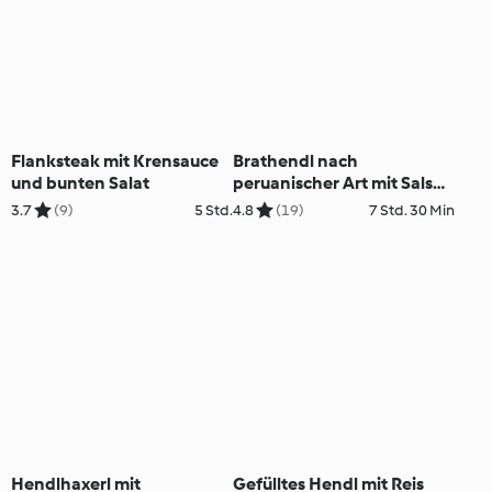
Flanksteak mit Krensauce
Brathendl nach
und bunten Salat
peruanischer Art mit Salsa
Verde und Avocadosalat
3.7
(9)
5 Std.
4.8
(19)
7 Std. 30 Min
Hendlhaxerl mit
Gefülltes Hendl mit Reis