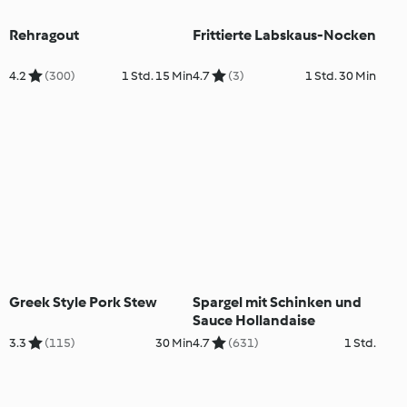
Rehragout
Frittierte Labskaus-Nocken
4.2
(300)
1 Std. 15 Min
4.7
(3)
1 Std. 30 Min
Greek Style Pork Stew
Spargel mit Schinken und
Sauce Hollandaise
3.3
(115)
30 Min
4.7
(631)
1 Std.