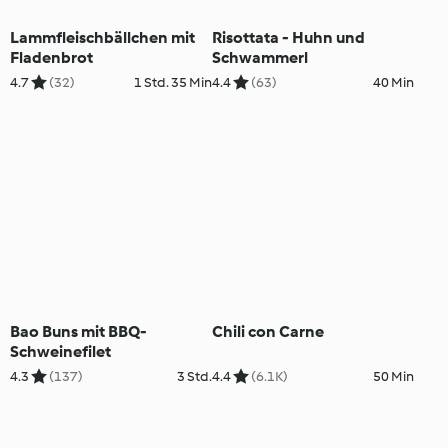
Lammfleischbällchen mit
Risottata - Huhn und
Fladenbrot
Schwammerl
4.7
(32)
1 Std. 35 Min
4.4
(63)
40 Min
Bao Buns mit BBQ-
Chili con Carne
Schweinefilet
4.3
(137)
3 Std.
4.4
(6.1K)
50 Min