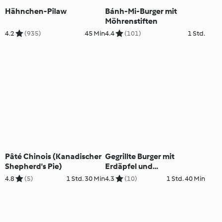
Hähnchen-Pilaw
Bánh-Mi-Burger mit
Möhrenstiften
4.2
(935)
45 Min
4.4
(101)
1 Std.
Pâté Chinois (Kanadischer
Gegrillte Burger mit
Shepherd's Pie)
Erdäpfel und
Knoblauchmayonnaise
4.8
(5)
1 Std. 30 Min
4.3
(10)
1 Std. 40 Min