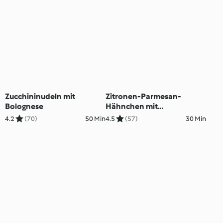
Zucchininudeln mit
Zitronen-Parmesan-
Bolognese
Hähnchen mit
Zucchininudeln
4.2
(70)
50 Min
4.5
(57)
30 Min