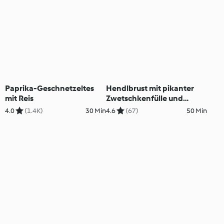
Paprika-Geschnetzeltes
Hendlbrust mit pikanter
mit Reis
Zwetschkenfülle und
Fisolen
4.0
(1.4K)
30 Min
4.6
(67)
50 Min