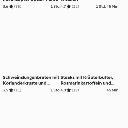
3.6
(35)
1 Std.
4.7
(12)
1 Std. 45 Min
Schweinslungenbraten mit
Steaks mit Kräuterbutter,
Korianderkruste und
Rosmarinkartoffeln und
Karotten-
Brokkoli
3.5
(11)
1 Std.
4.0
(12)
45 Min
Süßkartoffelpüree