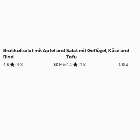
Brokkolisalat mit Apfel und
Salat mit Geflügel, Käse und
Rind
Tofu
4.3
(40)
30 Min
4.1
(26)
1 Std.