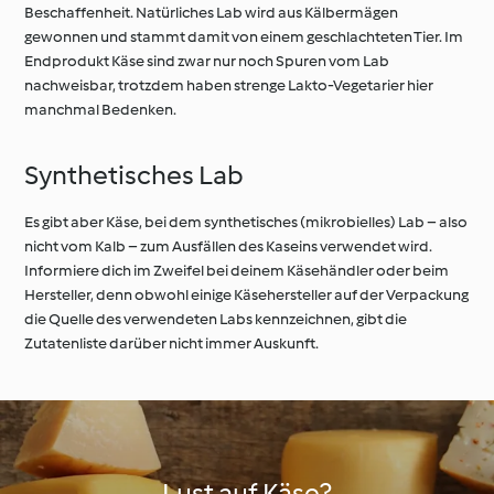
Beschaffenheit. Natürliches Lab wird aus Kälbermägen
gewonnen und stammt damit von einem geschlachteten Tier. Im
Endprodukt Käse sind zwar nur noch Spuren vom Lab
nachweisbar, trotzdem haben strenge Lakto-Vegetarier hier
manchmal Bedenken.
Synthetisches Lab
Es gibt aber Käse, bei dem synthetisches (mikrobielles) Lab – also
nicht vom Kalb – zum Ausfällen des Kaseins verwendet wird.
Informiere dich im Zweifel bei deinem Käsehändler oder beim
Hersteller, denn obwohl einige Käsehersteller auf der Verpackung
die Quelle des verwendeten Labs kennzeichnen, gibt die
Zutatenliste darüber nicht immer Auskunft.
Lust auf Käse?