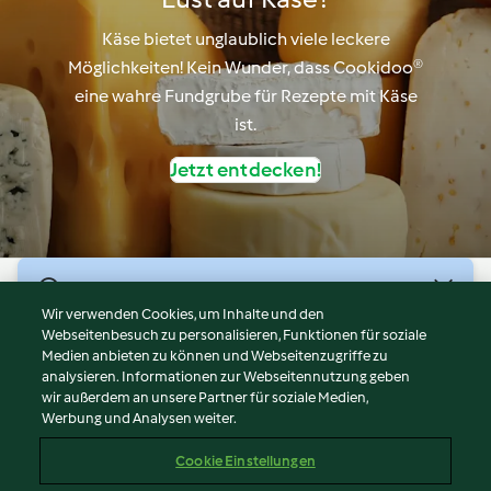
Käse bietet unglaublich viele leckere
Möglichkeiten! Kein Wunder, dass Cookidoo®
eine wahre Fundgrube für Rezepte mit Käse
ist.
Jetzt entdecken!
© Copyright 2026
Wir verwenden Cookies, um Inhalte und den
Webseitenbesuch zu personalisieren, Funktionen für soziale
Nutzungsbedingungen
Medien anbieten zu können und Webseitenzugriffe zu
Datenschutzrichtlinien
analysieren. Informationen zur Webseitennutzung geben
Disclaimer
wir außerdem an unsere Partner für soziale Medien,
Werbung und Analysen weiter.
Impressum
Cookies
Cookie Einstellungen
Inhalt melden