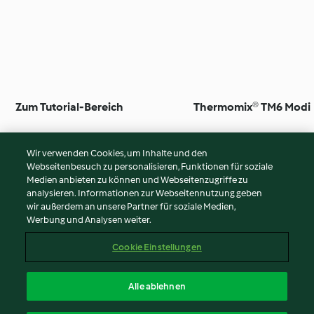
Zum Tutorial-Bereich
Thermomix® TM6 Modi
Wir verwenden Cookies, um Inhalte und den
Webseitenbesuch zu personalisieren, Funktionen für soziale
Medien anbieten zu können und Webseitenzugriffe zu
© Copyright 2026
analysieren. Informationen zur Webseitennutzung geben
wir außerdem an unsere Partner für soziale Medien,
Nutzungsbedingungen
Werbung und Analysen weiter.
Datenschutzrichtlinien
Disclaimer
Cookie Einstellungen
Impressum
Cookies
Alle ablehnen
Inhalt melden