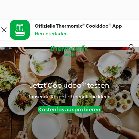
Offizielle Thermomix® Cookidoo® App
Herunterladen
Menü
Suchen
Jetzt Cookidoo® testen
Tausende Rezepte. Unendliche Ideen.
Kostenlos ausprobieren