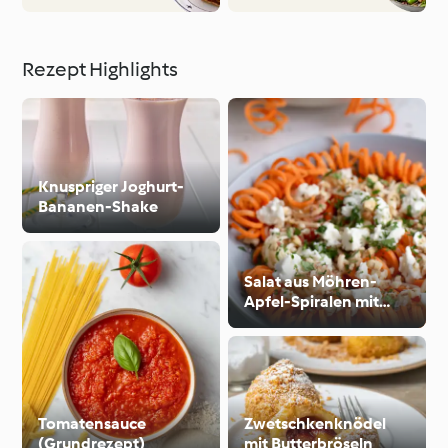
Rezept Highlights
Knuspriger Joghurt-
Bananen-Shake
Salat aus Möhren-
Apfel-Spiralen mit
Feta und Nüssen
Tomatensauce
Zwetschkenknödel
(Grundrezept)
mit Butterbröseln