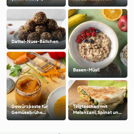
Dattel-Nuss-Bällchen
Basen-Müsli
Gewürzpaste für
Teigtaschen mit
Gemüsebrühe
Melanzani, Spinat und
(histaminfreundlich)
Feta