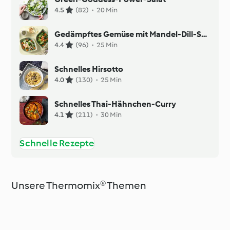
4.5
(82)
·
20 Min
Gedämpftes Gemüse mit Mandel-Dill-Sauce
4.4
(96)
·
25 Min
Schnelles Hirsotto
4.0
(130)
·
25 Min
Schnelles Thai-Hähnchen-Curry
4.1
(211)
·
30 Min
Schnelle Rezepte
Unsere Thermomix® Themen