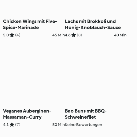
Chicken Wings mit Five-
Lachs mit Brokkoli und
Spice-Marinade
Honig-Knoblauch-Sauce
5.0
(4)
45 Min
4.6
(8)
40 Min
Veganes Auberginen-
Bao Buns mit BBQ-
Massaman-Curry
Schweinefilet
4.1
(7)
50 Min
Keine Bewertungen