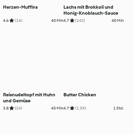
Herzen-Muffins
Lachs mit Brokkoli und
Honig-Knoblauch-Sauce
4.6
(14)
40 Min
4.7
(142)
40 Min
Reisnudeltopf mit Huhn
Butter Chicken
und Gemüse
3.8
(24)
45 Min
4.7
(1.3K)
1 Std.