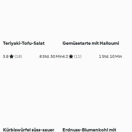
Teriyaki-Tofu-Salat
Gemüsetarte mit Halloumi
3.8
(18)
8 Std. 30 Min
4.2
(11)
1 Std. 10 Min
Kürbiswürfel süss-sauer
Erdnuss-Blumenkohl mit