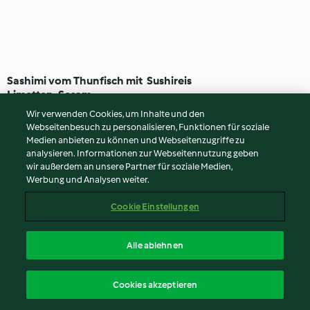
Sashimi vom Thunfisch mit
Sushireis
Limetten-Sesam-
Vinaigrette
4.6
(60)
20 Min
4.1
(1.3K)
1 Std. 30 Min
Wir verwenden Cookies, um Inhalte und den
Webseitenbesuch zu personalisieren, Funktionen für soziale
Medien anbieten zu können und Webseitenzugriffe zu
analysieren. Informationen zur Webseitennutzung geben
wir außerdem an unsere Partner für soziale Medien,
Werbung und Analysen weiter.
Cookie Einstellungen
Alle ablehnen
Boba Cheesecake
Nudelsuppe mit
Cookies akzeptieren
Räuchertofu