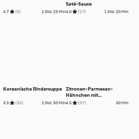
Saté-Sauce
4.7
(3)
1 Std. 25 Min
4.0
(17)
1 Std. 20 Min
Koreanische Rindersuppe
Zitronen-Parmesan-
Hähnchen mit
Zucchininudeln
3.5
(35)
2 Std. 30 Min
4.5
(57)
30 Min