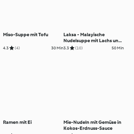
Miso-Suppe mit Tofu
Laksa - Malayische
Nudelsuppe mit Lachs und
Crevetten
4.3
(4)
30 Min
3.3
(10)
50 Min
Ramen mit Ei
Mie-Nudeln mit Gemüse in
Kokos-Erdnuss-Sauce