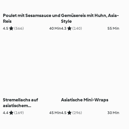
Poulet mit Sesamsauce und
Gemüsereis mit Huhn, Asia-
Reis
Style
4.5
(566)
40 Min
4.3
(140)
55 Min
Stremellachs auf
Asiatische Mini-Wraps
asiatischem
Fenchelgemüse
4.4
(169)
45 Min
4.5
(296)
30 Min