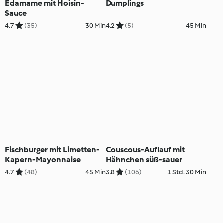
Edamame mit Hoisin-
Dumplings
Sauce
4.7
(35)
30 Min
4.2
(5)
45 Min
Fischburger mit Limetten-
Couscous-Auflauf mit
Kapern-Mayonnaise
Hähnchen süß-sauer
4.7
(48)
45 Min
3.8
(106)
1 Std. 30 Min