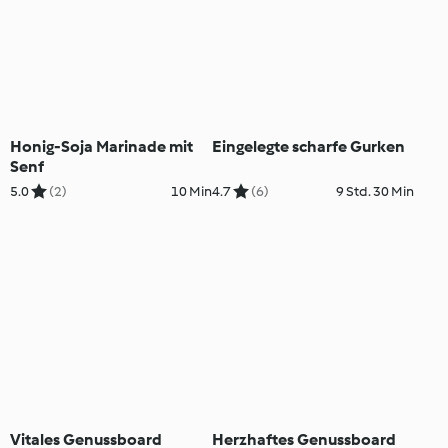
Honig-Soja Marinade mit
Eingelegte scharfe Gurken
Senf
5.0
(2)
10 Min
4.7
(6)
9 Std. 30 Min
Vitales Genussboard
Herzhaftes Genussboard