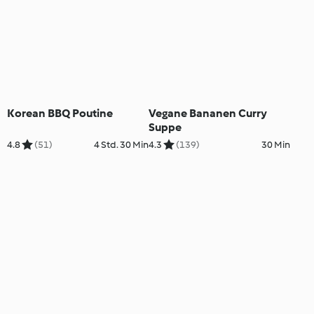
Korean BBQ Poutine
Vegane Bananen Curry
Suppe
4.8
(51)
4 Std. 30 Min
4.3
(139)
30 Min