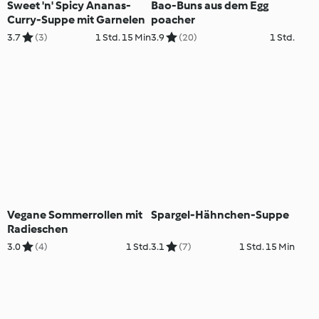
Sweet 'n' Spicy Ananas-
Bao-Buns aus dem Egg
Curry-Suppe mit Garnelen
poacher
3.7
(3)
1 Std. 15 Min
3.9
(20)
1 Std.
Vegane Sommerrollen mit
Spargel-Hähnchen-Suppe
Radieschen
3.0
(4)
1 Std.
3.1
(7)
1 Std. 15 Min