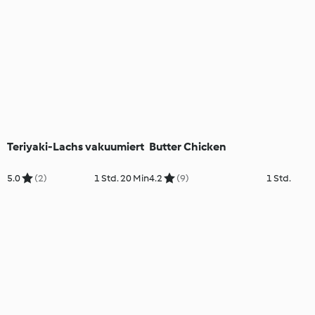
Teriyaki-Lachs vakuumiert
Butter Chicken
5.0
(2)
1 Std. 20 Min
4.2
(9)
1 Std.