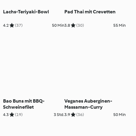
Lachs-Teriyaki-Bowl
Pad Thai mit Crevetten
4.2
(37)
50 Min
3.8
(30)
55 Min
Bao Buns mit BBQ-
Veganes Auberginen-
Schweinefilet
Massaman-Curry
4.3
(19)
3 Std.
3.9
(36)
50 Min