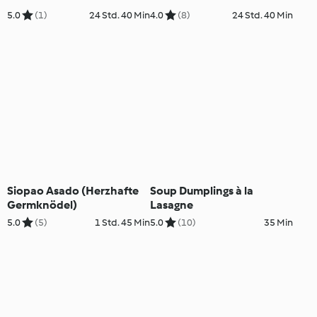
5.0
(1)
24 Std. 40 Min
4.0
(8)
24 Std. 40 Min
Siopao Asado (Herzhafte
Soup Dumplings à la
Germknödel)
Lasagne
5.0
(5)
1 Std. 45 Min
5.0
(10)
35 Min