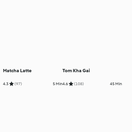
Matcha Latte
Tom Kha Gai
4.3
(97)
5 Min
4.6
(108)
45 Min