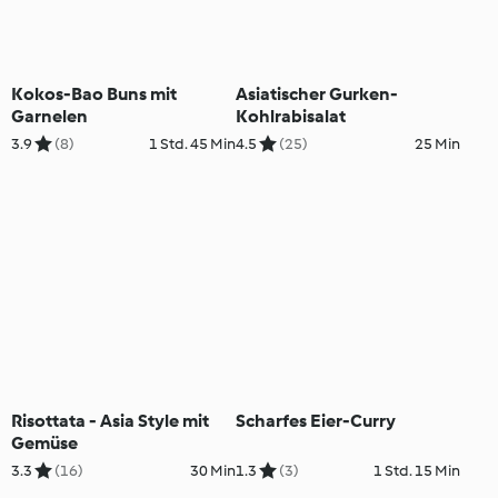
Kokos-Bao Buns mit
Asiatischer Gurken-
Garnelen
Kohlrabisalat
3.9
(8)
1 Std. 45 Min
4.5
(25)
25 Min
Risottata - Asia Style mit
Scharfes Eier-Curry
Gemüse
3.3
(16)
30 Min
1.3
(3)
1 Std. 15 Min