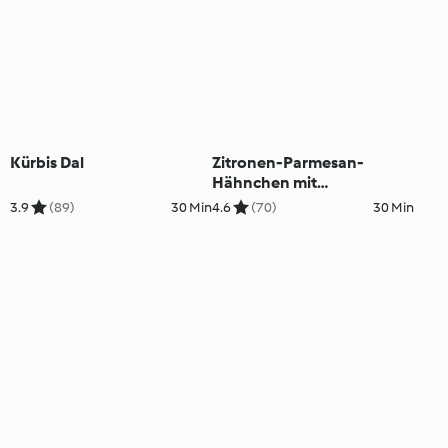
Kürbis Dal
Zitronen-Parmesan-
Hähnchen mit
Zucchininudeln
3.9
(89)
30 Min
4.6
(70)
30 Min