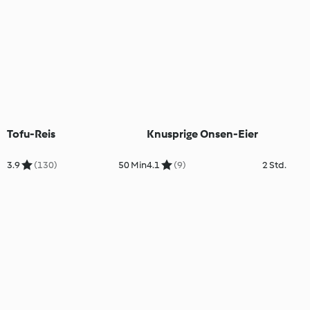
Tofu-Reis
Knusprige Onsen-Eier
3.9
(130)
50 Min
4.1
(9)
2 Std.