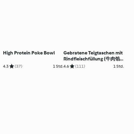
High Protein Poke Bowl
Gebratene Teigtaschen mit
Rindfleischfüllung (牛肉馅
饼)
4.3
(37)
1 Std.
4.6
(111)
1 Std.