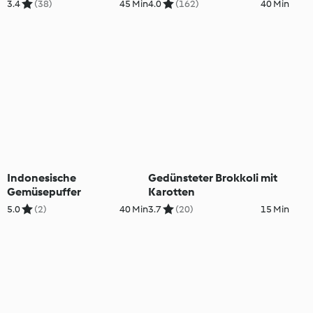
3.4
(38)
45 Min
4.0
(162)
40 Min
Indonesische
Gedünsteter Brokkoli mit
Gemüsepuffer
Karotten
5.0
(2)
40 Min
3.7
(20)
15 Min