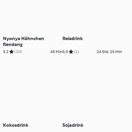
Nyonya Hähnchen
Reisdrink
Rendang
3.2
(10)
45 Min
5.0
(1)
24 Std. 25 Min
Kokosdrink
Sojadrink