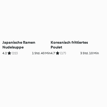
Japanische Ramen
Koreanisch frittiertes
Nudelsuppe
Poulet
4.2
(22)
1 Std. 40 Min
4.7
(17)
3 Std. 10 Min