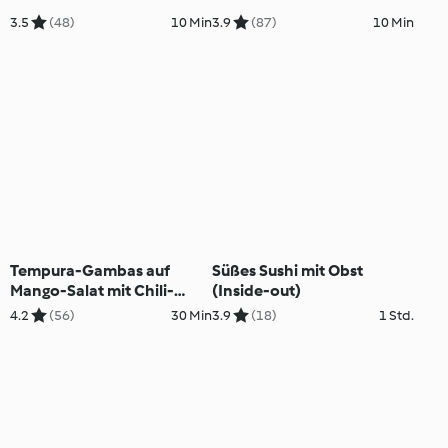
3.5
(48)
10 Min
3.9
(87)
10 Min
Tempura-Gambas auf
Süßes Sushi mit Obst
Mango-Salat mit Chili-
(Inside-out)
Mayonnaise
4.2
(56)
30 Min
3.9
(18)
1 Std.