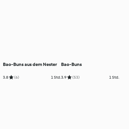
Bao-Buns aus dem Nester
Bao-Buns
3.8
(6)
1 Std.
3.9
(53)
1 Std.