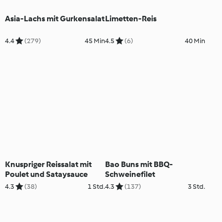
Asia-Lachs mit Gurkensalat
Limetten-Reis
4.4
(279)
45 Min
4.5
(6)
40 Min
Knuspriger Reissalat mit
Bao Buns mit BBQ-
Poulet und Sataysauce
Schweinefilet
4.3
(38)
1 Std.
4.3
(137)
3 Std.