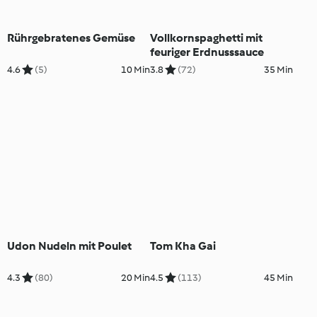
Rührgebratenes Gemüse
Vollkornspaghetti mit
feuriger Erdnusssauce
4.6
(5)
10 Min
3.8
(72)
35 Min
Udon Nudeln mit Poulet
Tom Kha Gai
4.3
(80)
20 Min
4.5
(113)
45 Min