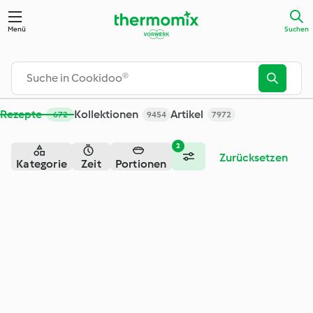
Suche - Cookidoo® – das offizielle Thermomix®-Rezept-Porta
Menü
Suchen
Rezepte
Kollektionen
Artikel
672
9454
7972
2
Zurücksetzen
Kategorie
Zeit
Portionen