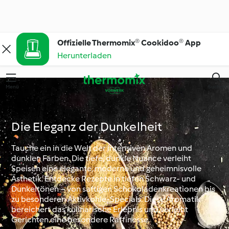
Offizielle Thermomix® Cookidoo® App
Herunterladen
Menü
Suchen
Die Eleganz der Dunkelheit
Tauche ein in die Welt der intensiven Aromen und
dunklen Farben. Die tiefe, dunkle Nuance verleiht
Speisen eine elegante, moderne und geheimnisvolle
Ästhetik. Entdecke Rezepte in tiefen Schwarz- und
Dunkeltönen – von saftigen Schokoladenkreationen bis
zu besonderen Aktivkohle-Specials. Diese Aromatik
bereichert das kulinarische Erlebnis und verleiht
Gerichten eine besondere Raffinesse.