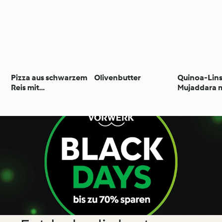
Pizza aus schwarzem
Olivenbutter
Quinoa-Lin
Reis mit
Mujaddara 
Zucchinicreme,
karamellisie
Garnelen und
Zwiebeln
Cottage Cheese