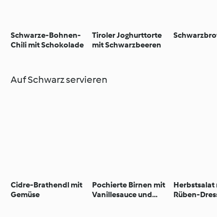
Schwarze-Bohnen-
Tiroler Joghurttorte
Schwarzbro
Chili mit Schokolade
mit Schwarzbeeren
Auf Schwarz servieren
Cidre-Brathendl mit
Pochierte Birnen mit
Herbstsalat
Gemüse
Vanillesauce und
Rüben-Dres
Streuseln