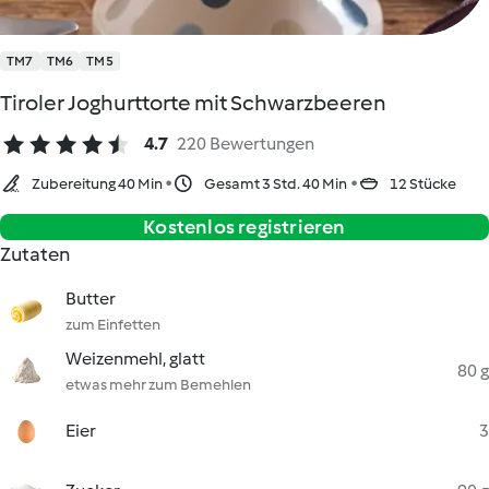
TM7
TM6
TM5
Tiroler Joghurttorte mit Schwarzbeeren
4.7
220 Bewertungen
Zubereitung 40 Min
Gesamt 3 Std. 40 Min
12 Stücke
Kostenlos registrieren
Zutaten
Butter
zum Einfetten
Weizenmehl, glatt
80 g
etwas mehr zum Bemehlen
Eier
3