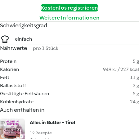
Kostenlos registrieren
Weitere Informationen
Schwierigkeitsgrad
einfach
Nährwerte
pro 1 Stück
Protein
5 g
Kalorien
949 kJ / 227 kcal
Fett
11 g
Ballaststoff
2 g
Gesättigte Fettsäuren
5 g
Kohlenhydrate
24 g
Auch enthalten in
Alles in Butter - Tirol
12 Rezepte