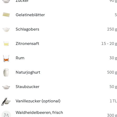
Zucker
90 g
Gelatineblätter
5
Schlagobers
250 g
Zitronensaft
15 - 20 g
Rum
30 g
Naturjoghurt
500 g
Staubzucker
50 g
Vanillezucker (optional)
1 TL
Waldheidelbeeren, frisch
300 g