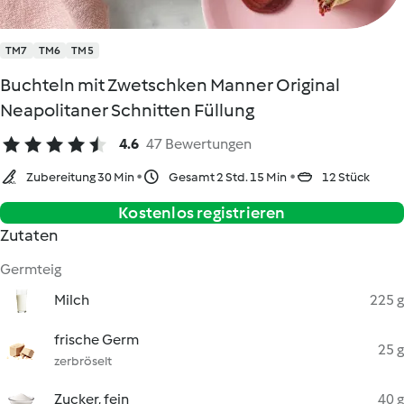
TM7
TM6
TM5
Buchteln mit Zwetschken Manner Original
Neapolitaner Schnitten Füllung
4.6
47 Bewertungen
Zubereitung 30 Min
Gesamt 2 Std. 15 Min
12 Stück
Kostenlos registrieren
Zutaten
Germteig
Milch
225 g
frische Germ
25 g
zerbröselt
Zucker, fein
40 g