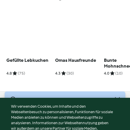
Gefüllte Lebkuchen
Omas Hausfreunde
Bunte
Mohnschne
4.8
(75)
4.3
(30)
4.0
(10)
© Copyright 2026
Wir verwenden Cookies, um Inhalte und den
Webseitenbesuch zu personalisieren, Funktionen für soziale
Nutzungsbedingungen
Medien anbieten zu können und Webseitenzugriffe zu
Datenschutzrichtlinien
analysieren. Informationen zur Webseitennutzung geben
Disclaimer
wir außerdem an unsere Partner für soziale Medien,