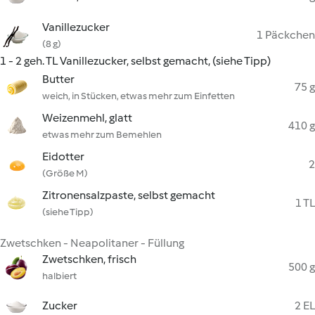
Vanillezucker
1 Päckchen
(8 g)
1 - 2 geh. TL Vanillezucker, selbst gemacht, (siehe Tipp)
Butter
75 g
weich, in Stücken, etwas mehr zum Einfetten
Weizenmehl, glatt
410 g
etwas mehr zum Bemehlen
Eidotter
2
(Größe M)
Zitronensalzpaste, selbst gemacht
1 TL
(siehe Tipp)
Zwetschken - Neapolitaner - Füllung
Zwetschken, frisch
500 g
halbiert
Zucker
2 EL