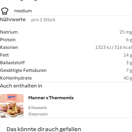
medium
Nährwerte
pro 1 Stück
Natrium
25 mg
Protein
6 g
Kalorien
1323 kJ / 316 kcal
Fett
14 g
Ballaststoff
3 g
Gesättigte Fettsäuren
7 g
Kohlenhydrate
40 g
Auch enthalten in
Manner x Thermomix
8 Rezepte
Österreich
Das könnte dir auch gefallen