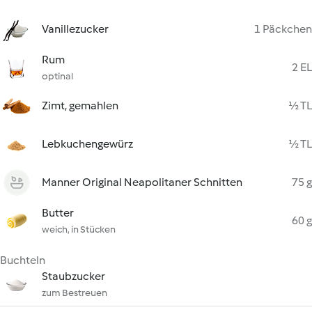
Vanillezucker
1 Päckchen
Rum
2 EL
optinal
Zimt, gemahlen
½ TL
Lebkuchengewürz
½ TL
Manner Original Neapolitaner Schnitten
75 g
Butter
60 g
weich, in Stücken
Buchteln
Staubzucker
zum Bestreuen