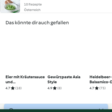
10 Rezepte
Österreich
Das könnte dir auch gefallen
Eier mit Kräutersauce
Gewürzpaste Asia
Heidelbeer-
und
Style
Balsamico-D
Osterhasenkeksen
4.7
(18)
4.9
(8)
4.7
(73)