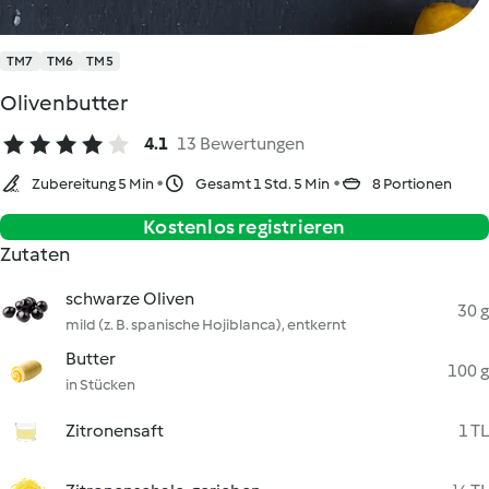
TM7
TM6
TM5
Olivenbutter
4.1
13 Bewertungen
Zubereitung 5 Min
Gesamt 1 Std. 5 Min
8 Portionen
Kostenlos registrieren
Zutaten
schwarze Oliven
30 g
mild (z. B. spanische Hojiblanca), entkernt
Butter
100 g
in Stücken
Zitronensaft
1 TL