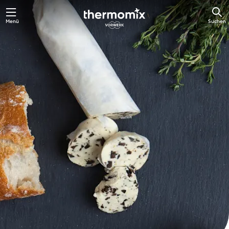
Zum
Menü
Suchen
Hauptinhalt
springen