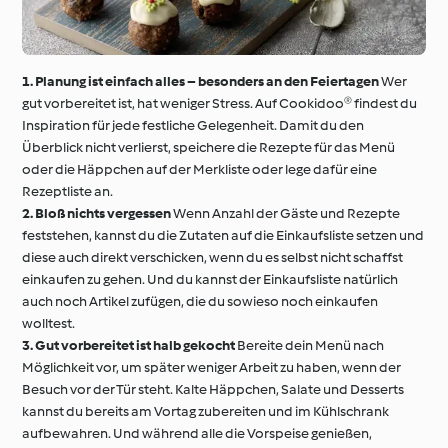
1. Planung ist einfach alles – besonders an den Feiertagen
Wer
gut vorbereitet ist, hat weniger Stress. Auf Cookidoo® findest du
Inspiration für jede festliche Gelegenheit. Damit du den
Überblick nicht verlierst, speichere die Rezepte für das Menü
oder die Häppchen auf der Merkliste oder lege dafür eine
Rezeptliste an.
2. Bloß nichts vergessen
Wenn Anzahl der Gäste und Rezepte
feststehen, kannst du die Zutaten auf die Einkaufsliste setzen und
diese auch direkt verschicken, wenn du es selbst nicht schaffst
einkaufen zu gehen. Und du kannst der Einkaufsliste natürlich
auch noch Artikel zufügen, die du sowieso noch einkaufen
wolltest.
3. Gut vorbereitet ist halb gekocht
Bereite dein Menü nach
Möglichkeit vor, um später weniger Arbeit zu haben, wenn der
Besuch vor der Tür steht. Kalte Häppchen, Salate und Desserts
kannst du bereits am Vortag zubereiten und im Kühlschrank
aufbewahren. Und während alle die Vorspeise genießen,