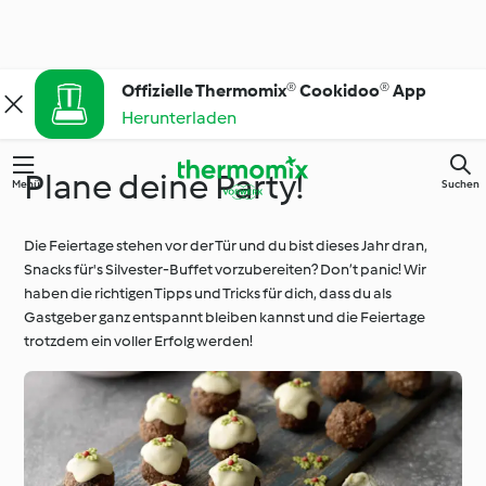
Offizielle Thermomix® Cookidoo® App
Herunterladen
Plane deine Party!
Menü
Suchen
Die Feiertage stehen vor der Tür und du bist dieses Jahr dran,
Snacks für's Silvester-Buffet vorzubereiten? Don’t panic! Wir
haben die richtigen Tipps und Tricks für dich, dass du als
Gastgeber ganz entspannt bleiben kannst und die Feiertage
trotzdem ein voller Erfolg werden!