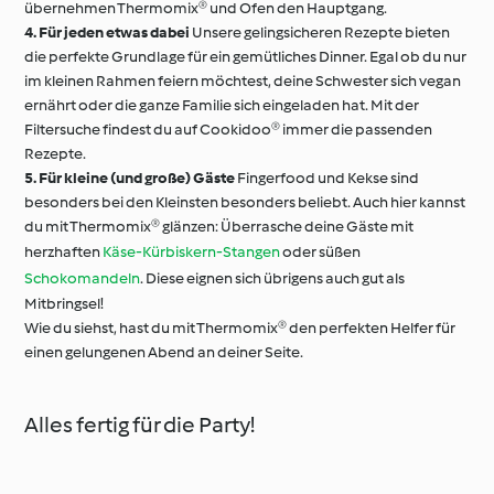
übernehmen Thermomix® und Ofen den Hauptgang.
4. Für jeden etwas dabei
Unsere gelingsicheren Rezepte bieten
die perfekte Grundlage für ein gemütliches Dinner. Egal ob du nur
im kleinen Rahmen feiern möchtest, deine Schwester sich vegan
ernährt oder die ganze Familie sich eingeladen hat. Mit der
Filtersuche findest du auf Cookidoo® immer die passenden
Rezepte.
5. Für kleine (und große) Gäste
Fingerfood und Kekse sind
besonders bei den Kleinsten besonders beliebt. Auch hier kannst
du mit Thermomix® glänzen: Überrasche deine Gäste mit
herzhaften
Käse-Kürbiskern-Stangen
oder süßen
Schokomandeln
. Diese eignen sich übrigens auch gut als
Mitbringsel!
Wie du siehst, hast du mit Thermomix® den perfekten Helfer für
einen gelungenen Abend an deiner Seite.
Alles fertig für die Party!