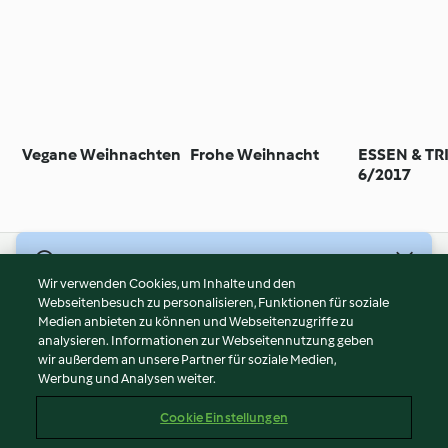
Vegane Weihnachten
Frohe Weihnacht
ESSEN & T
6/2017
© Copyright 2026
Wir verwenden Cookies, um Inhalte und den
Webseitenbesuch zu personalisieren, Funktionen für soziale
Nutzungsbedingungen
Medien anbieten zu können und Webseitenzugriffe zu
Datenschutzrichtlinien
analysieren. Informationen zur Webseitennutzung geben
Disclaimer
wir außerdem an unsere Partner für soziale Medien,
Werbung und Analysen weiter.
Impressum
Cookies
Cookie Einstellungen
Inhalt melden