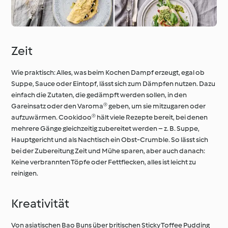
Zeit
Wie praktisch: Alles, was beim Kochen Dampf erzeugt, egal ob
Suppe, Sauce oder Eintopf, lässt sich zum Dämpfen nutzen. Dazu
einfach die Zutaten, die gedämpft werden sollen, in den
Gareinsatz oder den Varoma® geben, um sie mitzugaren oder
aufzuwärmen. Cookidoo® hält viele Rezepte bereit, bei denen
mehrere Gänge gleichzeitig zubereitet werden – z. B. Suppe,
Hauptgericht und als Nachtisch ein Obst-Crumble. So lässt sich
bei der Zubereitung Zeit und Mühe sparen, aber auch danach:
Keine verbrannten Töpfe oder Fettflecken, alles ist leicht zu
reinigen.
Kreativität
Von asiatischen Bao Buns über britischen Sticky Toffee Pudding