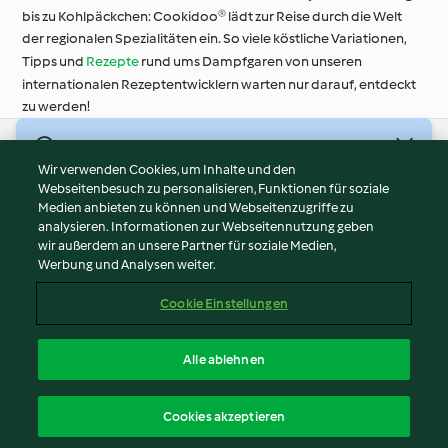
bis zu Kohlpäckchen: Cookidoo® lädt zur Reise durch die Welt
der regionalen Spezialitäten ein. So viele köstliche Variationen,
Tipps und
Rezepte
rund ums Dampfgaren von unseren
internationalen Rezeptentwicklern warten nur darauf, entdeckt
zu werden!
© Copyright 2026
Wir verwenden Cookies, um Inhalte und den
Webseitenbesuch zu personalisieren, Funktionen für soziale
Nutzungsbedingungen
Medien anbieten zu können und Webseitenzugriffe zu
Datenschutzrichtlinien
analysieren. Informationen zur Webseitennutzung geben
Disclaimer
wir außerdem an unsere Partner für soziale Medien,
Werbung und Analysen weiter.
Impressum
Cookies
Cookie Einstellungen
Inhalt melden
Vertrag widerrufen
Alle ablehnen
Erklärung zur Barrierefreiheit
Deutsch
Cookies akzeptieren