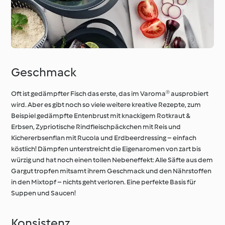
Geschmack
Oft ist gedämpfter Fisch das erste, das im Varoma® ausprobiert
wird. Aber es gibt noch so viele weitere kreative Rezepte, zum
Beispiel gedämpfte Entenbrust mit knackigem Rotkraut &
Erbsen, Zypriotische Rindfleischpäckchen mit Reis und
Kichererbsenflan mit Rucola und Erdbeerdressing – einfach
köstlich! Dämpfen unterstreicht die Eigenaromen von zart bis
würzig und hat noch einen tollen Nebeneffekt: Alle Säfte aus dem
Gargut tropfen mitsamt ihrem Geschmack und den Nährstoffen
in den Mixtopf – nichts geht verloren. Eine perfekte Basis für
Suppen und Saucen!
Konsistenz