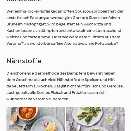
Wer einmal locker-luftig gedämpften Couscous probiert hat, der
anstatt nach Packungsanweisung im Garkorb über einer feinen
Brühe im Mixtopf gart, wird begeistert sein. Auch Pizza und
Kuchen lassen sich dämpfen und entwickeln eine überraschend
weiche und zarte Krume. Oder wie wäre es mit Frittata aus dem
Varoma® als wunderbar saftige Alternative ohne Fettzugabe?
Nährstoffe
Die schonende Garmethode des Dämpfens bewahrt neben
dem Geschmack auch viele Nährstoffe der Speisen und hilft
dabei, fettarm zu kochen. Das gilt nicht nur für Fisch und Gemüse,
auch gehaltvolle Körner, Fleisch und Früchte lassen sich
wunderbar im Varoma zubereiten.