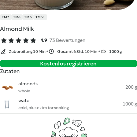
TM7
TM6
TM5
TM31
Almond Milk
4.9
73 Bewertungen
Zubereitung 10 Min
Gesamt 6 Std. 10 Min
1000 g
Kostenlos registrieren
Zutaten
almonds
200 g
whole
water
1000 g
cold, plus extra for soaking