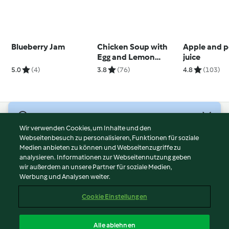
Blueberry Jam
Chicken Soup with
Apple and p
Egg and Lemon
juice
(Avgolemono)
5.0
(4)
3.8
(76)
4.8
(103)
© Copyright 2026
Wir verwenden Cookies, um Inhalte und den
Webseitenbesuch zu personalisieren, Funktionen für soziale
Nutzungsbedingungen
Medien anbieten zu können und Webseitenzugriffe zu
Datenschutzrichtlinien
analysieren. Informationen zur Webseitennutzung geben
Disclaimer
wir außerdem an unsere Partner für soziale Medien,
Werbung und Analysen weiter.
Impressum
Cookies
Cookie Einstellungen
Inhalt melden
Vertrag widerrufen
Alle ablehnen