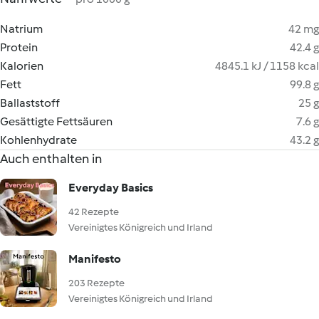
Natrium
42 mg
Protein
42.4 g
Kalorien
4845.1 kJ / 1158 kcal
Fett
99.8 g
Ballaststoff
25 g
Gesättigte Fettsäuren
7.6 g
Kohlenhydrate
43.2 g
Auch enthalten in
Everyday Basics
42 Rezepte
Vereinigtes Königreich und Irland
Manifesto
203 Rezepte
Vereinigtes Königreich und Irland