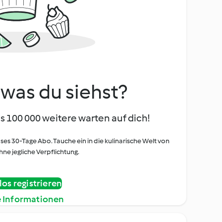
, was du siehst?
s 100 000 weitere warten auf dich!
oses 30-Tage Abo. Tauche ein in die kulinarische Welt von
ne jegliche Verpflichtung.
os registrieren
e Informationen