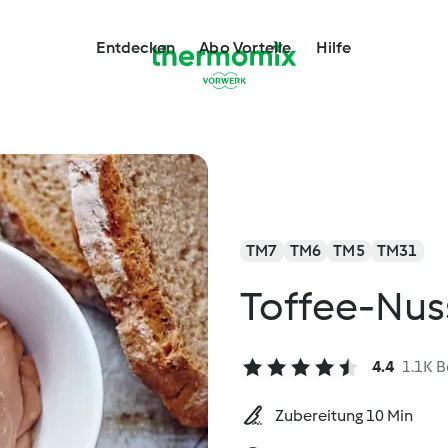
Entdecken
Abo Vorteile
Hilfe
TM7
TM6
TM5
TM31
Toffee-Nus
4.4
1.1K 
Zubereitung 10 Min