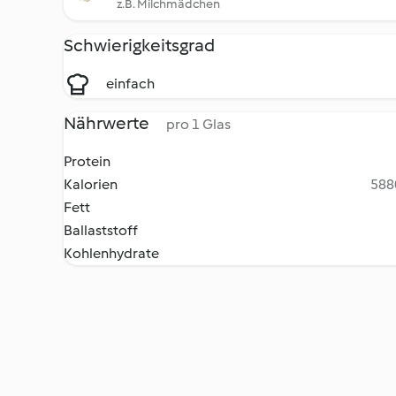
z.B. Milchmädchen
Schwierigkeitsgrad
einfach
Nährwerte
pro 1 Glas
Protein
Kalorien
5880
Fett
Ballaststoff
Kohlenhydrate