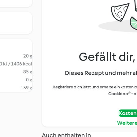
Gefällt dir
20 g
 kJ / 1406 kcal
85 g
Dieses Rezept und mehr al
0 g
Registriere dich jetzt und erhalte ein kostenl
139 g
Cookidoo® - oh
Kostenl
Weiter
Auch enthalten in