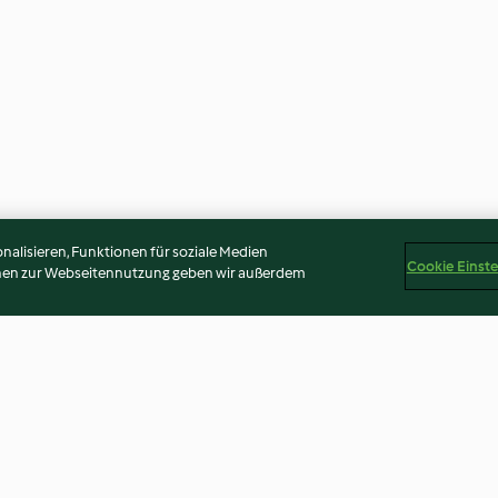
alisieren, Funktionen für soziale Medien
Cookie Einst
onen zur Webseitennutzung geben wir außerdem
nlikör mit
Dunkle
Keks-Aufstrich 