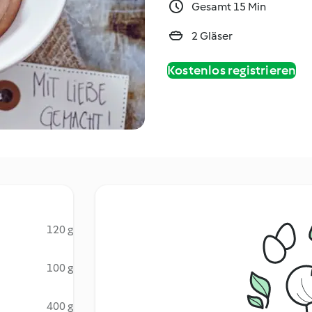
Gesamt 15 Min
2 Gläser
Kostenlos registrieren
120 g
100 g
400 g