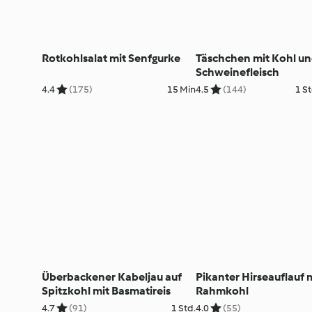
Rotkohlsalat mit Senfgurke
Täschchen mit Kohl u
Schweinefleisch
4.4
(175)
15 Min
4.5
(144)
1 St
Überbackener Kabeljau auf
Pikanter Hirseauflauf 
Spitzkohl mit Basmatireis
Rahmkohl
4.7
(91)
1 Std.
4.0
(55)