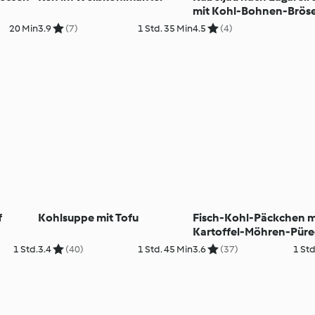
mit Kohl-Bohnen-Bröse
20 Min
3.9
(7)
1 Std. 35 Min
4.5
(4)
f
Kohlsuppe mit Tofu
Fisch-Kohl-Päckchen m
Kartoffel-Möhren-Pür
1 Std.
3.4
(40)
1 Std. 45 Min
3.6
(37)
1 Std