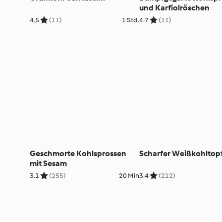
und Karfiolröschen
4.5
(11)
1 Std.
4.7
(11)
Geschmorte Kohlsprossen
Scharfer Weißkohltop
mit Sesam
3.1
(255)
20 Min
3.4
(212)