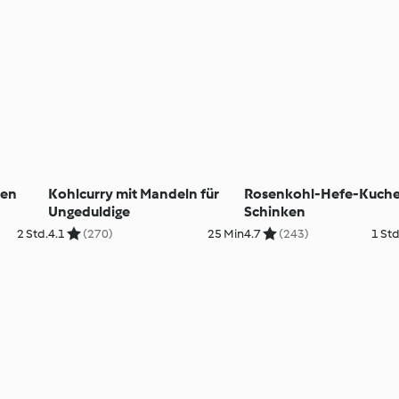
hen
Kohlcurry mit Mandeln für
Rosenkohl-Hefe-Kuche
Ungeduldige
Schinken
2 Std.
4.1
(270)
25 Min
4.7
(243)
1 Std