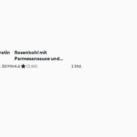
ratin
Rosenkohl mit
Parmesansauce und
Kartoffeln
. 30 Min
4.6
(2.6K)
1 Std.