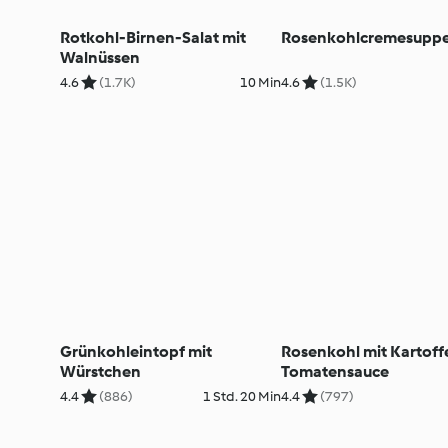
Rotkohl-Birnen-Salat mit
Rosenkohlcremesupp
Walnüssen
4.6
(1.7K)
10 Min
4.6
(1.5K)
Grünkohleintopf mit
Rosenkohl mit Kartoff
Würstchen
Tomatensauce
4.4
(886)
1 Std. 20 Min
4.4
(797)