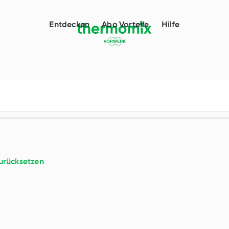
l
Entdecken
Abo Vorteile
Hilfe
urücksetzen