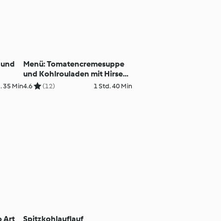
 und
Menü: Tomatencremesuppe
und Kohlrouladen mit Hirse
und Champignonsauce
. 35 Min
4.6
(12)
1 Std. 40 Min
o Art
Spitzkohlauflauf