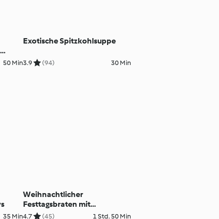
Exotische Spitzkohlsuppe
,
nd
50 Min
3.9
(94)
30 Min
Weihnachtlicher
ys
Festtagsbraten mit
Kürbispüree und
35 Min
4.7
(45)
1 Std. 50 Min