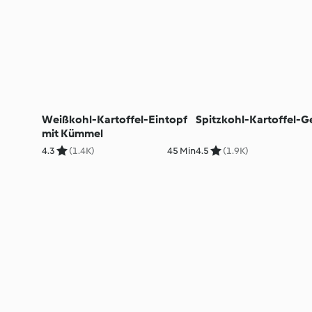
Weißkohl-Kartoffel-Eintopf
Spitzkohl-Kartoffel-
mit Kümmel
4.3
(1.4K)
45 Min
4.5
(1.9K)