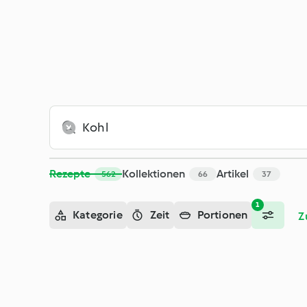
Suche - Cookidoo® – das offizielle Thermomix®-Rezept-Porta
Rezepte
Kollektionen
Artikel
562
66
37
1
Kategorie
Zeit
Portionen
Z