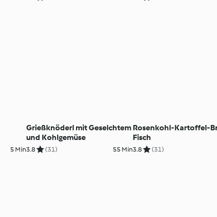
Grießknöderl mit Geselchtem
Rosenkohl-Kartoffel-Br
und Kohlgemüse
Fisch
5 Min
3.8
(31)
55 Min
3.8
(31)