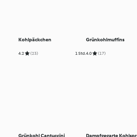
Kohlpäckchen
Grünkohlmuffins
4.2
(23)
1 Std.
4.0
(17)
Grünkohl Cantuccini
Dampfgegarte Kohlspr