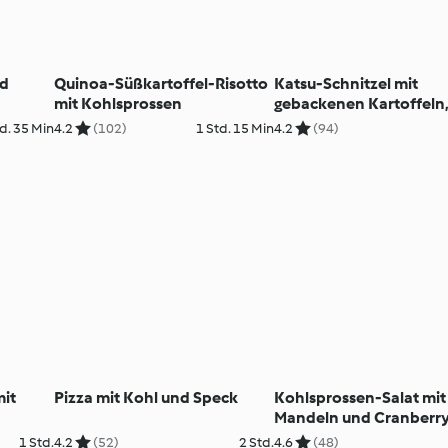
nd
Quinoa-Süßkartoffel-Risotto
Katsu-Schnitzel mit
mit Kohlsprossen
gebackenen Kartoffeln
Wasabi-Dill-Dressing u
d. 35 Min
4.2
(102)
1 Std. 15 Min
4.2
(94)
Weißkohlsalat
mit
Pizza mit Kohl und Speck
Kohlsprossen-Salat mit
Mandeln und Cranberr
1 Std.
4.2
(52)
2 Std.
4.6
(48)