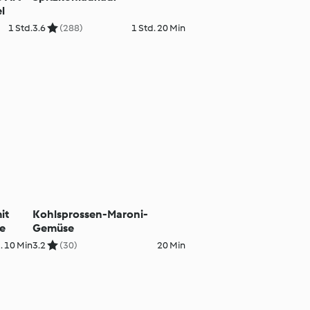
l
1 Std.
3.6
(288)
1 Std. 20 Min
it
Kohlsprossen-Maroni-
ee
Gemüse
. 10 Min
3.2
(30)
20 Min