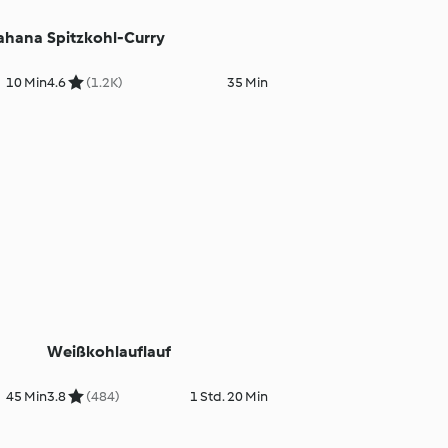
Lahana
Spitzkohl-Curry
10 Min
4.6
(1.2K)
35 Min
Weißkohlauflauf
45 Min
3.8
(484)
1 Std. 20 Min