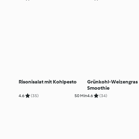
Risonisalat mit Kohlpesto
Grünkohl-Weizengras
Smoothie
4.6
(35)
50 Min
4.6
(34)