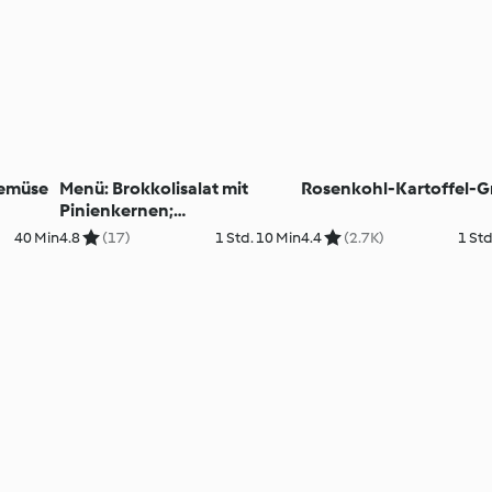
Gemüse
Menü: Brokkolisalat mit
Rosenkohl-Kartoffel-G
Pinienkernen;
Hühnerfrikassee mit
40 Min
4.8
(17)
1 Std. 10 Min
4.4
(2.7K)
1 Std
Kohlsprossen; Beeren-Obers-
Pudding