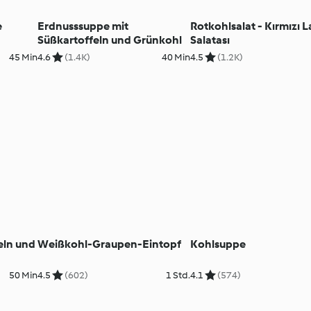
e
Erdnusssuppe mit
Rotkohlsalat - Kırmızı 
Süßkartoffeln und Grünkohl
Salatası
45 Min
4.6
(1.4K)
40 Min
4.5
(1.2K)
eln und
Weißkohl-Graupen-Eintopf
Kohlsuppe
50 Min
4.5
(602)
1 Std.
4.1
(574)