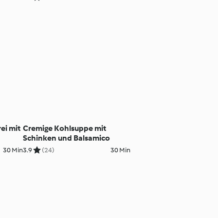
Kohlsprossen (vegan)
ei mit
Cremige Kohlsuppe mit
Schinken und Balsamico
30 Min
3.9
(24)
30 Min