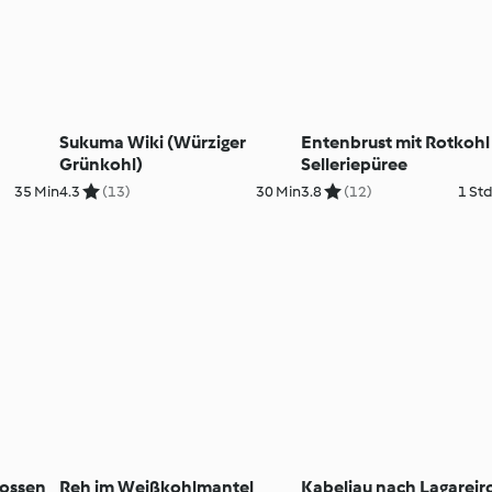
Sukuma Wiki (Würziger
Entenbrust mit Rotkohl
Grünkohl)
Selleriepüree
35 Min
4.3
(13)
30 Min
3.8
(12)
1 Std
ossen
Reh im Weißkohlmantel
Kabeljau nach Lagareir