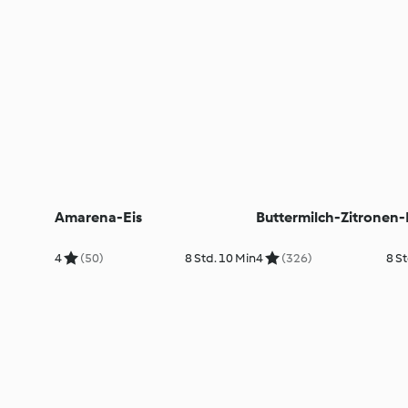
Amarena-Eis
Buttermilch-Zitronen-
4
(50)
8 Std. 10 Min
4
(326)
8 St