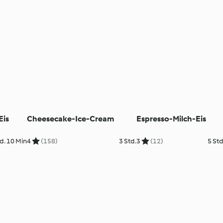
Eis
Cheesecake-Ice-Cream
Espresso-Milch-Eis
d. 10 Min
4
(158)
3 Std.
3
(12)
5 Std