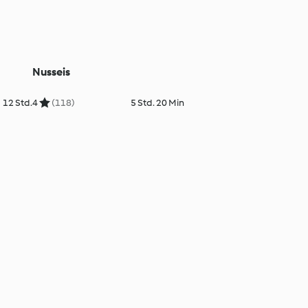
Nusseis
12 Std.
4
(118)
5 Std. 20 Min