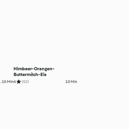
Himbeer-Orangen-
Buttermilch-Eis
. 10 Min
4
(52)
10 Min