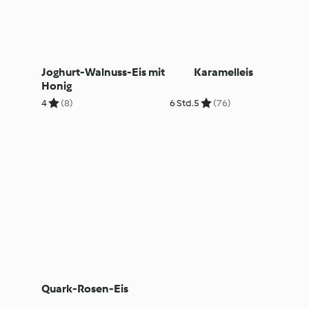
Joghurt-Walnuss-Eis mit
Karamelleis
Honig
4
(8)
6 Std.
5
(76)
Quark-Rosen-Eis