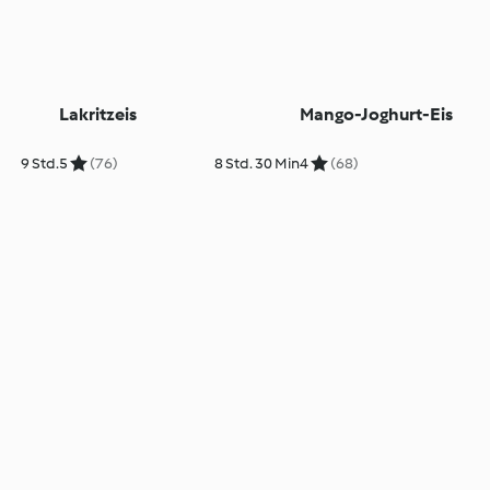
Lakritzeis
Mango-Joghurt-Eis
9 Std.
5
(76)
8 Std. 30 Min
4
(68)