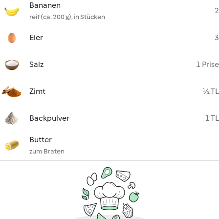
Bananen
2
reif (ca. 200 g), in Stücken
Eier
3
Salz
1 Prise
Zimt
½ TL
Backpulver
1 TL
Butter
zum Braten