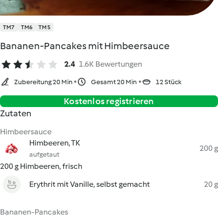
TM7
TM6
TM5
Bananen-Pancakes mit Himbeersauce
2.4
1.6K Bewertungen
Zubereitung 20 Min
Gesamt 20 Min
12 Stück
Kostenlos registrieren
Zutaten
Himbeersauce
Himbeeren, TK
200 g
aufgetaut
200 g Himbeeren, frisch
Erythrit mit Vanille, selbst gemacht
20 g
Bananen-Pancakes