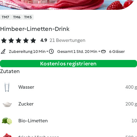
TM7
TM6
TM5
Himbeer-Limetten-Drink
4.9
21 Bewertungen
Zubereitung 10 Min
Gesamt 1 Std. 20 Min
6 Gläser
Kostenlos registrieren
Zutaten
Wasser
400 g
Zucker
200 g
Bio-Limetten
10