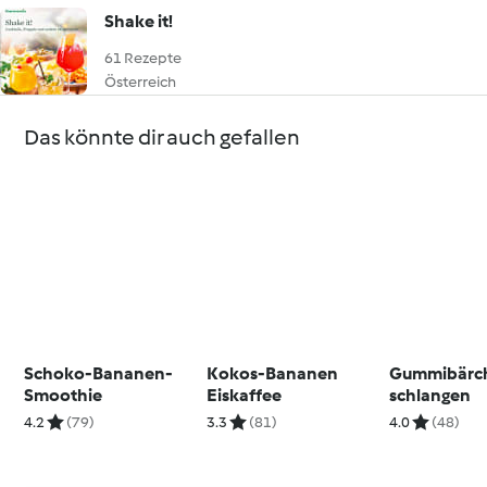
Shake it!
61 Rezepte
Österreich
Das könnte dir auch gefallen
Schoko-Bananen-
Kokos-Bananen
Gummibärch
Smoothie
Eiskaffee
schlangen
4.2
(79)
3.3
(81)
4.0
(48)