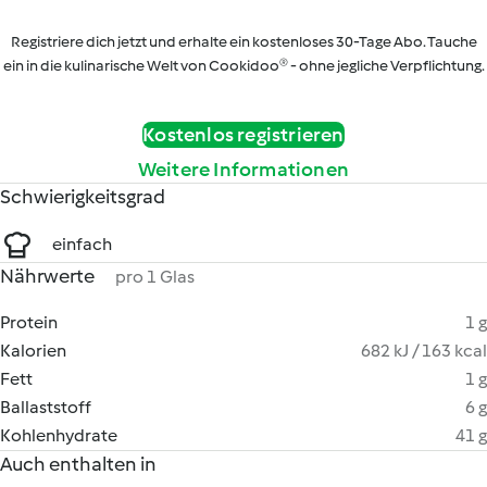
Registriere dich jetzt und erhalte ein kostenloses 30-Tage Abo. Tauche
ein in die kulinarische Welt von Cookidoo® - ohne jegliche Verpflichtung.
Kostenlos registrieren
Weitere Informationen
Schwierigkeitsgrad
einfach
Nährwerte
pro 1 Glas
Protein
1 g
Kalorien
682 kJ / 163 kcal
Fett
1 g
Ballaststoff
6 g
Kohlenhydrate
41 g
Auch enthalten in