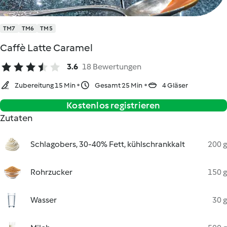
TM7
TM6
TM5
Caffè Latte Caramel
3.6
18 Bewertungen
Zubereitung 15 Min
Gesamt 25 Min
4 Gläser
Kostenlos registrieren
Zutaten
Schlagobers, 30-40% Fett, kühlschrankkalt
200 g
Rohrzucker
150 g
Wasser
30 g