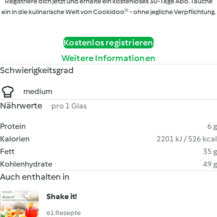
Registriere dich jetzt und erhalte ein kostenloses 30-Tage Abo. Tauche
ein in die kulinarische Welt von Cookidoo® - ohne jegliche Verpflichtung.
Kostenlos registrieren
Weitere Informationen
Schwierigkeitsgrad
medium
Nährwerte
pro 1 Glas
Protein
6 g
Kalorien
2201 kJ / 526 kcal
Fett
35 g
Kohlenhydrate
49 g
Auch enthalten in
Shake it!
61 Rezepte