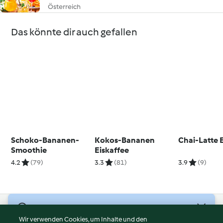
Österreich
Das könnte dir auch gefallen
Schoko-Bananen-
Kokos-Bananen
Chai-Latte 
Smoothie
Eiskaffee
4.2
(79)
3.3
(81)
3.9
(9)
© Copyright 2026
Wir verwenden Cookies, um Inhalte und den