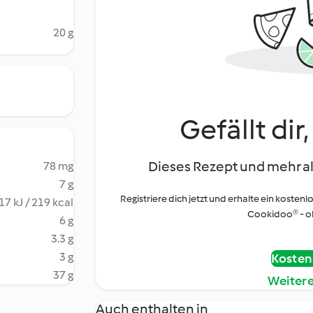
20 g
Gefällt dir
Dieses Rezept und mehr al
78 mg
7 g
Registriere dich jetzt und erhalte ein kostenl
17 kJ / 219 kcal
Cookidoo® - oh
6 g
3.3 g
3 g
Kostenl
37 g
Weiter
Auch enthalten in