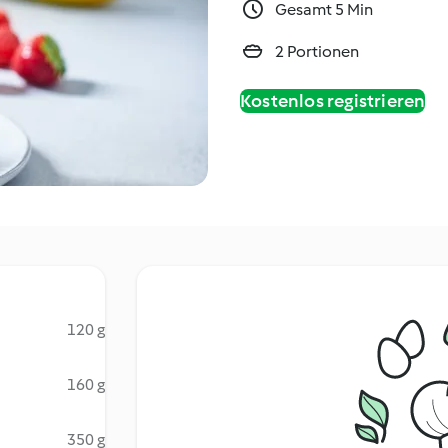
Gesamt 5 Min
2 Portionen
Kostenlos registrieren
120 g
160 g
350 g