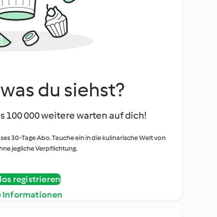
, was du siehst?
s 100 000 weitere warten auf dich!
oses 30-Tage Abo. Tauche ein in die kulinarische Welt von
ne jegliche Verpflichtung.
os registrieren
e Informationen