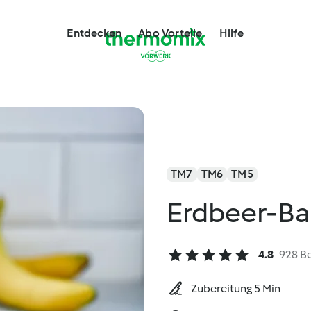
Entdecken
Abo Vorteile
Hilfe
TM7
TM6
TM5
Erdbeer-B
4.8
928 B
Zubereitung 5 Min