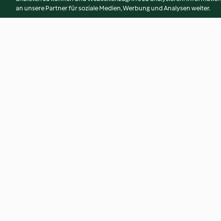
an unsere Partner für soziale Medien, Werbung und Analysen weiter.
Erdbeer-Mango-Püree
Jasminreis, gekoch
4.7
(39)
2.7
(730)
© Copyright 2026
Nutzungsbedingungen
Datenschutzrichtlinien