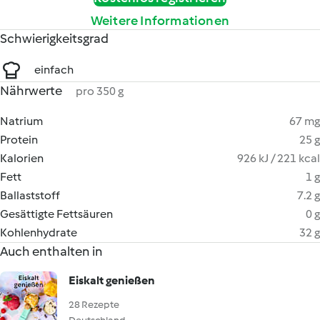
Weitere Informationen
Schwierigkeitsgrad
einfach
Nährwerte
pro 350 g
Natrium
67 mg
Protein
25 g
Kalorien
926 kJ / 221 kcal
Fett
1 g
Ballaststoff
7.2 g
Gesättigte Fettsäuren
0 g
Kohlenhydrate
32 g
Auch enthalten in
Eiskalt genießen
28 Rezepte