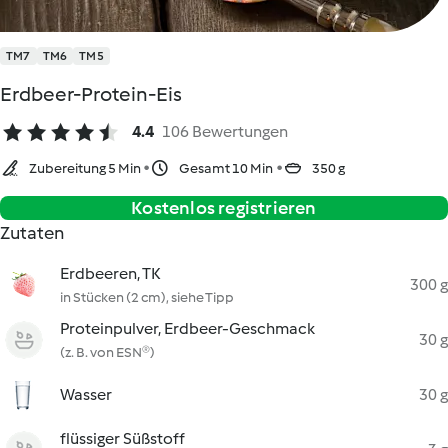
TM7
TM6
TM5
Erdbeer-Protein-Eis
4.4
106 Bewertungen
Zubereitung 5 Min
Gesamt 10 Min
350 g
Kostenlos registrieren
Zutaten
Erdbeeren, TK
300 g
in Stücken (2 cm), siehe Tipp
Proteinpulver, Erdbeer-Geschmack
30 g
(z. B. von ESN®)
Wasser
30 g
flüssiger Süßstoff