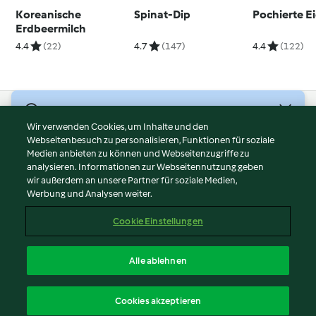
Koreanische
Spinat-Dip
Pochierte Ei
Erdbeermilch
4.4
(22)
4.7
(147)
4.4
(122)
© Copyright 2026
Wir verwenden Cookies, um Inhalte und den
Webseitenbesuch zu personalisieren, Funktionen für soziale
Nutzungsbedingungen
Medien anbieten zu können und Webseitenzugriffe zu
Datenschutzrichtlinien
analysieren. Informationen zur Webseitennutzung geben
Disclaimer
wir außerdem an unsere Partner für soziale Medien,
Werbung und Analysen weiter.
Impressum
Cookies
Cookie Einstellungen
Inhalt melden
Vertrag widerrufen
Alle ablehnen
Erklärung zur Barrierefreiheit
Deutsch
Cookies akzeptieren