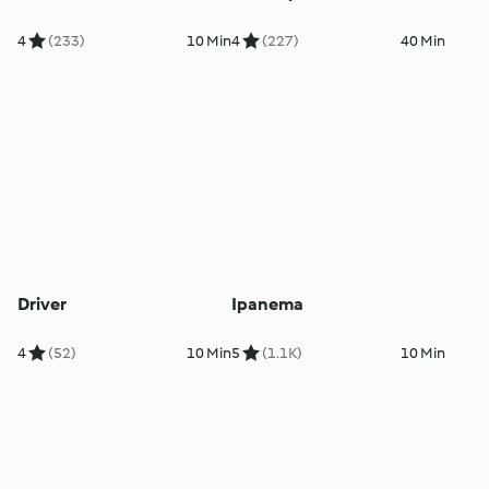
4
(233)
10 Min
4
(227)
40 Min
Driver
Ipanema
4
(52)
10 Min
5
(1.1K)
10 Min