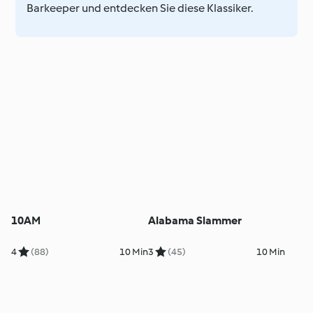
Barkeeper und entdecken Sie diese Klassiker.
10AM
Alabama Slammer
4
(88)
10 Min
3
(45)
10 Min