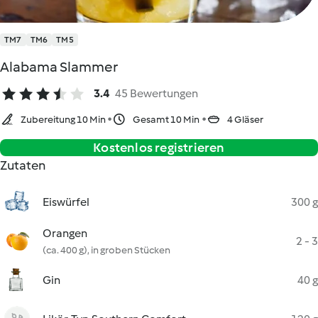
TM7
TM6
TM5
Alabama Slammer
3.4
45 Bewertungen
Zubereitung 10 Min
Gesamt 10 Min
4 Gläser
Kostenlos registrieren
Zutaten
Eiswürfel
300 g
Orangen
2 - 3
(ca. 400 g), in groben Stücken
Gin
40 g