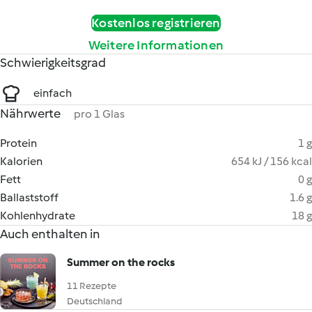
Kostenlos registrieren
Weitere Informationen
Schwierigkeitsgrad
einfach
Nährwerte
pro 1 Glas
Protein
1 g
Kalorien
654 kJ / 156 kcal
Fett
0 g
Ballaststoff
1.6 g
Kohlenhydrate
18 g
Auch enthalten in
Summer on the rocks
11 Rezepte
Deutschland