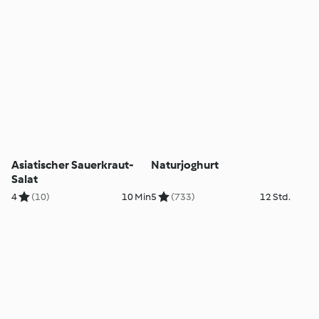
Asiatischer Sauerkraut-
Naturjoghurt
Salat
4
(10)
10 Min
5
(733)
12 Std.