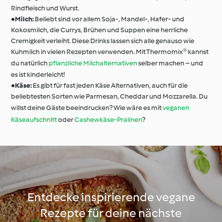
Rindfleisch und Wurst.
●
Milch:
Beliebt sind vor allem Soja-, Mandel-, Hafer- und
Kokosmilch, die Currys, Brühen und Suppen eine herrliche
Cremigkeit verleiht. Diese Drinks lassen sich alle genauso wie
Kuhmilch in vielen Rezepten verwenden. Mit Thermomix® kannst
du natürlich
pflanzliche Milchalternativen
selber machen – und
es ist kinderleicht!
●
Käse:
Es gibt für fast jeden Käse Alternativen, auch für die
beliebtesten Sorten wie Parmesan, Cheddar und Mozzarella. Du
willst deine Gäste beeindrucken? Wie wäre es mit
veganen
Käseaufschnitt
oder
Cashewkäse-Pralinen
?
Entdecke inspirierende vegane
Rezepte für deine nächste