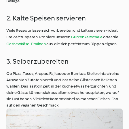
Beilage.
2. Kalte Speisen servieren
Viele Rezepte lassen sich vorbereiten und kalt servieren − ideal,
um Zeit zu sparen. Probiere unseren
Gurkenkaltschale
oder die
Cashewkäse-Pralinen
aus, die sich perfekt zum Dippen eignen.
3. Selber zubereiten
Ob Pizza, Tacos, Arepas, Fajitas oder Burritos: Stelle einfach eine
Auswahl an Zutaten bereit und lass deine Gäste nach Belieben
wählen. Das lässt dir Zeit, in der Küche etwas herzurichten, und
deine Gäste können sich aus allem etwas herauspicken, worauf
sie Lust haben. Vielleicht kommt dabei so mancher Fleisch-Fan
auf den veganen Geschmack!