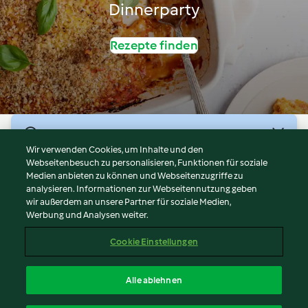
Dinnerparty
Rezepte finden
© Copyright 2026
Wir verwenden Cookies, um Inhalte und den
Webseitenbesuch zu personalisieren, Funktionen für soziale
Nutzungsbedingungen
Medien anbieten zu können und Webseitenzugriffe zu
Datenschutzrichtlinien
analysieren. Informationen zur Webseitennutzung geben
Disclaimer
wir außerdem an unsere Partner für soziale Medien,
Werbung und Analysen weiter.
Impressum
Cookies
Cookie Einstellungen
Inhalt melden
Vertrag widerrufen
Alle ablehnen
Erklärung zur Barrierefreiheit