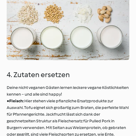
4. Zutaten ersetzen
Deine nicht veganen Gästen lernen leckere vegane Köstlichkeiten
kennen − und alle sind happy!
●
Fleisch:
Hier stehen viele pflanzliche Ersatzprodukte zur
Auswahl. Tofu eignet sich großartig zum Braten, die perfekte Wahl
für Pfannengerichte. Jackfrucht lässt sich dank der
geschnetzelten Struktur als Fleischersatz für Pulled Pork in
Burgern verwenden. Mit Seitan aus Weizenprotein, ob gebraten
oder gegrillt, sind viele Fleischsorten zu ersetzen, wie Ente,