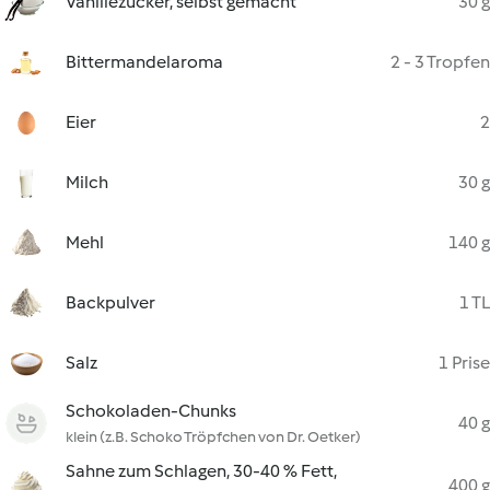
Vanillezucker, selbst gemacht
30 g
Bittermandelaroma
2 - 3 Tropfen
Eier
2
Milch
30 g
Mehl
140 g
Backpulver
1 TL
Salz
1 Prise
Schokoladen-Chunks
40 g
klein (z.B. Schoko Tröpfchen von Dr. Oetker)
Sahne zum Schlagen, 30-40 % Fett,
400 g