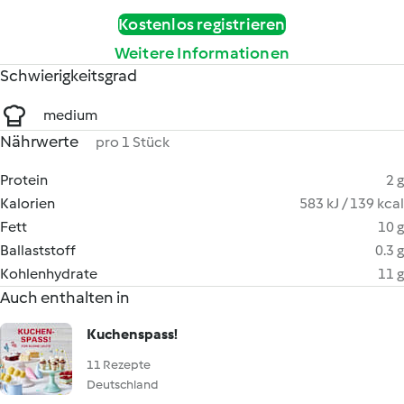
Kostenlos registrieren
Weitere Informationen
Schwierigkeitsgrad
medium
Nährwerte
pro 1 Stück
Protein
2 g
Kalorien
583 kJ / 139 kcal
Fett
10 g
Ballaststoff
0.3 g
Kohlenhydrate
11 g
Auch enthalten in
Kuchenspass!
11 Rezepte
Deutschland