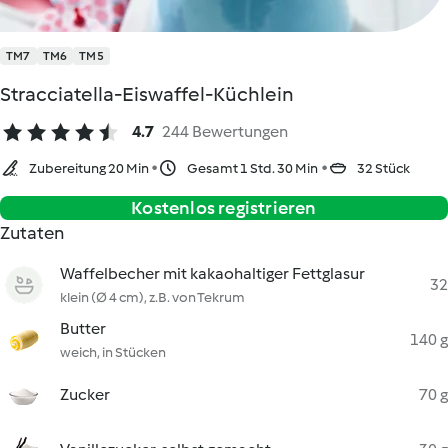
TM7
TM6
TM5
Stracciatella-Eiswaffel-Küchlein
4.7
244 Bewertungen
Zubereitung 20 Min
Gesamt 1 Std. 30 Min
32 Stück
Kostenlos registrieren
Zutaten
Waffelbecher mit kakaohaltiger Fettglasur
32
klein (Ø 4 cm), z.B. von Tekrum
Butter
140 g
weich, in Stücken
Zucker
70 g