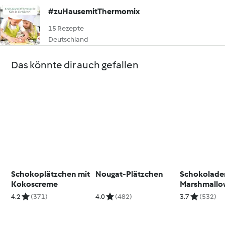
#zuHausemitThermomix
15 Rezepte
Deutschland
Das könnte dir auch gefallen
Schokoplätzchen mit
Nougat-Plätzchen
Schokolade
Kokoscreme
Marshmallo
Kuchen
4.2
(371)
4.0
(482)
3.7
(532)