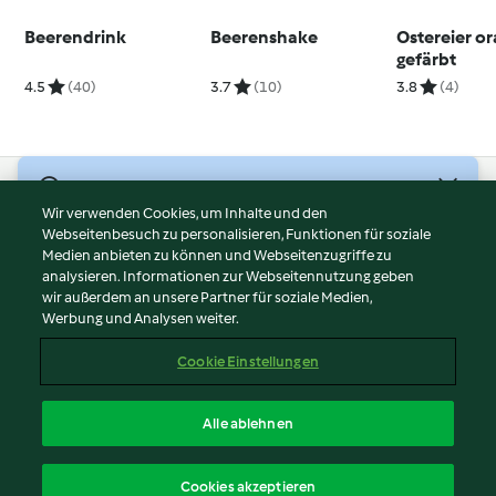
Beerendrink
Beerenshake
Ostereier o
gefärbt
4.5
(40)
3.7
(10)
3.8
(4)
© Copyright 2026
Wir verwenden Cookies, um Inhalte und den
Webseitenbesuch zu personalisieren, Funktionen für soziale
Nutzungsbedingungen
Medien anbieten zu können und Webseitenzugriffe zu
Datenschutzrichtlinien
analysieren. Informationen zur Webseitennutzung geben
Disclaimer
wir außerdem an unsere Partner für soziale Medien,
Werbung und Analysen weiter.
Impressum
Cookies
Cookie Einstellungen
Inhalt melden
Vertrag widerrufen
Alle ablehnen
Erklärung zur Barrierefreiheit
Deutsch
Cookies akzeptieren