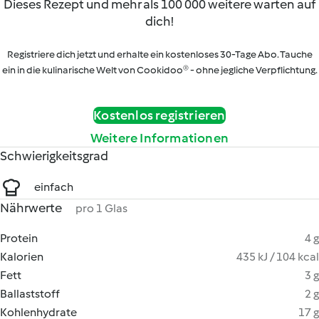
Dieses Rezept und mehr als 100 000 weitere warten auf
dich!
Registriere dich jetzt und erhalte ein kostenloses 30-Tage Abo. Tauche
ein in die kulinarische Welt von Cookidoo® - ohne jegliche Verpflichtung.
Kostenlos registrieren
Weitere Informationen
Schwierigkeitsgrad
einfach
Nährwerte
pro 1 Glas
Protein
4 g
Kalorien
435 kJ / 104 kcal
Fett
3 g
Ballaststoff
2 g
Kohlenhydrate
17 g