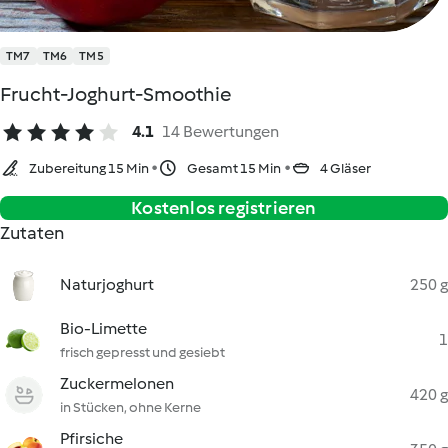
TM7
TM6
TM5
Frucht-Joghurt-Smoothie
4.1
14 Bewertungen
Zubereitung 15 Min
Gesamt 15 Min
4 Gläser
Kostenlos registrieren
Zutaten
Naturjoghurt
250 g
Bio-Limette
1
frisch gepresst und gesiebt
Zuckermelonen
420 g
in Stücken, ohne Kerne
Pfirsiche