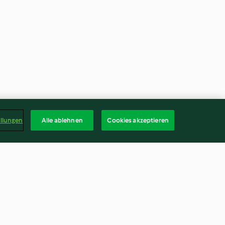
ellungen
Alle ablehnen
Cookies akzeptieren
raun gefärbt
Ananas-Vanille-Eislutscher