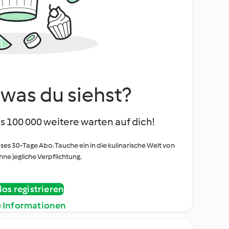
, was du siehst?
s 100 000 weitere warten auf dich!
oses 30-Tage Abo. Tauche ein in die kulinarische Welt von
ne jegliche Verpflichtung.
os registrieren
e Informationen