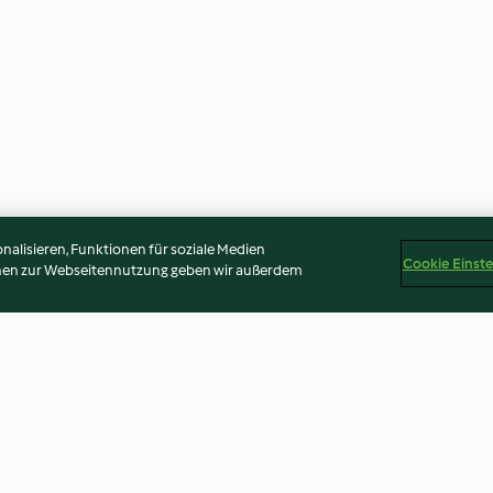
alisieren, Funktionen für soziale Medien
Cookie Einst
onen zur Webseitennutzung geben wir außerdem
elpüree
Ostereier orange gefärbt
Ostereier rot-b