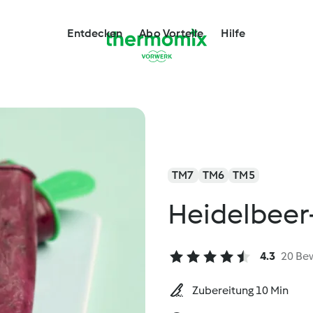
Entdecken
Abo Vorteile
Hilfe
TM7
TM6
TM5
Heidelbeer
4.3
20 Be
Zubereitung 10 Min