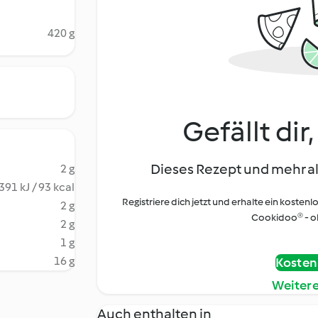
420 g
Gefällt dir
Dieses Rezept und mehr al
2 g
391 kJ / 93 kcal
Registriere dich jetzt und erhalte ein kostenl
2 g
Cookidoo® - oh
2 g
1 g
16 g
Kostenl
Weiter
Auch enthalten in