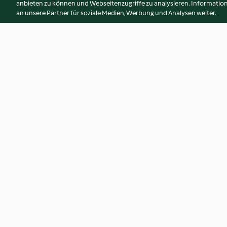
anbieten zu können und Webseitenzugriffe zu analysieren. Informati
an unsere Partner für soziale Medien, Werbung und Analysen weiter.
Frozen Yoghurt im
Kastanientarte
Keksschüsserl
4.7
(34)
3.8
(38)
© Copyright 2026
Nutzungsbedingungen
Datenschutzrichtlinien