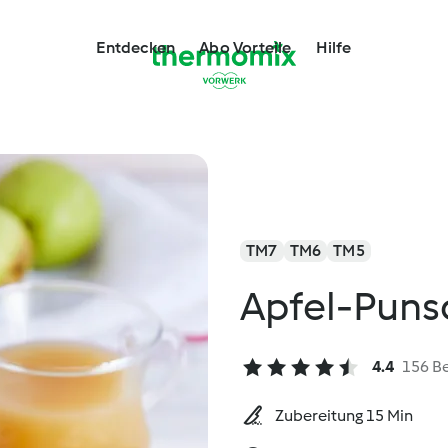
Entdecken
Abo Vorteile
Hilfe
TM7
TM6
TM5
Apfel-Puns
4.4
156 B
Zubereitung 15 Min