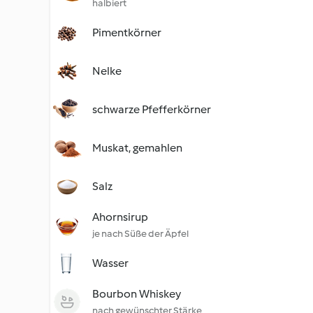
halbiert
Pimentkörner
Nelke
schwarze Pfefferkörner
Muskat, gemahlen
Salz
Ahornsirup
je nach Süße der Äpfel
Wasser
Bourbon Whiskey
nach gewünschter Stärke