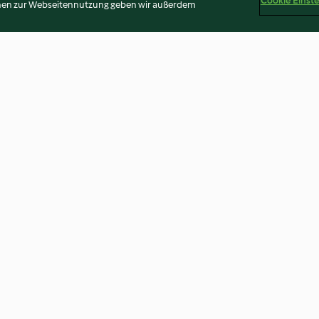
Cookie Einst
onen zur Webseitennutzung geben wir außerdem
Gemüsesticks mit Dip und
Ostereier rot-b
Vollkornweckerl
4.1
(13)
3.3
(10)
Disclaimer
Impressum
Cookies
Inhalt melden
Vertr