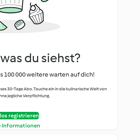
, was du siehst?
s 100 000 weitere warten auf dich!
oses 30-Tage Abo. Tauche ein in die kulinarische Welt von
ne jegliche Verpflichtung.
os registrieren
e Informationen