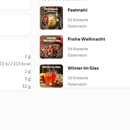
Festmahl
32 Rezepte
Österreich
Frohe Weihnacht
24 Rezepte
Österreich
1 g
01 kJ / 215 kcal
Winter im Glas
1 g
10 Rezepte
3 g
Österreich
32 g