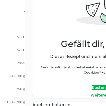
3
1
¼ TL
Gefällt dir
⅛ TL
Dieses Rezept und mehr al
1 Prise
Registriere dich jetzt und erhalte ein kostenl
Cookidoo® - oh
80 - 100 g
Kostenl
1250 g
Weiter
100 - 200 g
Auch enthalten in