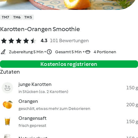
TM7
TM6
TM5
Karotten-Orangen Smoothie
4.3
101 Bewertungen
Zubereitung 5 Min
Gesamt 5 Min
4 Portionen
Kostenlos registrieren
Zutaten
junge Karotten
150 g
in Stücken (ca. 2 Karotten)
Orangen
200 g
geschält, etwas mehr zum Dekorieren
Orangensaft
150 g
frisch gepresst