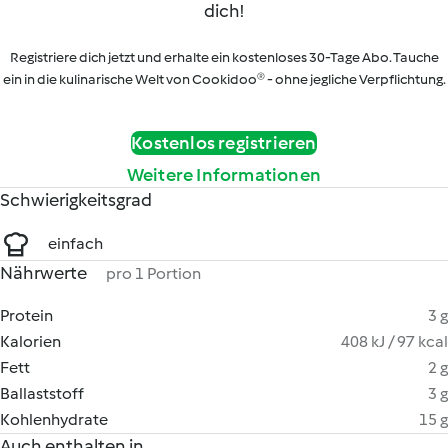
dich!
Registriere dich jetzt und erhalte ein kostenloses 30-Tage Abo. Tauche
ein in die kulinarische Welt von Cookidoo® - ohne jegliche Verpflichtung.
Kostenlos registrieren
Weitere Informationen
Schwierigkeitsgrad
einfach
Nährwerte
pro 1 Portion
Protein
3 g
Kalorien
408 kJ / 97 kcal
Fett
2 g
Ballaststoff
3 g
Kohlenhydrate
15 g
Auch enthalten in