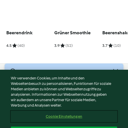
Beerendrink
Grüner Smoothie
Beerenshak
4.5
(40)
3.9
(52)
3.7
(10)
© Copyright 2026
Wir verwenden Cookies, um Inhalte und den
Webseitenbesuch zu personalisieren, Funktionen für soziale
Nutzungsbedingungen
Medien anbieten zu können und Webseitenzugriffe zu
Datenschutzrichtlinien
analysieren. Informationen zur Webseitennutzung geben
Disclaimer
wir außerdem an unsere Partner für soziale Medien,
Werbung und Analysen weiter.
Impressum
Cookies
Cookie Einstellungen
Inhalt melden