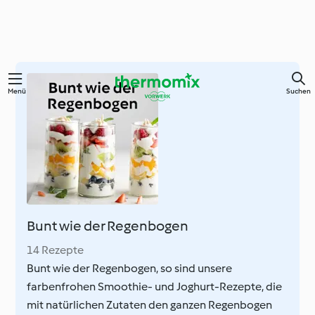
Zum
Menü
Suchen
Hauptinhalt
springen
Bunt wie der Regenbogen
14 Rezepte
Bunt wie der Regenbogen, so sind unsere
farbenfrohen Smoothie- und Joghurt-Rezepte, die
mit natürlichen Zutaten den ganzen Regenbogen