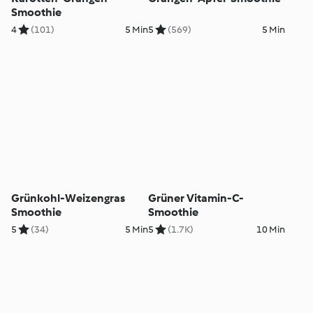
Smoothie
4
(101)
5 Min
5
(569)
5 Min
Grünkohl-Weizengras
Grüner Vitamin-C-
Smoothie
Smoothie
5
(34)
5 Min
5
(1.7K)
10 Min