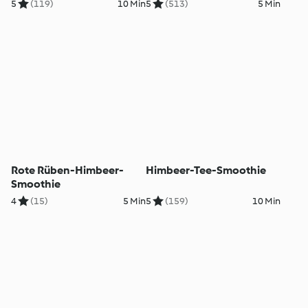
5
(119)
10 Min
5
(513)
5 Min
Rote Rüben-Himbeer-
Himbeer-Tee-Smoothie
Smoothie
4
(15)
5 Min
5
(159)
10 Min