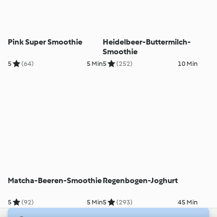
Pink Super Smoothie
Heidelbeer-Buttermilch-
Smoothie
5
(64)
5 Min
5
(252)
10 Min
Matcha-Beeren-Smoothie
Regenbogen-Joghurt
5
(92)
5 Min
5
(293)
45 Min