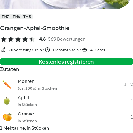
TM7
TM6
TM5
Orangen-Apfel-Smoothie
4.6
569 Bewertungen
Zubereitung 5 Min
Gesamt 5 Min
4 Gläser
Kostenlos registrieren
Zutaten
Möhren
1 - 2
(ca. 100 g), in Stücken
Apfel
1
in Stücken
Orange
1
in Stücken
1 Nektarine, in Stücken