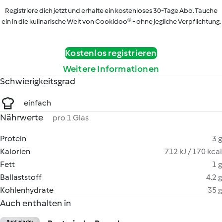
Registriere dich jetzt und erhalte ein kostenloses 30-Tage Abo. Tauche
ein in die kulinarische Welt von Cookidoo® - ohne jegliche Verpflichtung.
Kostenlos registrieren
Weitere Informationen
Schwierigkeitsgrad
einfach
Nährwerte
pro 1 Glas
Protein
3 g
Kalorien
712 kJ / 170 kcal
Fett
1 g
Ballaststoff
4.2 g
Kohlenhydrate
35 g
Auch enthalten in