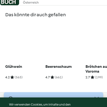
Österreich
Das könnte dir auch gefallen
Glühwein
Beerenschaum
Brötchen a
Varoma
4.2
(563)
4.7
(661)
2.7
(199)
© Copyright 2026
Wir verwenden Cookies, um Inhalte und den