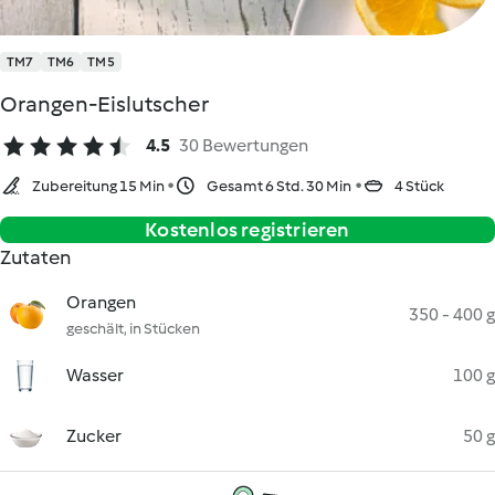
TM7
TM6
TM5
Orangen-Eislutscher
4.5
30 Bewertungen
Zubereitung 15 Min
Gesamt 6 Std. 30 Min
4 Stück
Kostenlos registrieren
Zutaten
Orangen
350 - 400 g
geschält, in Stücken
Wasser
100 g
Zucker
50 g