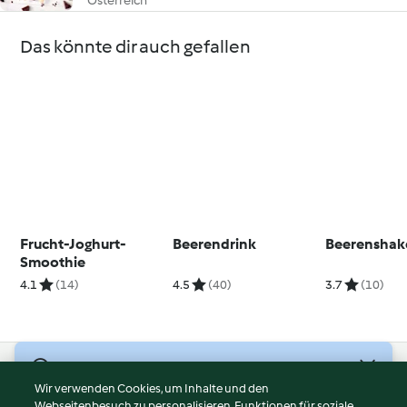
Österreich
Das könnte dir auch gefallen
Frucht-Joghurt-
Beerendrink
Beerenshak
Smoothie
4.1
(14)
4.5
(40)
3.7
(10)
© Copyright 2026
Wir verwenden Cookies, um Inhalte und den
Webseitenbesuch zu personalisieren, Funktionen für soziale