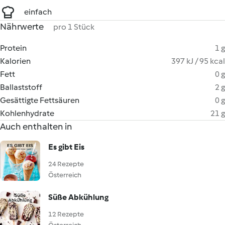
einfach
Nährwerte
pro 1 Stück
Protein
1 g
Kalorien
397 kJ / 95 kcal
Fett
0 g
Ballaststoff
2 g
Gesättigte Fettsäuren
0 g
Kohlenhydrate
21 g
Auch enthalten in
Es gibt Eis
24 Rezepte
Österreich
Süße Abkühlung
12 Rezepte