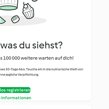
, was du siehst?
s 100 000 weitere warten auf dich!
oses 30-Tage Abo. Tauche ein in die kulinarische Welt von
ne jegliche Verpflichtung.
os registrieren
e Informationen