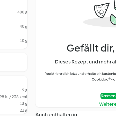
400 g
40 g
10 g
Gefällt dir
Dieses Rezept und mehr al
Registriere dich jetzt und erhalte ein kostenl
Cookidoo® - oh
9 g
Kostenl
98 kJ / 238 kcal
13 g
Weiter
21 g
Auch enthalten in