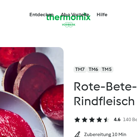
Entdecken
Abo Vorteile
Hilfe
TM7
TM6
TM5
Rote-Bete-K
Rindfleisch
4.6
140 B
Zubereitung 10 Min