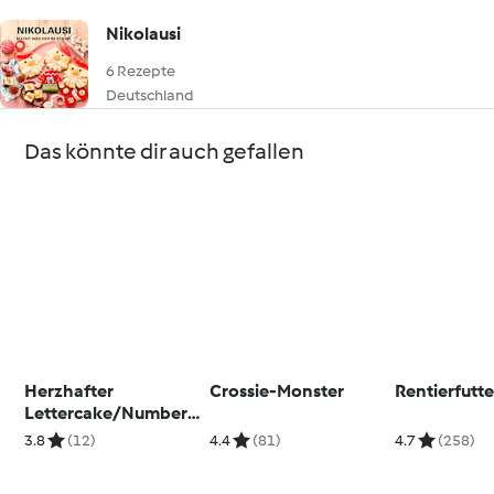
Nikolausi
6 Rezepte
Deutschland
Das könnte dir auch gefallen
Herzhafter
Crossie-Monster
Rentierfutte
Lettercake/Numberc
ake
3.8
(12)
4.4
(81)
4.7
(258)