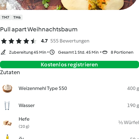
TM7
TM6
Pull apart Weihnachtsbaum
4.7
555 Bewertungen
Zubereitung 45 Min
Gesamt 1 Std. 45 Min
8 Portionen
Kostenlos registrieren
Zutaten
Weizenmehl Type 550
400 g
Wasser
190 g
Hefe
½ Würfel
(20 g)