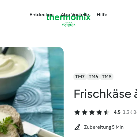
Entdecken
Abo Vorteile
Hilfe
TM7
TM6
TM5
Frischkäse
4.5
1.3K 
Zubereitung 5 Min