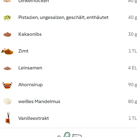
Dinkelflocken
80 g
Pistazien, ungesalzen, geschält, enthäutet
40 g
Kakaonibs
30 g
Zimt
1 TL
Leinsamen
4 EL
Ahornsirup
90 g
weißes Mandelmus
80 g
Vanilleextrakt
1 TL