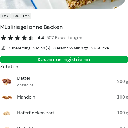
TM7
TM6
TM5
Müsliriegel ohne Backen
4.4
507 Bewertungen
Zubereitung 15 Min
Gesamt 35 Min
24 Stücke
Kostenlos registrieren
Zutaten
Dattel
200 g
entsteint
Mandeln
100 g
Haferflocken, zart
100 g