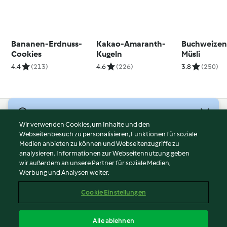
Bananen-Erdnuss-
Kakao-Amaranth-
Buchweizen
Cookies
Kugeln
Müsli
4.4
(213)
4.6
(226)
3.8
(250)
© Copyright 2026
Wir verwenden Cookies, um Inhalte und den
Webseitenbesuch zu personalisieren, Funktionen für soziale
Nutzungsbedingungen
Medien anbieten zu können und Webseitenzugriffe zu
Datenschutzrichtlinien
analysieren. Informationen zur Webseitennutzung geben
Disclaimer
wir außerdem an unsere Partner für soziale Medien,
Werbung und Analysen weiter.
Impressum
Cookies
Cookie Einstellungen
Inhalt melden
Vertrag widerrufen
Alle ablehnen