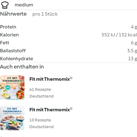
medium
Nährwerte
pro 1 Stück
Protein
4 g
Kalorien
552 kJ / 132 kcal
Fett
6 g
Ballaststoff
3.5 g
Kohlenhydrate
13 g
Auch enthalten in
Fit mit Thermomix®
61 Rezepte
Deutschland
Fit mit Thermomix®
10 Rezepte
Deutschland