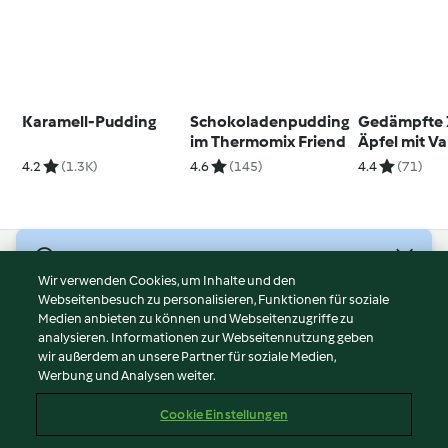
Karamell-Pudding
Schokoladenpudding
Gedämpfte 
im Thermomix Friend
Äpfel mit Va
Sabayon
4.2
(1.3K)
4.6
(145)
4.4
(71)
© Copyright 2026
Wir verwenden Cookies, um Inhalte und den
Webseitenbesuch zu personalisieren, Funktionen für soziale
Nutzungsbedingungen
Medien anbieten zu können und Webseitenzugriffe zu
Datenschutzrichtlinien
analysieren. Informationen zur Webseitennutzung geben
Disclaimer
wir außerdem an unsere Partner für soziale Medien,
Werbung und Analysen weiter.
Impressum
Cookies
Cookie Einstellungen
Inhalt melden