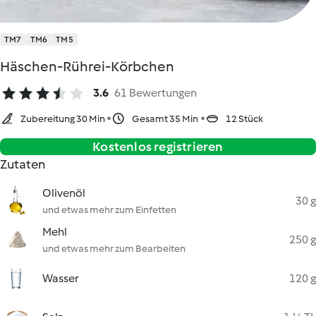
TM7
TM6
TM5
Häschen-Rührei-Körbchen
3.6
61 Bewertungen
Zubereitung 30 Min
Gesamt 35 Min
12 Stück
Kostenlos registrieren
Zutaten
Olivenöl
30 g
und etwas mehr zum Einfetten
Mehl
250 g
und etwas mehr zum Bearbeiten
Wasser
120 g