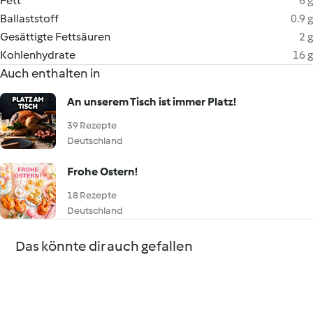
Fett
6 g
Ballaststoff
0.9 g
Gesättigte Fettsäuren
2 g
Kohlenhydrate
16 g
Auch enthalten in
An unserem Tisch ist immer Platz!
39 Rezepte
Deutschland
Frohe Ostern!
18 Rezepte
Deutschland
Das könnte dir auch gefallen