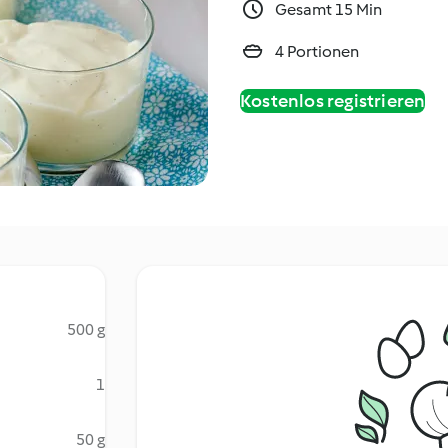
Gesamt 15 Min
4 Portionen
Kostenlos registrieren
500 g
1
50 g