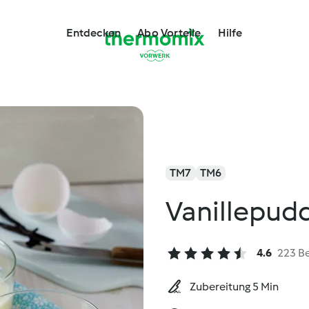
Entdecken
Abo Vorteile
Hilfe
TM7
TM6
Vanillepud
4.6
223 B
Zubereitung 5 Min