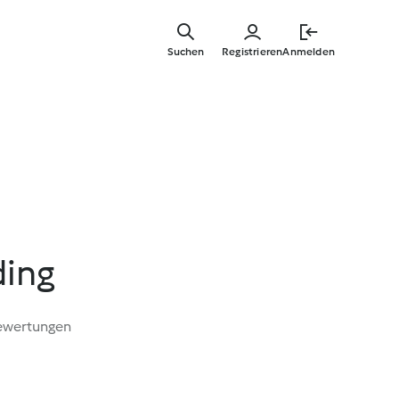
Zum
Hauptinha
Suchen
Registrieren
Anmelden
springen
ding
ewertungen