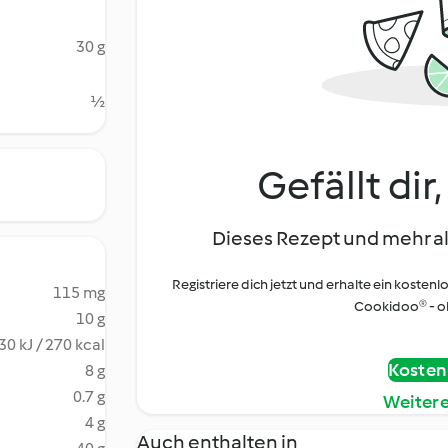
30 g
½
Gefällt dir
Dieses Rezept und mehr al
Registriere dich jetzt und erhalte ein kostenl
115 mg
Cookidoo® - oh
10 g
30 kJ / 270 kcal
Kostenl
8 g
0.7 g
Weiter
4 g
Auch enthalten in