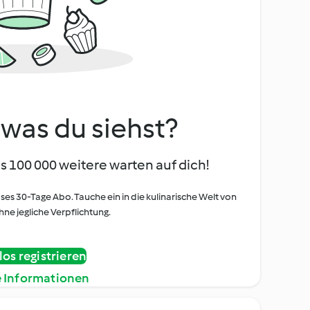
, was du siehst?
s 100 000 weitere warten auf dich!
oses 30-Tage Abo. Tauche ein in die kulinarische Welt von
ne jegliche Verpflichtung.
os registrieren
e Informationen