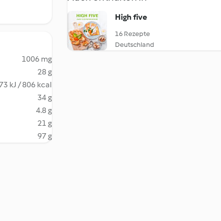
High five
16 Rezepte
Deutschland
1006 mg
28 g
73 kJ / 806 kcal
34 g
4.8 g
21 g
97 g