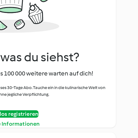
, was du siehst?
s 100 000 weitere warten auf dich!
oses 30-Tage Abo. Tauche ein in die kulinarische Welt von
ne jegliche Verpflichtung.
os registrieren
e Informationen