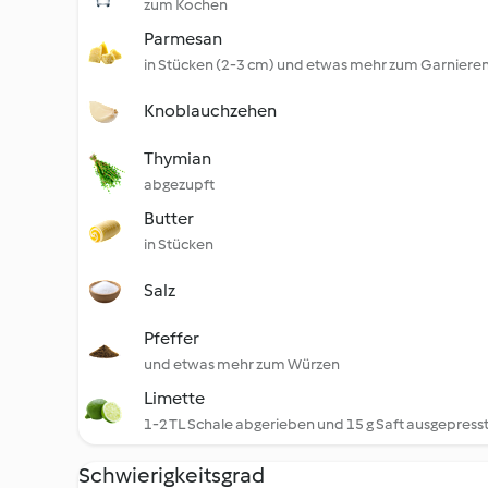
zum Kochen
Parmesan
in Stücken (2-3 cm) und etwas mehr zum Garniere
Knoblauchzehen
Thymian
abgezupft
Butter
in Stücken
Salz
Pfeffer
und etwas mehr zum Würzen
Limette
1-2 TL Schale abgerieben und 15 g Saft ausgepress
Schwierigkeitsgrad