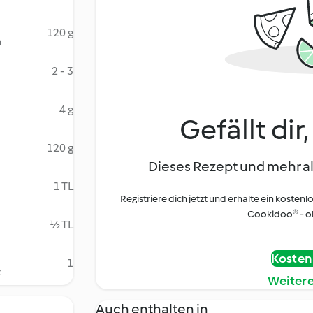
120 g
n
2 - 3
4 g
Gefällt dir
120 g
Dieses Rezept und mehr al
1 TL
Registriere dich jetzt und erhalte ein kostenl
Cookidoo® - oh
½ TL
Kostenl
1
t
Weiter
Auch enthalten in