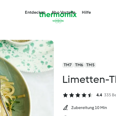
Entdecken
Abo Vorteile
Hilfe
TM7
TM6
TM5
Limetten-T
4.4
335 B
Zubereitung 10 Min