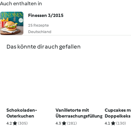
Auch enthalten in
Finessen 3/2015
25 Rezepte
Deutschland
Das könnte dir auch gefallen
Schokoladen-
Vanilletorte mit
Cupcakes m
Osterkuchen
Überraschungsfüllung
Doppelkeks
4.2
(305)
4.3
(281)
4.1
(130)