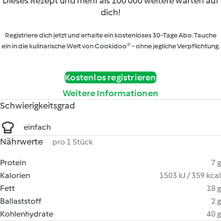
Dieses Rezept und mehr als 100 000 weitere warten auf
dich!
Registriere dich jetzt und erhalte ein kostenloses 30-Tage Abo. Tauche
ein in die kulinarische Welt von Cookidoo® - ohne jegliche Verpflichtung.
Kostenlos registrieren
Weitere Informationen
Schwierigkeitsgrad
einfach
Nährwerte
pro 1 Stück
Protein
7 g
Kalorien
1503 kJ / 359 kcal
Fett
18 g
Ballaststoff
2 g
Kohlenhydrate
40 g