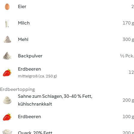
Eier
2
Milch
170 g
Mehl
300 g
Backpulver
½ Pck.
Erdbeeren
12
mittelgroß (ca. 250 g)
Erdbeertopping
Sahne zum Schlagen, 30-40 % Fett,
200 g
kühlschrankkalt
Erdbeeren
100 g
Quark, 20% Fett
200 g