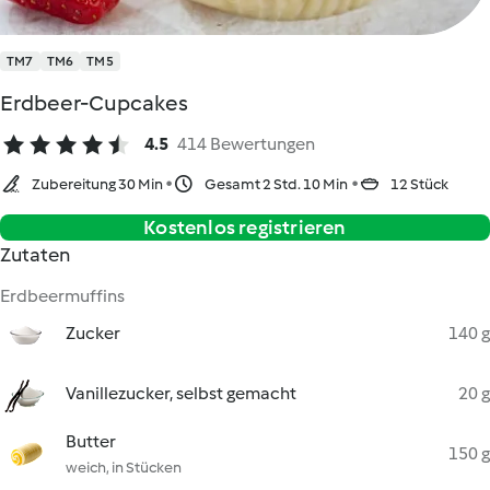
TM7
TM6
TM5
Erdbeer-Cupcakes
4.5
414 Bewertungen
Zubereitung 30 Min
Gesamt 2 Std. 10 Min
12 Stück
Kostenlos registrieren
Zutaten
Erdbeermuffins
Zucker
140 g
Vanillezucker, selbst gemacht
20 g
Butter
150 g
weich, in Stücken