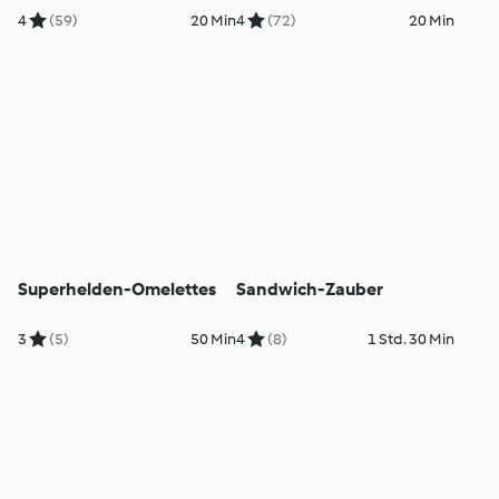
4
(59)
20 Min
4
(72)
20 Min
Superhelden-Omelettes
Sandwich-Zauber
3
(5)
50 Min
4
(8)
1 Std. 30 Min