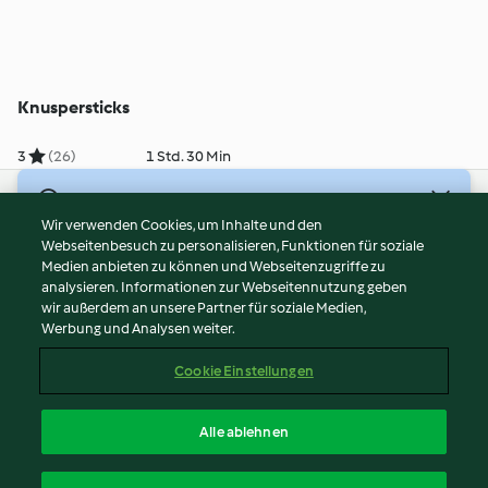
Knuspersticks
3
(26)
1 Std. 30 Min
© Copyright 2026
Wir verwenden Cookies, um Inhalte und den
Webseitenbesuch zu personalisieren, Funktionen für soziale
Nutzungsbedingungen
Medien anbieten zu können und Webseitenzugriffe zu
Datenschutzrichtlinien
analysieren. Informationen zur Webseitennutzung geben
Disclaimer
wir außerdem an unsere Partner für soziale Medien,
Werbung und Analysen weiter.
Impressum
Cookies
Cookie Einstellungen
Inhalt melden
Vertrag widerrufen
Alle ablehnen
Erklärung zur Barrierefreiheit