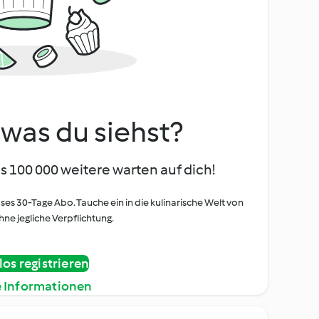
, was du siehst?
s 100 000 weitere warten auf dich!
oses 30-Tage Abo. Tauche ein in die kulinarische Welt von
ne jegliche Verpflichtung.
os registrieren
e Informationen