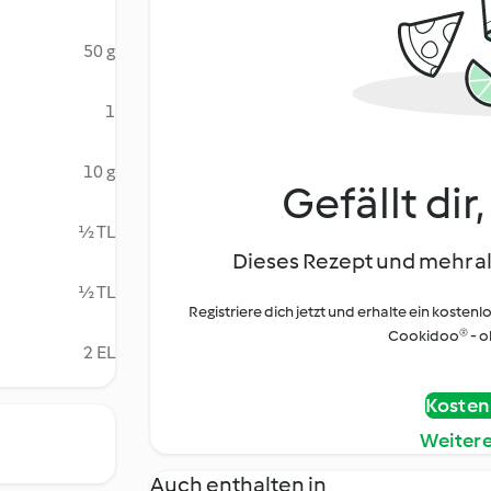
50 g
1
10 g
Gefällt dir
½ TL
Dieses Rezept und mehr al
½ TL
Registriere dich jetzt und erhalte ein kostenl
Cookidoo® - oh
2 EL
Kostenl
Weiter
Auch enthalten in