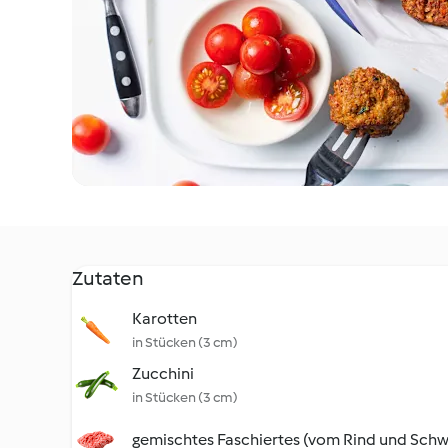
Zutaten
Karotten
in Stücken (3 cm)
Zucchini
in Stücken (3 cm)
gemischtes Faschiertes (vom Rind und Schw