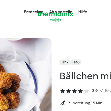
Entdecken
Abo Vorteile
Hilfe
TM7
TM6
Bällchen m
3.9
61 Be
Zubereitung 15 Min