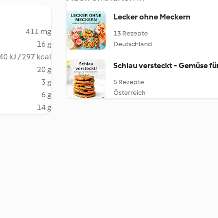
Lecker ohne Meckern
411 mg
13 Rezepte
16 g
Deutschland
40 kJ / 297 kcal
Schlau versteckt - Gemüse fü
20 g
3 g
5 Rezepte
Österreich
6 g
14 g