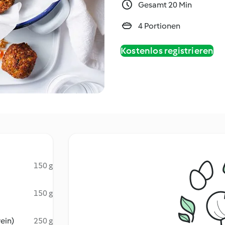
Gesamt 20 Min
4 Portionen
Kostenlos registrieren
150 g
150 g
ein)
250 g