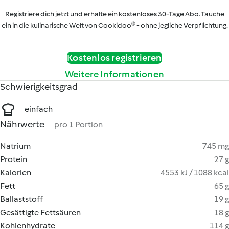
Registriere dich jetzt und erhalte ein kostenloses 30-Tage Abo. Tauche
ein in die kulinarische Welt von Cookidoo® - ohne jegliche Verpflichtung.
Kostenlos registrieren
Weitere Informationen
Schwierigkeitsgrad
einfach
Nährwerte
pro 1 Portion
Natrium
745 mg
Protein
27 g
Kalorien
4553 kJ / 1088 kcal
Fett
65 g
Ballaststoff
19 g
Gesättigte Fettsäuren
18 g
Kohlenhydrate
114 g