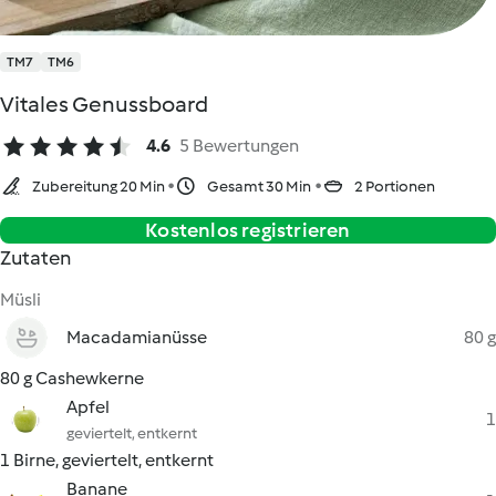
TM7
TM6
Vitales Genussboard
4.6
5 Bewertungen
Zubereitung 20 Min
Gesamt 30 Min
2 Portionen
Kostenlos registrieren
Zutaten
Müsli
Macadamianüsse
80 g
80 g Cashewkerne
Apfel
1
geviertelt, entkernt
1 Birne, geviertelt, entkernt
Banane