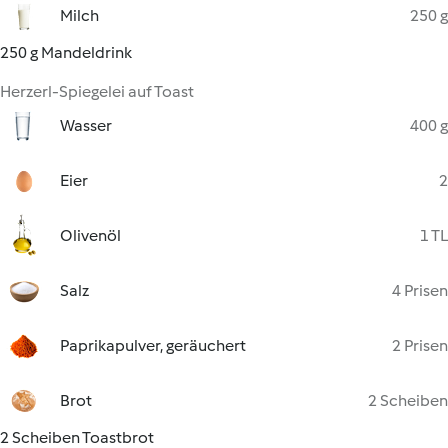
Milch
250 g
250 g Mandeldrink
Herzerl-Spiegelei auf Toast
Wasser
400 g
Eier
2
Olivenöl
1 TL
Salz
4 Prisen
Paprikapulver, geräuchert
2 Prisen
Brot
2 Scheiben
2 Scheiben Toastbrot