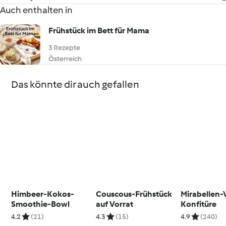
Auch enthalten in
Frühstück im Bett für Mama
3 Rezepte
Österreich
Das könnte dir auch gefallen
Himbeer-Kokos-
Couscous-Frühstück
Mirabellen-
Smoothie-Bowl
auf Vorrat
Konfitüre
4.2
(21)
4.3
(15)
4.9
(240)