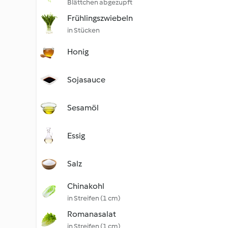
Blättchen abgezupft
Frühlingszwiebeln
in Stücken
Honig
Sojasauce
Sesamöl
Essig
Salz
Chinakohl
in Streifen (1 cm)
Romanasalat
in Streifen (1 cm)