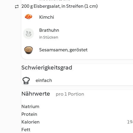
200 g Eisbergsalat, in Streifen (1 cm)
Kimchi
Brathuhn
in Stücken
Sesamsamen, geröstet
Schwierigkeitsgrad
einfach
Nährwerte
pro 1 Portion
Natrium
Protein
Kalorien
19
Fett