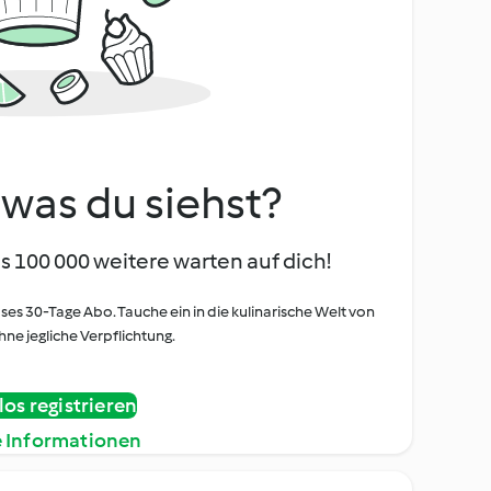
, was du siehst?
s 100 000 weitere warten auf dich!
oses 30-Tage Abo. Tauche ein in die kulinarische Welt von
ne jegliche Verpflichtung.
os registrieren
e Informationen