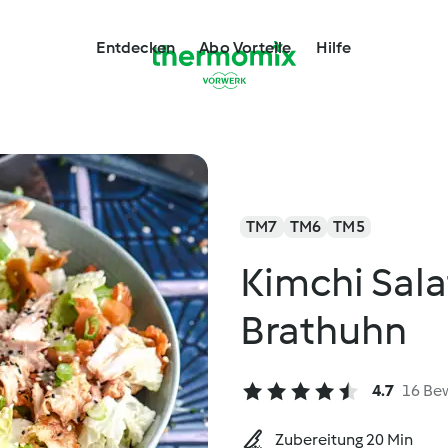
Entdecken
Abo Vorteile
Hilfe
TM7
TM6
TM5
Kimchi Sal
Brathuhn
4.7
16 Be
Zubereitung 20 Min