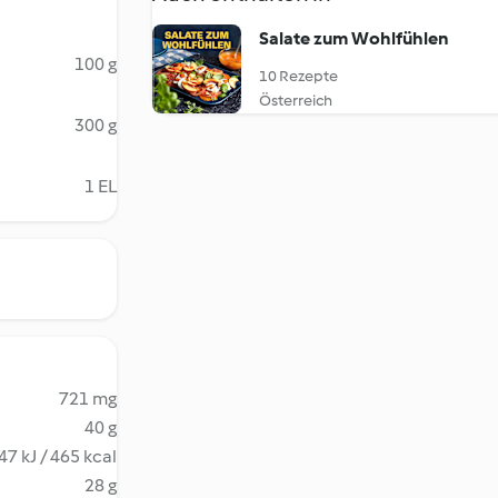
Salate zum Wohlfühlen
100 g
10 Rezepte
Österreich
300 g
1 EL
721 mg
40 g
47 kJ / 465 kcal
28 g