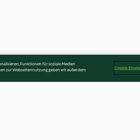
alisieren, Funktionen für soziale Medien
Cookie Einst
onen zur Webseitennutzung geben wir außerdem
üchlein
Thunfisch-Avocado Salat mit
Lachs mit Mand
fermentierten Zwiebeln (mit
Erbsen-Spinat-