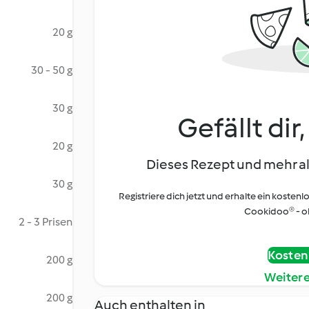
20 g
30 - 50 g
30 g
Gefällt dir
20 g
Dieses Rezept und mehr al
30 g
Registriere dich jetzt und erhalte ein kostenl
Cookidoo® - oh
2 - 3 Prisen
Kostenl
200 g
Weiter
200 g
Auch enthalten in