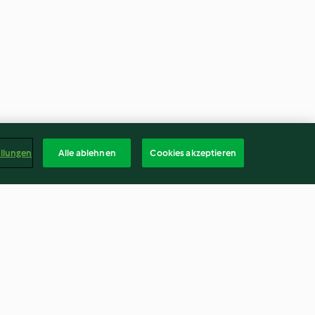
ellungen
Alle ablehnen
Cookies akzeptieren
elkruste und
Süßkartoffeleintopf mit Ente &
Püree
Maroni