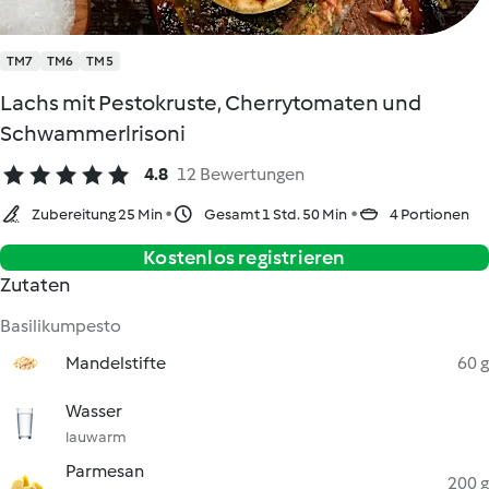
TM7
TM6
TM5
Lachs mit Pestokruste, Cherrytomaten und
Schwammerlrisoni
4.8
12 Bewertungen
Zubereitung 25 Min
Gesamt 1 Std. 50 Min
4 Portionen
Kostenlos registrieren
Zutaten
Basilikumpesto
Mandelstifte
60 g
Wasser
lauwarm
Parmesan
200 g