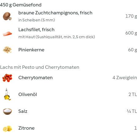
450 g Gemüsefond
braune Zuchtchampignons, frisch
170 g
in Scheiben (5 mm)
Lachsfilet, frisch
600 g
mit Haut (Sushiqualität, min. 2,5 cm dick)
Pinienkerne
60 g
Lachs mit Pesto und Cherrytomaten
Cherrytomaten
4 Zweiglein
Olivenöl
2 TL
Salz
¼ TL
Zitrone
1