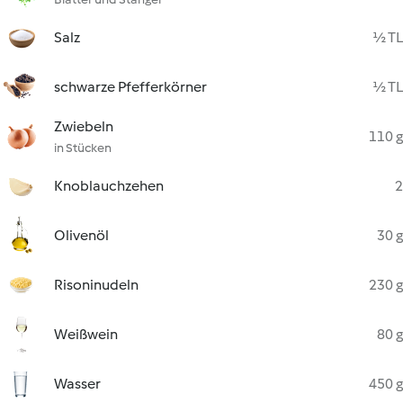
Salz
½ TL
schwarze Pfefferkörner
½ TL
Zwiebeln
110 g
in Stücken
Knoblauchzehen
2
Olivenöl
30 g
Risoninudeln
230 g
Weißwein
80 g
Wasser
450 g