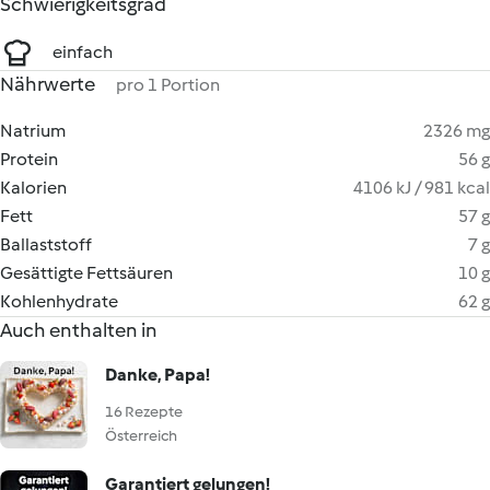
Schwierigkeitsgrad
einfach
Nährwerte
pro 1 Portion
Natrium
2326 mg
Protein
56 g
Kalorien
4106 kJ / 981 kcal
Fett
57 g
Ballaststoff
7 g
Gesättigte Fettsäuren
10 g
Kohlenhydrate
62 g
Auch enthalten in
Danke, Papa!
16 Rezepte
Österreich
Garantiert gelungen!