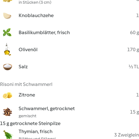
in Stücken (3 cm)
Knoblauchzehe
1
Basilikumblätter, frisch
60 g
Olivenöl
170 g
Salz
½ TL
Risoni mit Schwammerl
Zitrone
1
Schwammerl, getrocknet
15 g
gemischt
15 g getrocknete Steinpilze
Thymian, frisch
3 Zweiglein
Blätter und Stängel