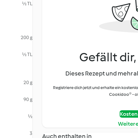
½ TL
200 g
Gefällt dir
½ TL
Dieses Rezept und mehr al
20 g
Registriere dich jetzt und erhalte ein kostenl
Cookidoo® - oh
90 g
Kostenl
½
Weiter
3
Auch enthalten in