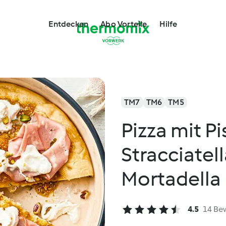
Entdecken
Abo Vorteile
Hilfe
TM7
TM6
TM5
Pizza mit P
Stracciatel
Mortadella
4.5
14 Be