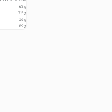
62 g
7.5 g
16 g
89 g