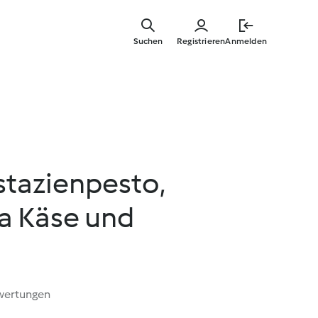
Zum
Hauptinha
Suchen
Registrieren
Anmelden
springen
istazienpesto,
la Käse und
wertungen