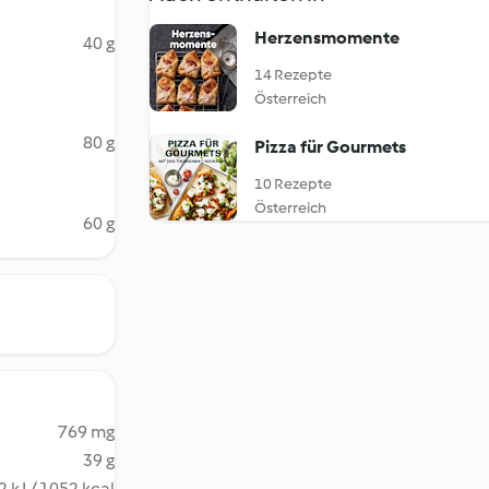
Herzensmomente
40 g
14 Rezepte
Österreich
80 g
Pizza für Gourmets
10 Rezepte
Österreich
60 g
769 mg
39 g
 kJ / 1052 kcal