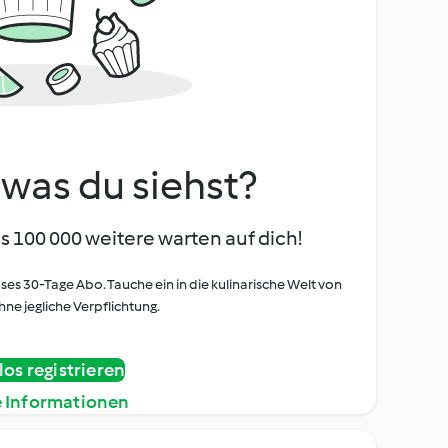
, was du siehst?
s 100 000 weitere warten auf dich!
oses 30-Tage Abo. Tauche ein in die kulinarische Welt von
ne jegliche Verpflichtung.
os registrieren
e Informationen