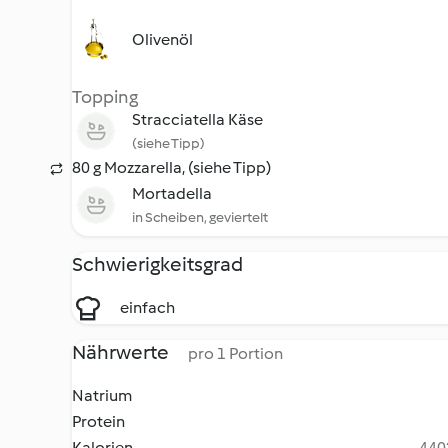
Olivenöl
Topping
Stracciatella Käse
(siehe Tipp)
80 g Mozzarella, (siehe Tipp)
Mortadella
in Scheiben, geviertelt
Schwierigkeitsgrad
einfach
Nährwerte
pro 1 Portion
Natrium
Protein
Kalorien
4402